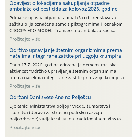
Obavijest o lokacijama sakupljanja otpadne
ambalaže od pesticida za kolovoz 2026. godine
Prima se opasna otpadna ambalaža od sredstava za
zaštitu bilja označena samo s piktogramima i oznakom
CROCPA EKO MODEL: Transportna ambalaža kao i
ambalaža drugih proizvoda koji nisu sredstva za zaštitu
Pročitajte više
bilja (npr. ambalaža od mineralnih gnojiva,) se ne
prihvaća. Korisnicima je osiguran besplatni povrat
Održivo upravljanje štetnim organizmima prema
načelima integrirane zaštite pri uzgoju krumpira
prazne ambalaže isključivo ovih tvrtki: AGROCHEM-MAKS,
AGRONOM, ALBAUGH TKI* (PINUS […]
Dana 17.7. 2026. godine održana je demonstracijska
aktivnost "Održivo upravljanje štetnim organizmima
prema načelima integrirane zaštite pri uzgoju krumpira"
na pokusnom polju "Poredje", kraj naselja Belica (ARKOD
Pročitajte više
parcela ID 2445031) (središnji dio Međimurske županije).
Održani Dani svete Ane na Pelješcu
Djelatnici Ministarstva poljoprivrede, šumarstva i
ribarstva (Uprava za stručnu podršku razvoju
poljoprivrede) sudjelovali su na tradicionalnom Vinskom
forumu, održanom 24.07.2026. godine u Domu vinarske
Pročitajte više
tradicije u Putnikovićima na poluotoku Pelješcu, u