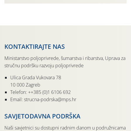
organizaciji PZ Putniković, Zadružni savez Dalmacije,
Udruga Dalmika i općina Ston. Manifestacija, koja se već
sedmu godinu zaredom održava u sklopu proslave Dana
svete […]
KONTAKTIRAJTE NAS
Ministarstvo poljoprivrede, šumarstva i ribarstva, Uprava za
stručnu podršku razvoju poljoprivrede
Ulica Grada Vukovara 78
10 000 Zagreb
Telefon: ++385 (0)1 6106 692
Email: strucna-podrska@mps.hr
SAVJETODAVNA PODRŠKA
Naši savjetnici su dostupni radnim danom u podružnicama