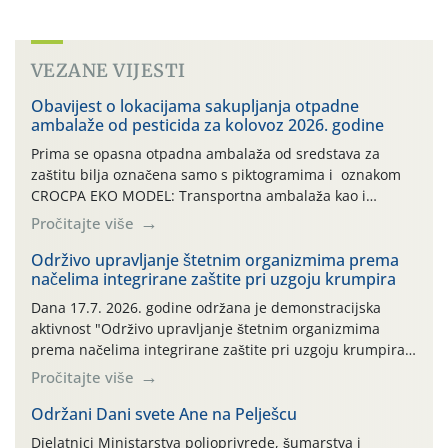
VEZANE VIJESTI
Obavijest o lokacijama sakupljanja otpadne
ambalaže od pesticida za kolovoz 2026. godine
Prima se opasna otpadna ambalaža od sredstava za
zaštitu bilja označena samo s piktogramima i oznakom
CROCPA EKO MODEL: Transportna ambalaža kao i
ambalaža drugih proizvoda koji nisu sredstva za zaštitu
Pročitajte više
bilja (npr. ambalaža od mineralnih gnojiva,) se ne
prihvaća. Korisnicima je osiguran besplatni povrat
Održivo upravljanje štetnim organizmima prema
načelima integrirane zaštite pri uzgoju krumpira
prazne ambalaže isključivo ovih tvrtki: AGROCHEM-MAKS,
AGRONOM, ALBAUGH TKI* (PINUS […]
Dana 17.7. 2026. godine održana je demonstracijska
aktivnost "Održivo upravljanje štetnim organizmima
prema načelima integrirane zaštite pri uzgoju krumpira"
na pokusnom polju "Poredje", kraj naselja Belica (ARKOD
Pročitajte više
parcela ID 2445031) (središnji dio Međimurske županije).
Održani Dani svete Ane na Pelješcu
Djelatnici Ministarstva poljoprivrede, šumarstva i