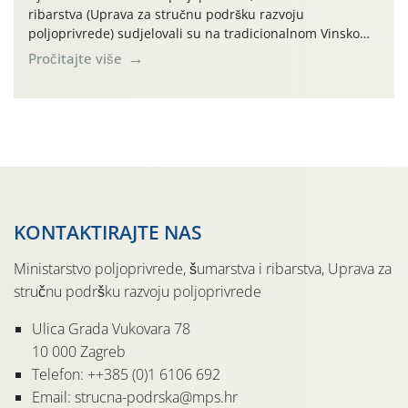
ribarstva (Uprava za stručnu podršku razvoju
poljoprivrede) sudjelovali su na tradicionalnom Vinskom
forumu, održanom 24.07.2026. godine u Domu vinarske
Pročitajte više
tradicije u Putnikovićima na poluotoku Pelješcu, u
organizaciji PZ Putniković, Zadružni savez Dalmacije,
Udruga Dalmika i općina Ston. Manifestacija, koja se već
sedmu godinu zaredom održava u sklopu proslave Dana
svete […]
KONTAKTIRAJTE NAS
Ministarstvo poljoprivrede, šumarstva i ribarstva, Uprava za
stručnu podršku razvoju poljoprivrede
Ulica Grada Vukovara 78
10 000 Zagreb
Telefon: ++385 (0)1 6106 692
Email: strucna-podrska@mps.hr