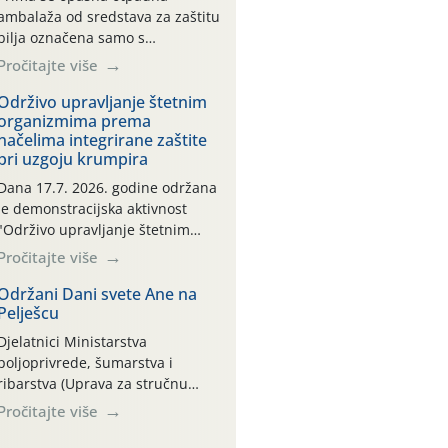
ambalaža od sredstava za zaštitu
bilja označena samo s
piktogramima i oznakom
Pročitajte više
CROCPA EKO MODEL:
Transportna ambalaža kao i
Održivo upravljanje štetnim
organizmima prema
ambalaža drugih proizvoda koji
načelima integrirane zaštite
nisu sredstva za zaštitu bilja
pri uzgoju krumpira
(npr. ambalaža od mineralnih
gnojiva,) se ne prihvaća.
Dana 17.7. 2026. godine održana
Korisnicima je osiguran
je demonstracijska aktivnost
besplatni povrat prazne
"Održivo upravljanje štetnim
ambalaže isključivo ovih tvrtki:
organizmima prema načelima
Pročitajte više
AGROCHEM-MAKS, AGRONOM,
integrirane zaštite pri uzgoju
ALBAUGH TKI* (PINUS […]
krumpira" na pokusnom polju
Održani Dani svete Ane na
Pelješcu
"Poredje", kraj naselja Belica
(ARKOD parcela ID 2445031)
Djelatnici Ministarstva
(središnji dio Međimurske
poljoprivrede, šumarstva i
županije).
ribarstva (Uprava za stručnu
podršku razvoju poljoprivrede)
Pročitajte više
sudjelovali su na tradicionalnom
Vinskom forumu, održanom