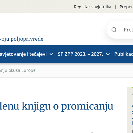
Registar savjetnika
Prepor
Pretraži
stranice
avjetovanje i tečajevi
SP ZPP 2023. – 2027.
Publikac
anju okusa Europe
lenu knjigu o promicanju