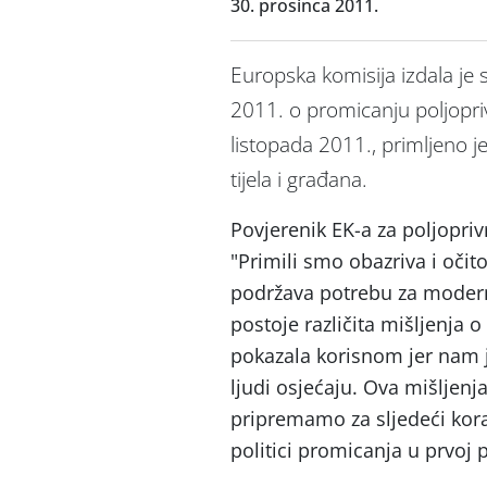
30. prosinca 2011.
Europska komisija izdala je 
2011. o promicanju poljopri
listopada 2011., primljeno j
tijela i građana.
Povjerenik EK-a za poljoprivr
"Primili smo obazriva i očito
podržava potrebu za moderni
postoje različita mišljenja o
pokazala korisnom jer nam 
ljudi osjećaju. Ova mišljenj
pripremamo za sljedeći kora
politici promicanja u prvoj 