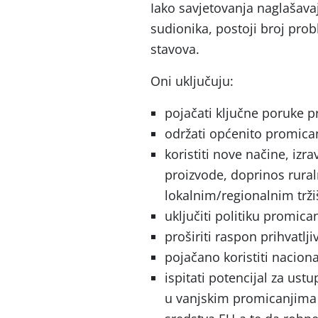
Iako savjetovanja naglašavaj
sudionika, postoji broj pro
stavova.
Oni uključuju:
pojačati ključne poruke p
održati općenito promica
koristiti nove načine, izr
proizvode, doprinos rura
lokalnim/regionalnim trži
uključiti politiku promica
proširiti raspon prihvatlj
pojačano koristiti nacion
ispitati potencijal za u
u vanjskim promicanjima 