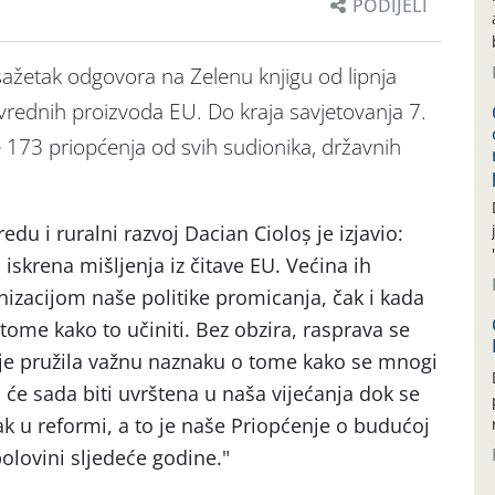
PODIJELI
sažetak odgovora na Zelenu knjigu od lipnja
vrednih proizvoda EU. Do kraja savjetovanja 7.
e 173 priopćenja od svih sudionika, državnih
edu i ruralni razvoj Dacian Cioloș je izjavio:
 iskrena mišljenja iz čitave EU. Većina ih
zacijom naše politike promicanja, čak i kada
 tome kako to učiniti. Bez obzira, rasprava se
je pružila važnu naznaku o tome kako se mnogi
a će sada biti uvrštena u naša vijećanja dok se
k u reformi, a to je naše Priopćenje o budućoj
polovini sljedeće godine."