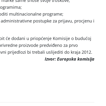
e marke same snose svoje troškove;
programima;
voditi multinacionalne programe;
ti administrativne postupke za prijavu, procjenu i
 bit će dodani u priopćenje Komisije o budućoj
oprivredne proizvode predviđeno za prvo
i prijedlozi bi trebali uslijediti do kraja 2012.
Izvor: Europska komisija