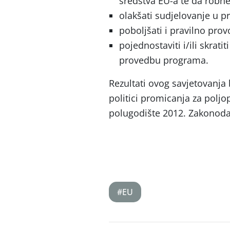
sredstva EU-a te da robn
olakšati sudjelovanje u 
poboljšati i pravilno pro
pojednostaviti i/ili skrati
provedbu programa.
Rezultati ovog savjetovanja
politici promicanja za polj
polugodište 2012. Zakonodavn
#EU