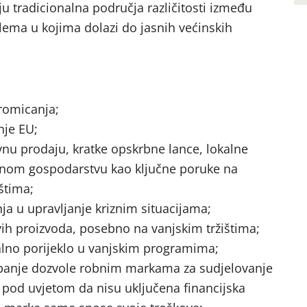
u tradicionalna područja različitosti između
blema u kojima dolazi do jasnih većinskih
romicanja;
nje EU;
avnu prodaju, kratke opskrbne lance, lokalne
lnom gospodarstvu kao ključne poruke na
štima;
nja u upravljanje kriznim situacijama;
ivih proizvoda, posebno na vanjskim tržištima;
alno porijeklo u vanjskim programima;
stupanje dozvole robnim markama za sudjelovanje
pod uvjetom da nisu uključena financijska