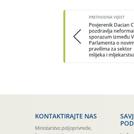
Post
navigation
PRETHODNA VIJEST
Povjerenik Dacian C
pozdravlja neforma
sporazum između Vi
Parlamenta o novi
pravilima za sektor
mlijeka i mljekarstv
KONTAKTIRAJTE NAS
SAV
POD
Ministarstvo poljoprivrede,