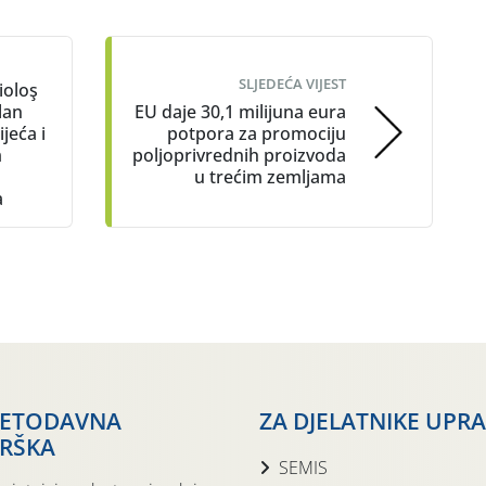
SLJEDEĆA VIJEST
ioloş
lan
EU daje 30,1 milijuna eura
jeća i
potpora za promociju
m
poljoprivrednih proizvoda
u trećim zemljama
a
JETODAVNA
ZA DJELATNIKE UPR
RŠKA
SEMIS