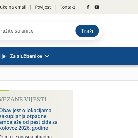
uke na email
Povijest
Kontakt
Traži
ije
Za službenike
VEZANE VIJESTI
Obavijest o lokacijama
sakupljanja otpadne
ambalaže od pesticida za
kolovoz 2026. godine
Prima se opasna otpadna