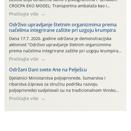
CROCPA EKO MODEL: Transportna ambalaža kao i
ambalaža drugih proizvoda koji nisu sredstva za zaštitu
Pročitajte više
bilja (npr. ambalaža od mineralnih gnojiva,) se ne
prihvaća. Korisnicima je osiguran besplatni povrat
Održivo upravljanje štetnim organizmima prema
načelima integrirane zaštite pri uzgoju krumpira
prazne ambalaže isključivo ovih tvrtki: AGROCHEM-MAKS,
AGRONOM, ALBAUGH TKI* (PINUS […]
Dana 17.7. 2026. godine održana je demonstracijska
aktivnost "Održivo upravljanje štetnim organizmima
prema načelima integrirane zaštite pri uzgoju krumpira"
na pokusnom polju "Poredje", kraj naselja Belica (ARKOD
Pročitajte više
parcela ID 2445031) (središnji dio Međimurske županije).
Održani Dani svete Ane na Pelješcu
Djelatnici Ministarstva poljoprivrede, šumarstva i
ribarstva (Uprava za stručnu podršku razvoju
poljoprivrede) sudjelovali su na tradicionalnom Vinskom
forumu, održanom 24.07.2026. godine u Domu vinarske
Pročitajte više
tradicije u Putnikovićima na poluotoku Pelješcu, u
organizaciji PZ Putniković, Zadružni savez Dalmacije,
Udruga Dalmika i općina Ston. Manifestacija, koja se već
sedmu godinu zaredom održava u sklopu proslave Dana
svete […]