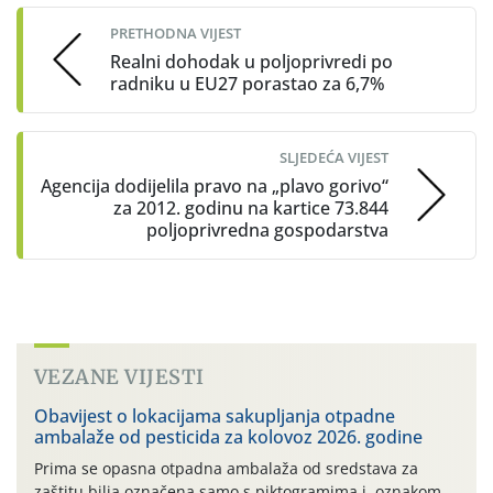
navigation
PRETHODNA VIJEST
Realni dohodak u poljoprivredi po
radniku u EU27 porastao za 6,7%
SLJEDEĆA VIJEST
Agencija dodijelila pravo na „plavo gorivo“
za 2012. godinu na kartice 73.844
poljoprivredna gospodarstva
VEZANE VIJESTI
Obavijest o lokacijama sakupljanja otpadne
ambalaže od pesticida za kolovoz 2026. godine
Prima se opasna otpadna ambalaža od sredstava za
zaštitu bilja označena samo s piktogramima i oznakom