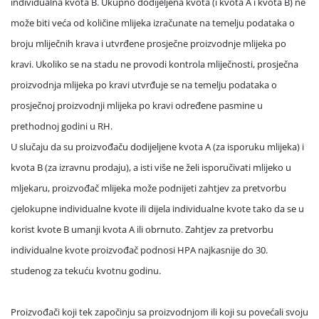
individualna kvota B. Ukupno dodijeljena kvota (i kvota A i kvota B) ne
može biti veća od količine mlijeka izračunate na temelju podataka o
broju mliječnih krava i utvrđene prosječne proizvodnje mlijeka po
kravi. Ukoliko se na stadu ne provodi kontrola mliječnosti, prosječna
proizvodnja mlijeka po kravi utvrđuje se na temelju podataka o
prosječnoj proizvodnji mlijeka po kravi određene pasmine u
prethodnoj godini u RH.
U slučaju da su proizvođaču dodijeljene kvota A (za isporuku mlijeka) i
kvota B (za izravnu prodaju), a isti više ne želi isporučivati mlijeko u
mljekaru, proizvođač mlijeka može podnijeti zahtjev za pretvorbu
cjelokupne individualne kvote ili dijela individualne kvote tako da se u
korist kvote B umanji kvota A ili obrnuto. Zahtjev za pretvorbu
individualne kvote proizvođač podnosi HPA najkasnije do 30.
studenog za tekuću kvotnu godinu.
Proizvođači koji tek započinju sa proizvodnjom ili koji su povećali svoju