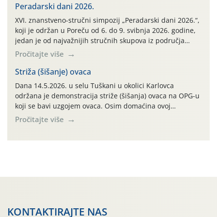
organizirana u sklopu međunarodnog projekta Climate
Peradarski dani 2026.
Farm Demo (CFD) te stručnih radnih skupina „Klima i
XVI. znanstveno-stručni simpozij „Peradarski dani 2026.“,
okoliš“ i „Ratarstvo“. Ovaj demonstracijski događaj, […]
koji je održan u Poreču od 6. do 9. svibnja 2026. godine,
jedan je od najvažnijih stručnih skupova iz područja
peradarstva u Hrvatskoj i široj regiji.
Pročitajte više
Striža (šišanje) ovaca
Dana 14.5.2026. u selu Tuškani u okolici Karlovca
održana je demonstracija striže (šišanja) ovaca na OPG-u
koji se bavi uzgojem ovaca. Osim domaćina ovoj
demonstraciji striže prisustvovalo je desetak
Pročitajte više
poljoprivrednika iz različitih dijelova Karlovačke županije.
Cilj ove edukativne prezentacije bio je na praktičan način
pokazati tehniku striže ovaca koja se jako dugo koristi u
cijelom […]
KONTAKTIRAJTE NAS