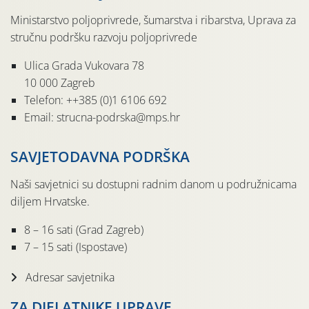
Ministarstvo poljoprivrede, šumarstva i ribarstva, Uprava za
stručnu podršku razvoju poljoprivrede
Ulica Grada Vukovara 78
10 000 Zagreb
Telefon: ++385 (0)1 6106 692
Email: strucna-podrska@mps.hr
SAVJETODAVNA PODRŠKA
Naši savjetnici su dostupni radnim danom u podružnicama
diljem Hrvatske.
8 – 16 sati (Grad Zagreb)
7 – 15 sati (Ispostave)
Adresar savjetnika
ZA DJELATNIKE UPRAVE