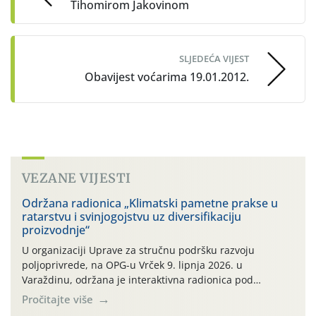
Tihomirom Jakovinom
SLJEDEĆA VIJEST
Obavijest voćarima 19.01.2012.
VEZANE VIJESTI
Održana radionica „Klimatski pametne prakse u
ratarstvu i svinjogojstvu uz diversifikaciju
proizvodnje“
U organizaciji Uprave za stručnu podršku razvoju
poljoprivrede, na OPG-u Vrček 9. lipnja 2026. u
Varaždinu, održana je interaktivna radionica pod
nazivom “Klimatski pametne prakse u ratarstvu i
Pročitajte više
svinjogojstvu uz diversifikaciju proizvodnje”. Radionica je