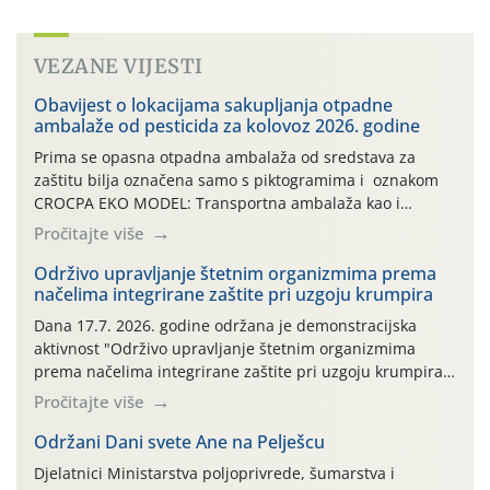
VEZANE VIJESTI
Obavijest o lokacijama sakupljanja otpadne
ambalaže od pesticida za kolovoz 2026. godine
Prima se opasna otpadna ambalaža od sredstava za
zaštitu bilja označena samo s piktogramima i oznakom
CROCPA EKO MODEL: Transportna ambalaža kao i
ambalaža drugih proizvoda koji nisu sredstva za zaštitu
Pročitajte više
bilja (npr. ambalaža od mineralnih gnojiva,) se ne
prihvaća. Korisnicima je osiguran besplatni povrat
Održivo upravljanje štetnim organizmima prema
načelima integrirane zaštite pri uzgoju krumpira
prazne ambalaže isključivo ovih tvrtki: AGROCHEM-MAKS,
AGRONOM, ALBAUGH TKI* (PINUS […]
Dana 17.7. 2026. godine održana je demonstracijska
aktivnost "Održivo upravljanje štetnim organizmima
prema načelima integrirane zaštite pri uzgoju krumpira"
na pokusnom polju "Poredje", kraj naselja Belica (ARKOD
Pročitajte više
parcela ID 2445031) (središnji dio Međimurske županije).
Održani Dani svete Ane na Pelješcu
Djelatnici Ministarstva poljoprivrede, šumarstva i