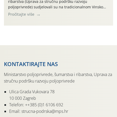
ribarstva (Uprava za stručnu podršku razvoju
poljoprivrede) sudjelovali su na tradicionalnom Vinskom
forumu, održanom 24.07.2026. godine u Domu vinarske
Pročitajte više
tradicije u Putnikovićima na poluotoku Pelješcu, u
organizaciji PZ Putniković, Zadružni savez Dalmacije,
Udruga Dalmika i općina Ston. Manifestacija, koja se već
sedmu godinu zaredom održava u sklopu proslave Dana
svete […]
KONTAKTIRAJTE NAS
Ministarstvo poljoprivrede, šumarstva i ribarstva, Uprava za
stručnu podršku razvoju poljoprivrede
Ulica Grada Vukovara 78
10 000 Zagreb
Telefon: ++385 (0)1 6106 692
Email: strucna-podrska@mps.hr