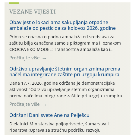
VEZANE VIJESTI
Obavijest o lokacijama sakupljanja otpadne
ambalaže od pesticida za kolovoz 2026. godine
Prima se opasna otpadna ambalaža od sredstava za
zaštitu bilja označena samo s piktogramima i oznakom
CROCPA EKO MODEL: Transportna ambalaža kao i
ambalaža drugih proizvoda koji nisu sredstva za zaštitu
Pročitajte više
bilja (npr. ambalaža od mineralnih gnojiva,) se ne
prihvaća. Korisnicima je osiguran besplatni povrat
Održivo upravljanje štetnim organizmima prema
načelima integrirane zaštite pri uzgoju krumpira
prazne ambalaže isključivo ovih tvrtki: AGROCHEM-MAKS,
AGRONOM, ALBAUGH TKI* (PINUS […]
Dana 17.7. 2026. godine održana je demonstracijska
aktivnost "Održivo upravljanje štetnim organizmima
prema načelima integrirane zaštite pri uzgoju krumpira"
na pokusnom polju "Poredje", kraj naselja Belica (ARKOD
Pročitajte više
parcela ID 2445031) (središnji dio Međimurske županije).
Održani Dani svete Ane na Pelješcu
Djelatnici Ministarstva poljoprivrede, šumarstva i
ribarstva (Uprava za stručnu podršku razvoju