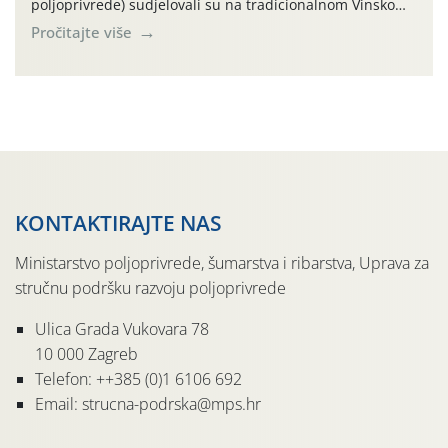
poljoprivrede) sudjelovali su na tradicionalnom Vinskom
forumu, održanom 24.07.2026. godine u Domu vinarske
Pročitajte više
tradicije u Putnikovićima na poluotoku Pelješcu, u
organizaciji PZ Putniković, Zadružni savez Dalmacije,
Udruga Dalmika i općina Ston. Manifestacija, koja se već
sedmu godinu zaredom održava u sklopu proslave Dana
svete […]
KONTAKTIRAJTE NAS
Ministarstvo poljoprivrede, šumarstva i ribarstva, Uprava za
stručnu podršku razvoju poljoprivrede
Ulica Grada Vukovara 78
10 000 Zagreb
Telefon: ++385 (0)1 6106 692
Email: strucna-podrska@mps.hr