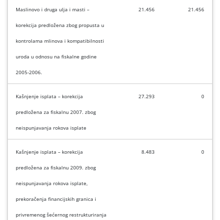
Maslinovo i druga ulja i masti –
21.456
21.456
korekcija predložena zbog propusta u
kontrolama mlinova i kompatibilnosti
uroda u odnosu na fiskalne godine
2005-2006.
Kašnjenje isplata – korekcija
27.293
0
predložena za fiskalnu 2007. zbog
neispunjavanja rokova isplate
Kašnjenje isplata – korekcija
8.483
0
predložena za fiskalnu 2009. zbog
neispunjavanja rokova isplate,
prekoračenja financijskih granica i
privremenog šećernog restrukturiranja