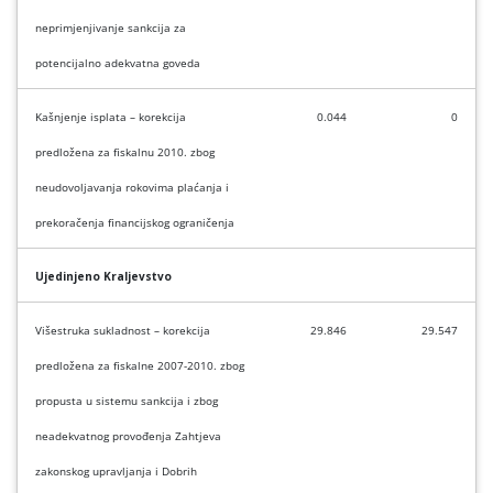
neprimjenjivanje sankcija za
potencijalno adekvatna goveda
Kašnjenje isplata – korekcija
0.044
0
predložena za fiskalnu 2010. zbog
neudovoljavanja rokovima plaćanja i
prekoračenja financijskog ograničenja
Ujedinjeno Kraljevstvo
Višestruka sukladnost –
korekcija
29.846
29.547
predložena za fiskalne 2007-2010. zbog
propusta u sistemu sankcija i zbog
neadekvatnog provođenja
Zahtjeva
zakonskog upravljanja i Dobrih