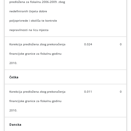
predložena za fiskalnu 2006-2009. zbog
nedefiniranih Uvjeta dobre
poljoprivrede i okoliša te kontrole
nepravilnosti na licu mjesta
Korekcija predložena zbog prekoračenja
0.024
0
financijske granice za fiskalnu godinu
2010.
Češka
Korekcija predložena zbog prekoračenja
0.011
0
financijske granice za fiskalnu godinu
2010.
Danska