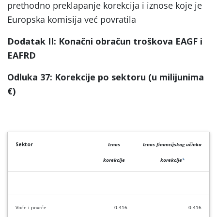
prethodno preklapanje korekcija i iznose koje je
Europska komisija već povratila
Dodatak II: Konačni obračun troškova EAGF i
EAFRD
Odluka 37: Korekcije po sektoru (
u milijunima
€)
Sektor
Iznos
Iznos financijskog učinka
korekcije
korekcije
*
Voće i povrće
0.416
0.416