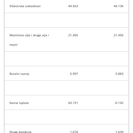
Višestruka sukladnost
44.563
44.136
Maslinovo ulje i druga ulja i
21.456
21.456
masti
Ruralni razvoj
5.997
5.883
Kasne isplate
60.151
-0.142
Druge korekcije
1.676
1.639