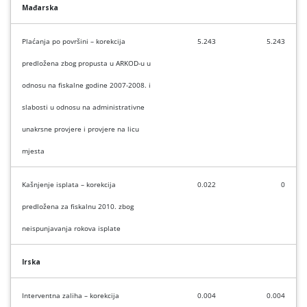
Mađarska
Plaćanja po površini – korekcija
5.243
5.243
predložena zbog propusta u ARKOD-u u
odnosu na fiskalne godine 2007-2008. i
slabosti u odnosu na administrativne
unakrsne provjere i provjere na licu
mjesta
Kašnjenje isplata – korekcija
0.022
0
predložena za fiskalnu 2010. zbog
neispunjavanja rokova isplate
Irska
Interventna zaliha – korekcija
0.004
0.004