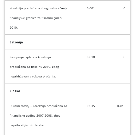
Korekcija predložena zbog prekoračenja
0.001
0
financijske granice za fiskalnu godinu
2010.
Estonija
Kašnjenje isplata – korekcija
0.010
0
predložena za fiskalnu 2010. zbog
nepridržavanja rokova plaćanja.
Finska
Ruralni razvoj – korekcija predložena za
0.045
0.045
financijske godine 2007-2008. zbog
neprihvatljivih izdataka.