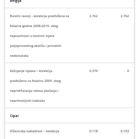
Belgija
Ruralni razvoj – korekcija predložena za
2.762
2.762
fiskalne godine 2008-2010. zbog
nepravilnosti u kontroli mjera
poljoprivrednog okoliša i prirodnih
nedostataka
Kašnjenje isplata – korekcija
0.370
0
predložena za fiskalnu 2009. zbog
nepridržavanja rokova plaćanja i
neprihvatljivih izdataka
Cipar
Višestruka sukladnost – korekcija
0.118
0.103