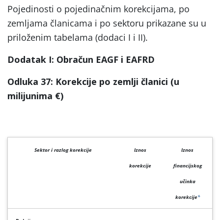
Pojedinosti o pojedinačnim korekcijama, po
zemljama članicama i po sektoru prikazane su u
priloženim tabelama (dodaci I i II).
Dodatak I: Obračun EAGF i EAFRD
Odluka 37: Korekcije po zemlji članici (
u
milijunima €)
Sektor i razlog korekcije
Iznos
Iznos
korekcije
financijskog
učinka
korekcije
*