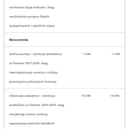
minimalne stope kontrole i zbog
neučinkovite provjere Dobrih
poljoprivrednih i okolišnih uvjeta
Nizozemska
Stočne premije – korekcija predložena
1.548
1.548
za fiskalne 2007-2008. zbog
neprimjenjivanja sankcija u slučaju
potencijalno prihvatljivih životinja
Višestruka sukladnost – korekcija
14.598
14.485
predložena za fiskalne 2006-2009. zbog
manjkavog sustava sankcija,
nepostojanja kontrole određenih