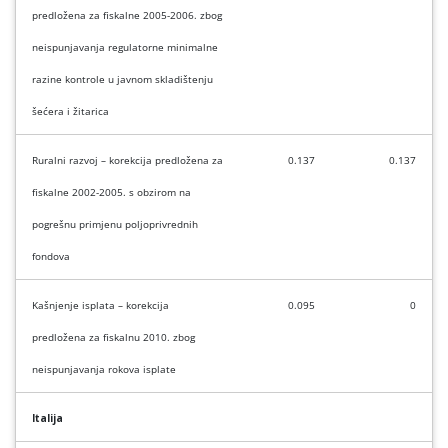
predložena za fiskalne 2005-2006. zbog
neispunjavanja regulatorne minimalne
razine kontrole u javnom skladištenju
šećera i žitarica
Ruralni razvoj – korekcija predložena za
0.137
0.137
fiskalne 2002-2005. s obzirom na
pogrešnu primjenu poljoprivrednih
fondova
Kašnjenje isplata – korekcija
0.095
0
predložena za fiskalnu 2010. zbog
neispunjavanja rokova isplate
Italija