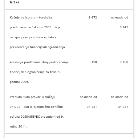
Grčka
Kašnjenje isplata – korekcija
8.672
naknada od
predložena za fiskalnu 2009. zbog
0.142
neispunjavanja rokova isplate i
prekoračenja financijskih ograničenja
korekcija predložena zbog prekoračenja
0.190
0.190
financijskih ograničenja za fiskalnu
godinu 2009.
Presuda Suda pravde u slučaju T-
naknada od
naknada od
344/05 – Sud je djelomično poništio
34.531
34.531
odluku 2055/555/EC presudom od 9.
rujna 2011.