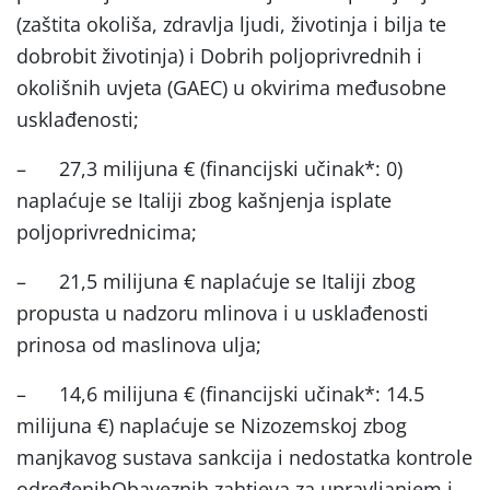
(
zaštita okoliša, zdravlja ljudi, životinja i bilja te
dobrobit životinja) i Dobrih poljoprivrednih i
okolišnih uvjeta (GAEC) u okvirima međusobne
usklađenosti;
–
27,3 milijuna € (financijski učinak*: 0)
naplaćuje se
Italiji zbog kašnjenja isplate
poljoprivrednicima
;
–
21,5 milijuna € naplaćuje se
Italiji zbog
propusta u nadzoru mlinova i u usklađenosti
prinosa od maslinova ulja;
–
14,6 milijuna € (financijski učinak*: 14.5
milijuna €) naplaćuje se
Nizozemskoj zbog
manjkavog sustava sankcija i nedostatka kontrole
određenih
Obaveznih zahtjeva za upravljanjem i