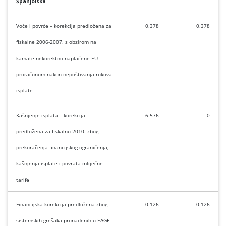
Španjolska
Voće i povrće – korekcija predložena za
0.378
0.378
fiskalne 2006-2007. s obzirom na
kamate nekorektno naplaćene EU
proračunom nakon nepoštivanja rokova
isplate
Kašnjenje isplata – korekcija
6.576
0
predložena za fiskalnu 2010. zbog
prekoračenja financijskog ograničenja,
kašnjenja isplate i povrata mliječne
tarife
Financijska korekcija predložena zbog
0.126
0.126
sistemskih grešaka pronađenih u EAGF