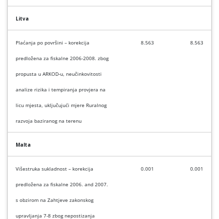
Litva
Plaćanja po površini – korekcija
8.563
8.563
predložena za fiskalne 2006-2008. zbog
propusta u ARKOD-u, neučinkovitosti
analize rizika i tempiranja provjera na
licu mjesta, uključujući mjere Ruralnog
razvoja baziranog na terenu
Malta
Višestruka sukladnost – korekcija
0.001
0.001
predložena za fiskalne
2006. and 2007.
s obzirom na
Zahtjeve zakonskog
upravljanja 7-8 zbog nepostizanja