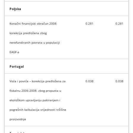
Poljska
Konačni financijski obračun 2008:
0.281
0.281
korekcija predložena zbog
nerefundiranih povrata u populaciji
EAGF-a
Portugal
Voće i povrće – korekcija predložena za
0.038
0.038
fiskalnu 2006-2008. zbog propusta u
ekološkom upravljanju pakiranjem i
pogrešnih kalkulacija vrijednosti tržišne
proizvodnje