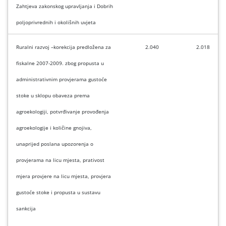
Zahtjeva zakonskog upravljanja i Dobrih
poljoprivrednih i okolišnih uvjeta
Ruralni razvoj –korekcija predložena za
2.040
2.018
fiskalne 2007-2009. zbog propusta u
administrativnim provjerama gustoće
stoke u sklopu obaveza prema
agroekologiji, potvrđivanje provođenja
agroekologije i količine gnojiva,
unaprijed poslana upozorenja o
provjerama na licu mjesta, prativost
mjera provjere na licu mjesta, provjera
gustoće stoke i propusta u sustavu
sankcija