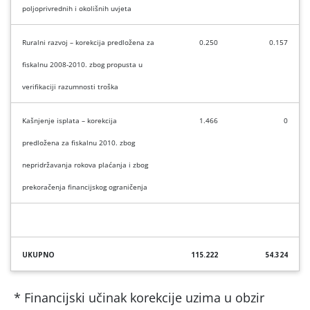
poljoprivrednih i okolišnih uvjeta
Ruralni razvoj – korekcija predložena za
0.250
0.157
fiskalnu 2008-2010. zbog propusta u
verifikaciji razumnosti troška
Kašnjenje isplata –
korekcija
1.466
0
predložena za fiskalnu 2010. zbog
nepridržavanja rokova plaćanja i zbog
prekoračenja financijskog ograničenja
UKUPNO
115.222
54.324
*
Financijski učinak korekcije uzima u obzir