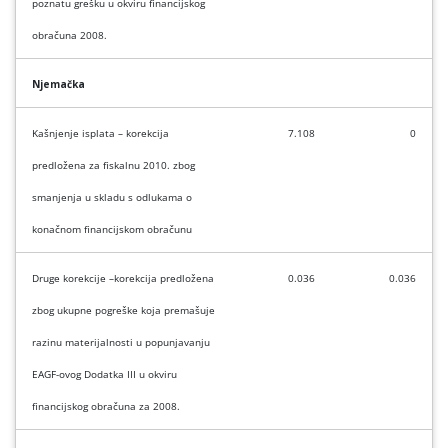
poznatu grešku u okviru financijskog
obračuna 2008.
Njemačka
Kašnjenje isplata – korekcija
7.108
0
predložena za fiskalnu 2010. zbog
smanjenja u skladu s odlukama o
konačnom financijskom obračunu
Druge korekcije –korekcija predložena
0.036
0.036
zbog ukupne pogreške koja premašuje
razinu materijalnosti u popunjavanju
EAGF-ovog Dodatka III u okviru
financijskog obračuna za 2008.