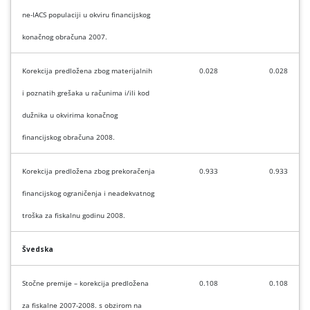
ne-IACS populaciji u okviru financijskog
konačnog obračuna 2007.
Korekcija predložena zbog
materijalnih
0.028
0.028
i poznatih grešaka u računima i/ili kod
dužnika u okvirima konačnog
financijskog obračuna 2008.
Korekcija predložena zbog prekoračenja
0.933
0.933
financijskog ograničenja i neadekvatnog
troška za fiskalnu godinu 2008.
Švedska
Stočne premije –
korekcija predložena
0.108
0.108
za fiskalne 2007-2008. s obzirom na