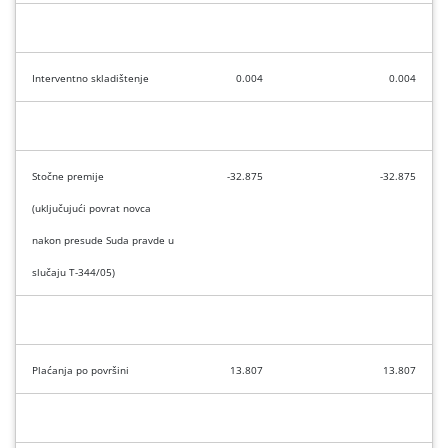
Interventno skladištenje
0.004
0.004
Stočne premije
-32.875
-32.875
(uključujući povrat novca
nakon presude Suda pravde u
slučaju T-344/05)
Plaćanja po površini
13.807
13.807