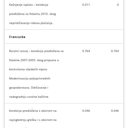
Kašnjenje isplata – korekcija
0.011
0
predložena za fiskalnu 2010. zbog
nepridržavanja rokova plaćanja.
Francuska
Ruralni razvoj – korekcija predložena za
0.764
0.764
fiskalne 2007-2009. zbog propusta u
kontrolama sljedećih mjera:
Modernizacija poljoprivrednih
gospodarstava, Održavanje i
nadogradnju ruralne baštine.
Korekcija predložena s obzirom na
0.046
0.046
najizgledniju grešku i s obzirom na