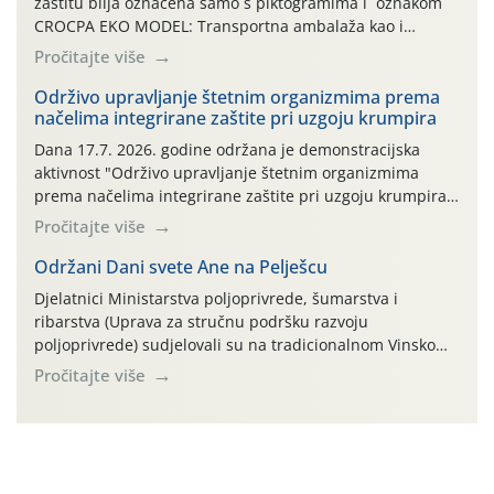
zaštitu bilja označena samo s piktogramima i oznakom
CROCPA EKO MODEL: Transportna ambalaža kao i
ambalaža drugih proizvoda koji nisu sredstva za zaštitu
Pročitajte više
bilja (npr. ambalaža od mineralnih gnojiva,) se ne
prihvaća. Korisnicima je osiguran besplatni povrat
Održivo upravljanje štetnim organizmima prema
načelima integrirane zaštite pri uzgoju krumpira
prazne ambalaže isključivo ovih tvrtki: AGROCHEM-MAKS,
AGRONOM, ALBAUGH TKI* (PINUS […]
Dana 17.7. 2026. godine održana je demonstracijska
aktivnost "Održivo upravljanje štetnim organizmima
prema načelima integrirane zaštite pri uzgoju krumpira"
na pokusnom polju "Poredje", kraj naselja Belica (ARKOD
Pročitajte više
parcela ID 2445031) (središnji dio Međimurske županije).
Održani Dani svete Ane na Pelješcu
Djelatnici Ministarstva poljoprivrede, šumarstva i
ribarstva (Uprava za stručnu podršku razvoju
poljoprivrede) sudjelovali su na tradicionalnom Vinskom
forumu, održanom 24.07.2026. godine u Domu vinarske
Pročitajte više
tradicije u Putnikovićima na poluotoku Pelješcu, u
organizaciji PZ Putniković, Zadružni savez Dalmacije,
Udruga Dalmika i općina Ston. Manifestacija, koja se već
sedmu godinu zaredom održava u sklopu proslave Dana
svete […]