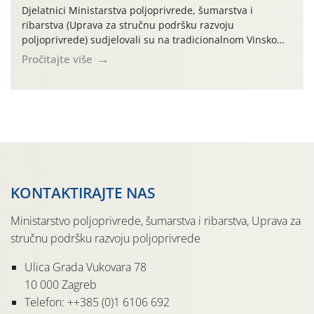
Djelatnici Ministarstva poljoprivrede, šumarstva i
ribarstva (Uprava za stručnu podršku razvoju
poljoprivrede) sudjelovali su na tradicionalnom Vinskom
forumu, održanom 24.07.2026. godine u Domu vinarske
Pročitajte više
tradicije u Putnikovićima na poluotoku Pelješcu, u
organizaciji PZ Putniković, Zadružni savez Dalmacije,
Udruga Dalmika i općina Ston. Manifestacija, koja se već
sedmu godinu zaredom održava u sklopu proslave Dana
svete […]
KONTAKTIRAJTE NAS
Ministarstvo poljoprivrede, šumarstva i ribarstva, Uprava za
stručnu podršku razvoju poljoprivrede
Ulica Grada Vukovara 78
10 000 Zagreb
Telefon: ++385 (0)1 6106 692