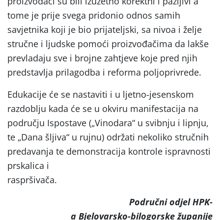
proizvođači su bili izuzetno korektni i pažljivi a
tome je prije svega pridonio odnos samih
savjetnika koji je bio prijateljski, sa nivoa i želje
stručne i ljudske pomoći proizvođačima da lakše
prevladaju sve i brojne zahtjeve koje pred njih
predstavlja prilagodba i reforma poljoprivrede.
Edukacije će se nastaviti i u ljetno-jesenskom
razdoblju kada će se u okviru manifestacija na
području Ispostave („Vinodara“ u svibnju i lipnju,
te „Dana šljiva“ u rujnu) održati nekoliko stručnih
predavanja te demonstracija kontrole ispravnosti
prskalica i
raspršivača.
Područni odjel HPK-
a Bjelovarsko-bilogorske županije