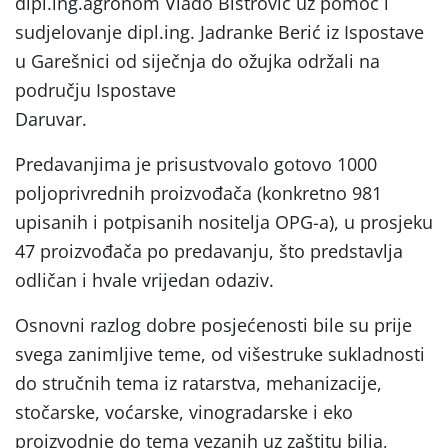
dipl.ing.agronom Vlado Bistrović uz pomoć i
sudjelovanje dipl.ing. Jadranke Berić iz Ispostave
u Garešnici od siječnja do ožujka održali na
području Ispostave
Daruvar
Predavanjima je prisustvovalo gotovo 1000
poljoprivrednih proizvođača (konkretno 981
upisanih i potpisanih nositelja OPG-a), u prosjeku
47 proizvođača po predavanju, što predstavlja
odličan i hvale vrijedan odaziv.
Osnovni razlog dobre posjećenosti bile su prije
svega zanimljive teme, od višestruke sukladnosti
do stručnih tema iz ratarstva, mehanizacije,
stočarske, voćarske, vinogradarske i eko
proizvodnje do tema vezanih uz zaštitu bilja,