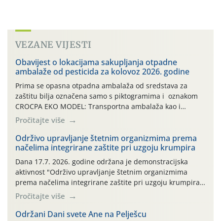
VEZANE VIJESTI
Obavijest o lokacijama sakupljanja otpadne
ambalaže od pesticida za kolovoz 2026. godine
Prima se opasna otpadna ambalaža od sredstava za
zaštitu bilja označena samo s piktogramima i oznakom
CROCPA EKO MODEL: Transportna ambalaža kao i
ambalaža drugih proizvoda koji nisu sredstva za zaštitu
Pročitajte više
bilja (npr. ambalaža od mineralnih gnojiva,) se ne
prihvaća. Korisnicima je osiguran besplatni povrat
Održivo upravljanje štetnim organizmima prema
načelima integrirane zaštite pri uzgoju krumpira
prazne ambalaže isključivo ovih tvrtki: AGROCHEM-MAKS,
AGRONOM, ALBAUGH TKI* (PINUS […]
Dana 17.7. 2026. godine održana je demonstracijska
aktivnost "Održivo upravljanje štetnim organizmima
prema načelima integrirane zaštite pri uzgoju krumpira"
na pokusnom polju "Poredje", kraj naselja Belica (ARKOD
Pročitajte više
parcela ID 2445031) (središnji dio Međimurske županije).
Održani Dani svete Ane na Pelješcu