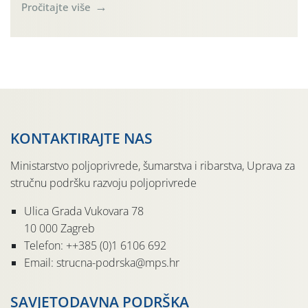
parcele temelj je za pravilnu gnojidbu. Samo
Pročitajte više
izbalansiranom i pravodobnom gnojidbom možemo
osigurati dobre prinose zadovoljavajuće kvalitete. Zbog
nepoznavanja opskrbljenosti tla i njegove reakcije često
se u praksi događa da radi […]
KONTAKTIRAJTE NAS
Ministarstvo poljoprivrede, šumarstva i ribarstva, Uprava za
stručnu podršku razvoju poljoprivrede
Ulica Grada Vukovara 78
10 000 Zagreb
Telefon: ++385 (0)1 6106 692
Email: strucna-podrska@mps.hr
SAVJETODAVNA PODRŠKA