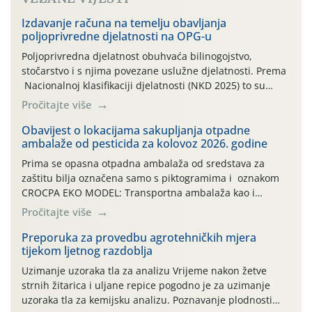
Izdavanje računa na temelju obavljanja
poljoprivredne djelatnosti na OPG-u
Poljoprivredna djelatnost obuhvaća bilinogojstvo,
stočarstvo i s njima povezane uslužne djelatnosti. Prema
Nacionalnoj klasifikaciji djelatnosti (NKD 2025) to su
skupne 01.1, 01.2, 01.3, 01.4, 01.5 i 01.6. Djelatnost
Pročitajte više
prerade poljoprivrednih proizvoda je svako djelovanje na
poljoprivredni proizvod čiji je rezultat proizvod koji
Obavijest o lokacijama sakupljanja otpadne
ambalaže od pesticida za kolovoz 2026. godine
također može biti poljoprivredni proizvod poput npr.
maslinovog ulja, bučinog ulja, vino od […]
Prima se opasna otpadna ambalaža od sredstava za
zaštitu bilja označena samo s piktogramima i oznakom
CROCPA EKO MODEL: Transportna ambalaža kao i
ambalaža drugih proizvoda koji nisu sredstva za zaštitu
Pročitajte više
bilja (npr. ambalaža od mineralnih gnojiva,) se ne
prihvaća. Korisnicima je osiguran besplatni povrat
Preporuka za provedbu agrotehničkih mjera
tijekom ljetnog razdoblja
prazne ambalaže isključivo ovih tvrtki: AGROCHEM-MAKS,
AGRONOM, ALBAUGH TKI* (PINUS […]
Uzimanje uzoraka tla za analizu Vrijeme nakon žetve
strnih žitarica i uljane repice pogodno je za uzimanje
uzoraka tla za kemijsku analizu. Poznavanje plodnosti