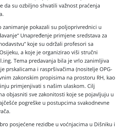
 da su ozbiljno shvatili važnost praćenja
a.
o zanimanje pokazali su poljoprivrednici u
edavanje“ Unapređenje primjene sredstava za
onodavstvu“ koje su održali profesori sa
sijeku, a koje je organizirao viši stručni
pl.ing. Tema predavanja bila je vrlo zanimljiva
elje prskalicama i raspršivačima (nositelje OPG-
novnim zakonskim propisima na prostoru RH, kao
nju primjenjivati s našim ulaskom. Cilj
a objasniti sve zakonitosti koje se pojavljuju u
 najčešće pogreške u postupcima svakodnevne
vača.
bro posjećene rezidbe u voćnjacima u Dišniku i