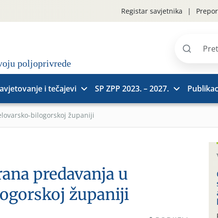
Registar savjetnika
Prepor
Pretraži
stranice
avjetovanje i tečajevi
SP ZPP 2023. – 2027.
Publikac
lovarsko-bilogorskoj županiji
rana predavanja u
ogorskoj županiji