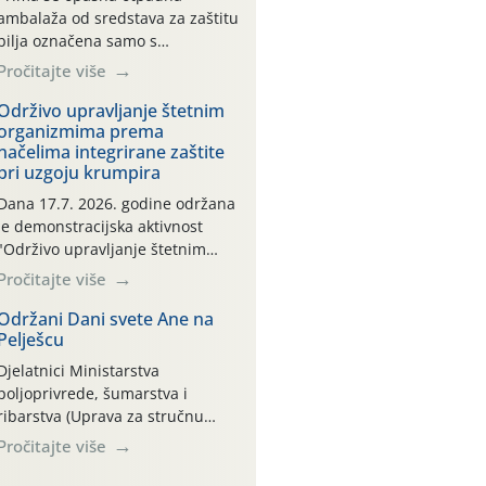
ambalaža od sredstava za zaštitu
bilja označena samo s
piktogramima i oznakom
Pročitajte više
CROCPA EKO MODEL:
Transportna ambalaža kao i
Održivo upravljanje štetnim
organizmima prema
ambalaža drugih proizvoda koji
načelima integrirane zaštite
nisu sredstva za zaštitu bilja
pri uzgoju krumpira
(npr. ambalaža od mineralnih
gnojiva,) se ne prihvaća.
Dana 17.7. 2026. godine održana
Korisnicima je osiguran
je demonstracijska aktivnost
besplatni povrat prazne
"Održivo upravljanje štetnim
ambalaže isključivo ovih tvrtki:
organizmima prema načelima
Pročitajte više
AGROCHEM-MAKS, AGRONOM,
integrirane zaštite pri uzgoju
ALBAUGH TKI* (PINUS […]
krumpira" na pokusnom polju
Održani Dani svete Ane na
Pelješcu
"Poredje", kraj naselja Belica
(ARKOD parcela ID 2445031)
Djelatnici Ministarstva
(središnji dio Međimurske
poljoprivrede, šumarstva i
županije).
ribarstva (Uprava za stručnu
podršku razvoju poljoprivrede)
Pročitajte više
sudjelovali su na tradicionalnom
Vinskom forumu, održanom