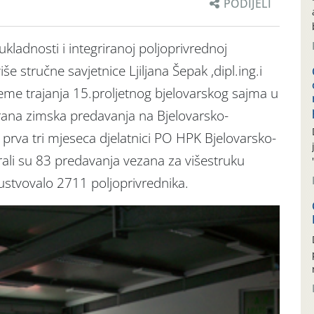
PODIJELI
kladnosti i integriranoj poljoprivrednoj
še stručne savjetnice Ljiljana Šepak ,dipl.ing.i
ijeme trajanja 15.proljetnog bjelovarskog sajma u
rana zimska predavanja na Bjelovarsko-
m prva tri mjeseca djelatnici PO HPK Bjelovarsko-
rali su 83 predavanja vezana za višestruku
ustvovalo 2711 poljoprivrednika.