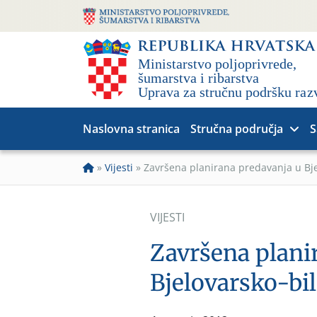
Naslovna stranica
Stručna područja
S
»
Vijesti
»
Završena planirana predavanja u Bje
VIJESTI
Završena plani
Bjelovarsko-bil