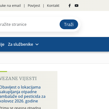
uke na email
Povijest
Kontakt
Traži
ije
Za službenike
VEZANE VIJESTI
Obavijest o lokacijama
sakupljanja otpadne
ambalaže od pesticida za
kolovoz 2026. godine
Prima se opasna otpadna