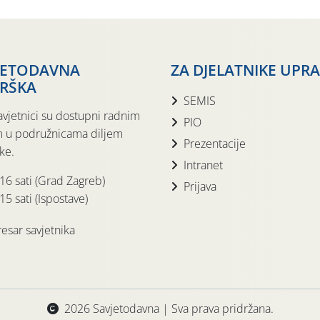
JETODAVNA
ZA DJELATNIKE UPR
RŠKA
SEMIS
avjetnici su dostupni radnim
PIO
 u podružnicama diljem
Prezentacije
ke.
Intranet
 16 sati (Grad Zagreb)
Prijava
15 sati (Ispostave)
esar savjetnika
2026 Savjetodavna | Sva prava pridržana.