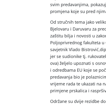
svim predavanjima, pokazuje
promjena koje su pred njim
Od stručnih tema jako velik
Bjelovaru i Daruvaru za pr
zaštitu bilja i novosti u zak
Poljoprivrednog fakulteta u O
savjetnik Vlado Bistrović,di
jer se sudionike tj. rukovat
ova) željelo upoznati s os
i odredbama EU koje se poči
predavanja bio je polaznicim
vrijeme rada te ukazati na
primjene prskalica i rasprši
Održane su dvije rezidbe do