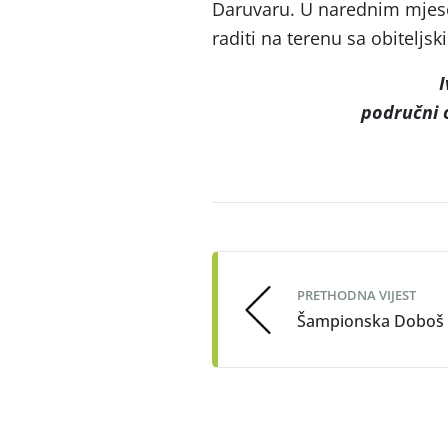
Daruvaru. U narednim mjese
raditi na terenu sa obitelj
I
područni 
Post
navigation
PRETHODNA VIJEST
Šampionska Doboš 