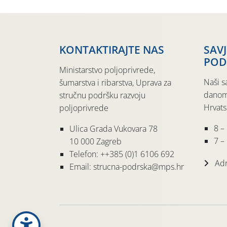
KONTAKTIRAJTE NAS
SAV
POD
Ministarstvo poljoprivrede,
Naši s
šumarstva i ribarstva, Uprava za
danom
stručnu podršku razvoju
Hrvats
poljoprivrede
8 –
Ulica Grada Vukovara 78
7 – 
10 000 Zagreb
Telefon: ++385 (0)1 6106 692
Adr
Email: strucna-podrska@mps.hr