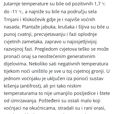
Jutarnje temperature su bile od pozitivnih 1,7
°
C
do -11
, a najniže su bile na području sela
°
C
Trnjani i Klokočevik gdje je i najviše voćnih
nasada. Plantaže jabuka, krušaka i šljiva su bile u
punoj cvatnji, precvjetavanju i fazi oplodnje
cvjetnih zametaka, zapravo u najosjetljivijoj
razvojnoj fazi. Pregledom cvjetova teško se može
pronaći onaj sa neoštećenim generativnim
dijelovima. Nekoliko sati negativnih temperatura
tijekom noći uništilo je sve u toj cvjetnoj gronji. U
jednom voćnjaku je uključen iza ponoći sustav
kišenja (antifrost), ali pri tako niskim
temperaturama to nije umanjilo posljedice i štete
od izmrzavanja. Pošteđeni su ostali malo koji
voćnjaci na okućnicama, stradali su i rani orasi,