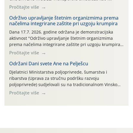
ambalaža drugih proizvoda koji nisu sredstva za zaštitu
Pročitajte više
bilja (npr. ambalaža od mineralnih gnojiva,) se ne
prihvaća. Korisnicima je osiguran besplatni povrat
Održivo upravljanje štetnim organizmima prema
načelima integrirane zaštite pri uzgoju krumpira
prazne ambalaže isključivo ovih tvrtki: AGROCHEM-MAKS,
AGRONOM, ALBAUGH TKI* (PINUS […]
Dana 17.7. 2026. godine održana je demonstracijska
aktivnost "Održivo upravljanje štetnim organizmima
prema načelima integrirane zaštite pri uzgoju krumpira"
na pokusnom polju "Poredje", kraj naselja Belica (ARKOD
Pročitajte više
parcela ID 2445031) (središnji dio Međimurske županije).
Održani Dani svete Ane na Pelješcu
Djelatnici Ministarstva poljoprivrede, šumarstva i
ribarstva (Uprava za stručnu podršku razvoju
poljoprivrede) sudjelovali su na tradicionalnom Vinskom
forumu, održanom 24.07.2026. godine u Domu vinarske
Pročitajte više
tradicije u Putnikovićima na poluotoku Pelješcu, u
organizaciji PZ Putniković, Zadružni savez Dalmacije,
Udruga Dalmika i općina Ston. Manifestacija, koja se već
sedmu godinu zaredom održava u sklopu proslave Dana
svete […]