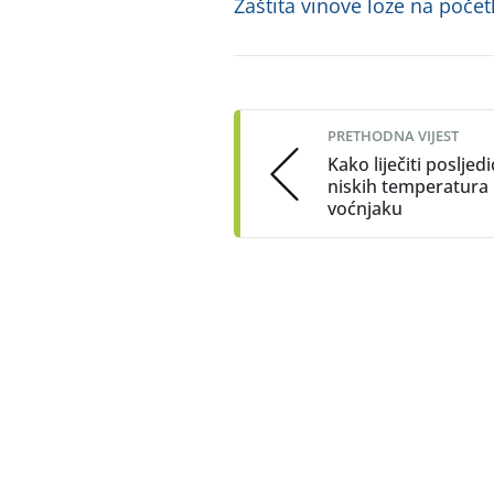
Zaštita vinove loze na počet
Post
navigation
PRETHODNA VIJEST
Kako liječiti posljed
niskih temperatura
voćnjaku