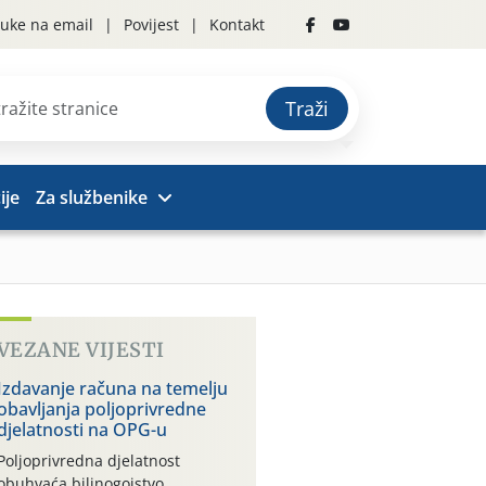
uke na email
Povijest
Kontakt
Traži
ije
Za službenike
VEZANE VIJESTI
Izdavanje računa na temelju
obavljanja poljoprivredne
djelatnosti na OPG-u
Poljoprivredna djelatnost
obuhvaća bilinogojstvo,