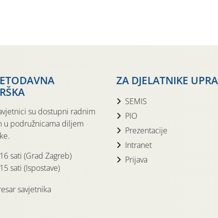
JETODAVNA
ZA DJELATNIKE UPR
RŠKA
SEMIS
avjetnici su dostupni radnim
PIO
 u podružnicama diljem
Prezentacije
ke.
Intranet
 16 sati (Grad Zagreb)
Prijava
15 sati (Ispostave)
esar savjetnika