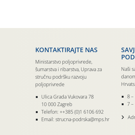
KONTAKTIRAJTE NAS
SAV
POD
Ministarstvo poljoprivrede,
Naši s
šumarstva i ribarstva, Uprava za
danom
stručnu podršku razvoju
Hrvats
poljoprivrede
8 –
Ulica Grada Vukovara 78
7 – 
10 000 Zagreb
Telefon: ++385 (0)1 6106 692
Adr
Email: strucna-podrska@mps.hr