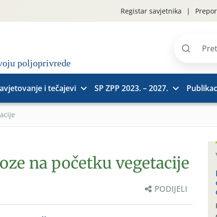
Registar savjetnika
Prepor
Pretraži
stranice
avjetovanje i tečajevi
SP ZPP 2023. – 2027.
Publikac
acije
loze na početku vegetacije
PODIJELI