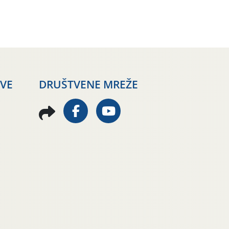
dana penjale do 35 ˚C.
Prognostičari u narednom
razdoblju najavljuju drugi
ovogodišnji „toplinski udar“.
Simptome plamenjače vinove
loze (Plasmoparas viticola)
uglavnom ne nalazimo u
vinogradima, a simptomi
AVE
DRUŠTVENE MREŽE
pepelnice vinove […]