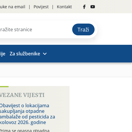
uke na email
Povijest
Kontakt
Traži
ije
Za službenike
VEZANE VIJESTI
Obavijest o lokacijama
sakupljanja otpadne
ambalaže od pesticida za
kolovoz 2026. godine
Prima se opasna otpadna