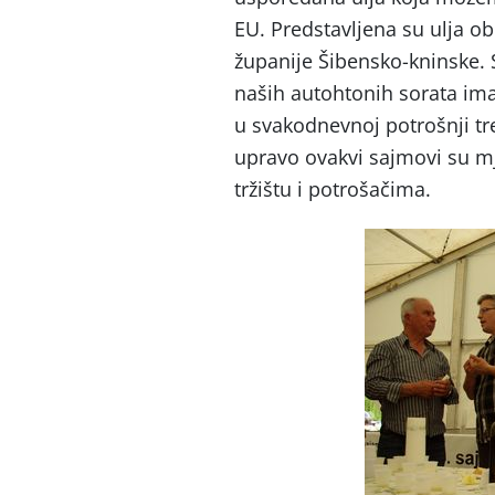
EU. Predstavljena su ulja ob
županije Šibensko-kninske. S
naših autohtonih sorata ima
u svakodnevnoj potrošnji tre
upravo ovakvi sajmovi su mj
tržištu i potrošačima.