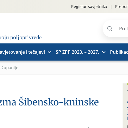
Registar savjetnika
Prepor
Pretraži
stranice
avjetovanje i tečajevi
SP ZPP 2023. – 2027.
Publikac
 županije
izma Šibensko-kninske