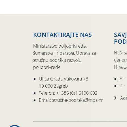
KONTAKTIRAJTE NAS
SAV
POD
Ministarstvo poljoprivrede,
Naši s
šumarstva i ribarstva, Uprava za
danom
stručnu podršku razvoju
Hrvats
poljoprivrede
8 –
Ulica Grada Vukovara 78
7 – 
10 000 Zagreb
Telefon: ++385 (0)1 6106 692
Adr
Email: strucna-podrska@mps.hr