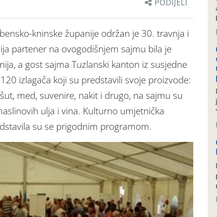
PODIJELI
bensko-kninske županije održan je 30. travnja i
ija partener na ovogodišnjem sajmu bila je
ija, a gost sajma Tuzlanski kanton iz susjedne
20 izlagača koji su predstavili svoje proizvode:
, pršut, med, suvenire, nakit i drugo, na sajmu su
slinovih ulja i vina. Kulturno umjetnička
predstavila su se prigodnim programom.