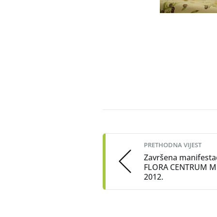
viša stručna s
Post
navigation
PRETHODNA VIJEST
Završena manifestac
FLORA CENTRUM M
2012.