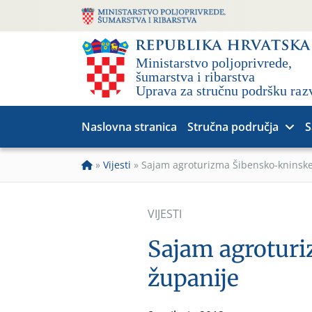
Naslovna stranica
Stručna područja
S
»
Vijesti
»
Sajam agroturizma Šibensko-kninske
VIJESTI
Sajam agrotur
županije