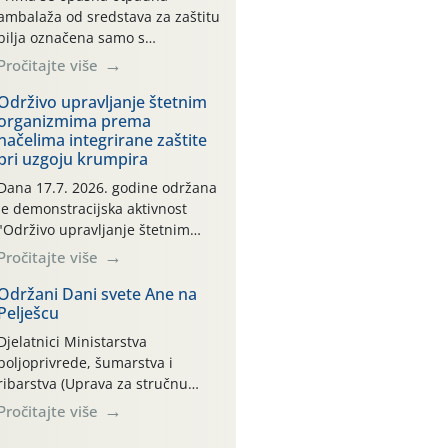
ambalaža od sredstava za zaštitu
bilja označena samo s
piktogramima i oznakom
Pročitajte više
CROCPA EKO MODEL:
Transportna ambalaža kao i
Održivo upravljanje štetnim
organizmima prema
ambalaža drugih proizvoda koji
načelima integrirane zaštite
nisu sredstva za zaštitu bilja
pri uzgoju krumpira
(npr. ambalaža od mineralnih
gnojiva,) se ne prihvaća.
Dana 17.7. 2026. godine održana
Korisnicima je osiguran
je demonstracijska aktivnost
besplatni povrat prazne
"Održivo upravljanje štetnim
ambalaže isključivo ovih tvrtki:
organizmima prema načelima
Pročitajte više
AGROCHEM-MAKS, AGRONOM,
integrirane zaštite pri uzgoju
ALBAUGH TKI* (PINUS […]
krumpira" na pokusnom polju
Održani Dani svete Ane na
Pelješcu
"Poredje", kraj naselja Belica
(ARKOD parcela ID 2445031)
Djelatnici Ministarstva
(središnji dio Međimurske
poljoprivrede, šumarstva i
županije).
ribarstva (Uprava za stručnu
podršku razvoju poljoprivrede)
Pročitajte više
sudjelovali su na tradicionalnom
Vinskom forumu, održanom