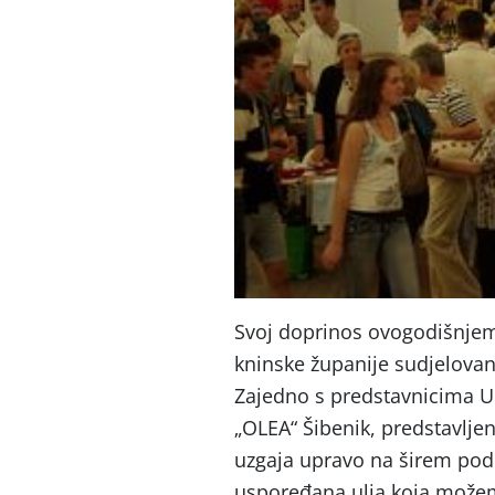
Svoj doprinos ovogodišnjem
kninske županije sudjelovan
Zajedno s predstavnicima U
„OLEA“ Šibenik, predstavljen
uzgaja upravo na širem pod
uspoređana ulja koja možemo