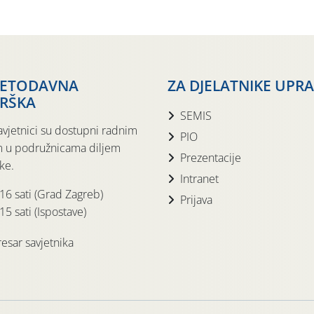
JETODAVNA
ZA DJELATNIKE UPR
RŠKA
SEMIS
avjetnici su dostupni radnim
PIO
 u podružnicama diljem
Prezentacije
ke.
Intranet
 16 sati (Grad Zagreb)
Prijava
15 sati (Ispostave)
esar savjetnika