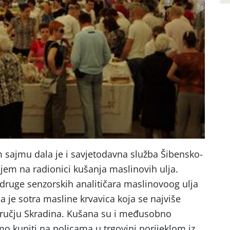
 sajmu dala je i savjetodavna služba Šibensko-
jem na radionici kušanja maslinovih ulja.
druge senzorskih analitičara maslinovoog ulja
a je sotra masline krvavica koja se najviše
ručju Skradina. Kušana su i međusobno
 kupiti na policama u trgovini porijeklom iz