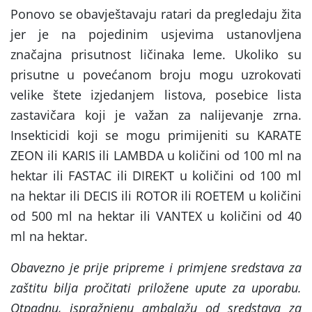
Ponovo se obavještavaju ratari da pregledaju žita
jer je na pojedinim usjevima ustanovljena
značajna prisutnost ličinaka leme. Ukoliko su
prisutne u povećanom broju mogu uzrokovati
velike štete izjedanjem listova, posebice lista
zastavičara koji je važan za nalijevanje zrna.
Insekticidi koji se mogu primijeniti su KARATE
ZEON ili KARIS ili LAMBDA u količini od 100 ml na
hektar ili FASTAC ili DIREKT u količini od 100 ml
na hektar ili DECIS ili ROTOR ili ROETEM u količini
od 500 ml na hektar ili VANTEX u količini od 40
ml na hektar.
Obavezno je prije pripreme i primjene sredstava za
zaštitu bilja pročitati priložene upute za uporabu.
Otpadnu, ispražnjenu ambalažu od sredstava za