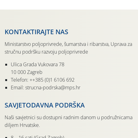
KONTAKTIRAJTE NAS
Ministarstvo poljoprivrede, šumarstva i ribarstva, Uprava za
stručnu podršku razvoju poljoprivrede
Ulica Grada Vukovara 78
10 000 Zagreb
Telefon: ++385 (0)1 6106 692
Email: strucna-podrska@mps.hr
SAVJETODAVNA PODRŠKA
Naši savjetnici su dostupni radnim danom u podružnicama
diljem Hrvatske.
8 – 16 sati (Grad Zagreb)