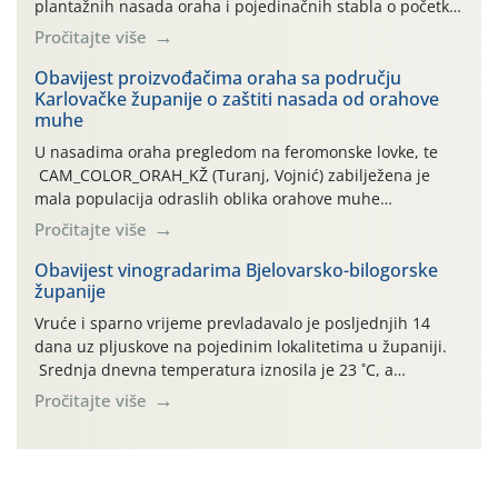
plantažnih nasada oraha i pojedinačnih stabla o početku
leta i ovogodišnjoj potrebi usmjerenog suzbijanja
Pročitajte više
orahove muhe (Rhagoletis completa)! Već dvanaest dana
traje drugi ovogodišnji “toplinski udar”, koji naročito
Obavijest proizvođačima oraha sa području
Karlovačke županije o zaštiti nasada od orahove
izražen zadnja šest dana (31.7.-05.8.), jer najviše
muhe
temperature zraka svakodnevno […]
U nasadima oraha pregledom na feromonske lovke, te
CAM_COLOR_ORAH_KŽ (Turanj, Vojnić) zabilježena je
mala populacija odraslih oblika orahove muhe
(Rhagoletis completa). Niska brojnost može se objasniti
Pročitajte više
činjenicom da je riječ o mladim nasadima s vrlo malim
urodom, što je povezano i s manjim brojem prezimjelih
Obavijest vinogradarima Bjelovarsko-bilogorske
županije
jedinki. U starijim nasadima, na žutim ljepljivim Rebell
pločama s […]
Vruće i sparno vrijeme prevladavalo je posljednjih 14
dana uz pljuskove na pojedinim lokalitetima u županiji.
Srednja dnevna temperatura iznosila je 23 ˚C, a
maksimalne su posljednjih dana dosezale do 35 ˚C.
Pročitajte više
Simptome plamenjače vinove loze (Plasmoparas
viticola) vidljivi su na zapercima i vršnom mladom lišću.
Kako bi i dalje održali zdravu lisnu masu u zaštiti je
moguće […]