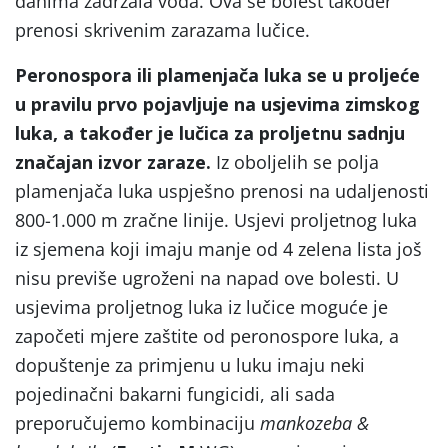
danima zadržala voda. Ova se bolest također
prenosi skrivenim zarazama lučice.
Peronospora ili plamenjača luka se u proljeće
u pravilu prvo pojavljuje na usjevima zimskog
luka, a također je lučica za proljetnu sadnju
značajan izvor zaraze.
Iz oboljelih se polja
plamenjača luka uspješno prenosi na udaljenosti
800-1.000 m zračne linije. Usjevi proljetnog luka
iz sjemena koji imaju manje od 4 zelena lista još
nisu previše ugroženi na napad ove bolesti. U
usjevima proljetnog luka iz lučice moguće je
započeti mjere zaštite od peronospore luka, a
dopuštenje za primjenu u luku imaju neki
pojedinačni bakarni fungicidi, ali sada
preporučujemo kombinaciju
mankozeba &