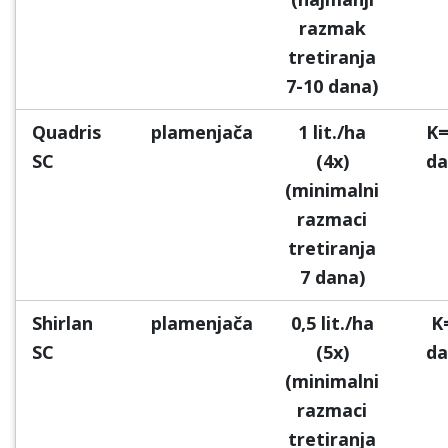
razmak
tretiranja
7-10 dana)
Quadris
plamenjača
1 lit./ha
K=
SC
(4x)
da
(minimalni
razmaci
tretiranja
7 dana)
Shirlan
plamenjača
0,5 lit./ha
K
SC
(5x)
da
(minimalni
razmaci
tretiranja