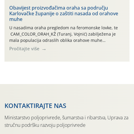
orahove muhe (Rhagoletis completa)! Već dvanaest dana
traje drugi ovogodišnji “toplinski udar”, koji naročito
Obavijest proizvođačima oraha sa području
Karlovačke županije o zaštiti nasada od orahove
izražen zadnja šest dana (31.7.-05.8.), jer najviše
muhe
temperature zraka svakodnevno […]
U nasadima oraha pregledom na feromonske lovke, te
CAM_COLOR_ORAH_KŽ (Turanj, Vojnić) zabilježena je
mala populacija odraslih oblika orahove muhe
(Rhagoletis completa). Niska brojnost može se objasniti
Pročitajte više
činjenicom da je riječ o mladim nasadima s vrlo malim
urodom, što je povezano i s manjim brojem prezimjelih
jedinki. U starijim nasadima, na žutim ljepljivim Rebell
pločama s […]
KONTAKTIRAJTE NAS
Ministarstvo poljoprivrede, šumarstva i ribarstva, Uprava za
stručnu podršku razvoju poljoprivrede