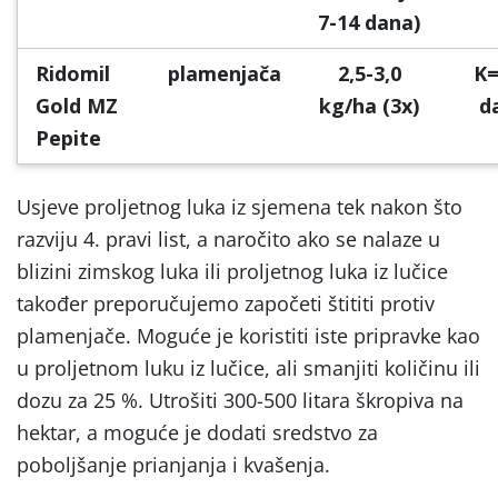
7-14 dana)
Ridomil
plamenjača
2,5-3,0
K=
Gold MZ
kg/ha (3x)
d
Pepite
Usjeve proljetnog luka iz sjemena tek nakon što
razviju 4. pravi list, a naročito ako se nalaze u
blizini zimskog luka ili proljetnog luka iz lučice
također preporučujemo započeti štititi protiv
plamenjače. Moguće je koristiti iste pripravke kao
u proljetnom luku iz lučice, ali smanjiti količinu ili
dozu za 25 %. Utrošiti 300-500 litara škropiva na
hektar, a moguće je dodati sredstvo za
poboljšanje prianjanja i kvašenja.