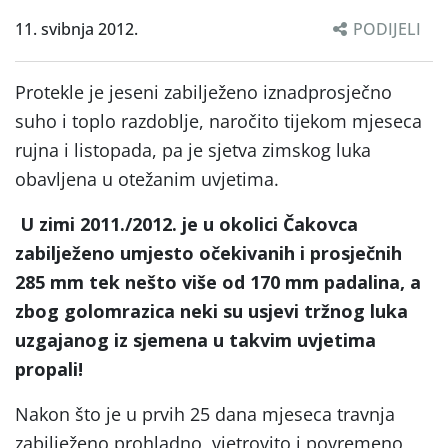
11. svibnja 2012.
PODIJELI
Protekle je jeseni zabilježeno iznadprosječno
suho i toplo razdoblje, naročito tijekom mjeseca
rujna i listopada, pa je sjetva zimskog luka
obavljena u otežanim uvjetima.
U zimi 2011./2012. je u okolici Čakovca
zabilježeno umjesto očekivanih i prosječnih
285 mm tek nešto više od 170 mm padalina, a
zbog golomrazica neki su usjevi tržnog luka
uzgajanog iz sjemena u takvim uvjetima
propali!
Nakon što je u prvih 25 dana mjeseca travnja
zabilježeno prohladno, vjetrovito i povremeno