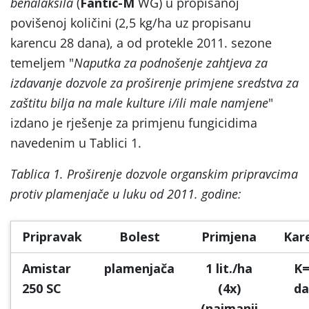
benalaksila
(
Fantic-M
WG) u propisanoj
povišenoj količini (2,5 kg/ha uz propisanu
karencu 28 dana), a od protekle 2011. sezone
temeljem "
Naputka za podnošenje zahtjeva za
izdavanje dozvole za proširenje primjene sredstva za
zaštitu bilja na male kulture i/ili male namjene
"
izdano je rješenje za primjenu fungicidima
navedenim u Tablici 1.
Tablica 1. Proširenje dozvole organskim pripravcima
protiv plamenjače u luku od 2011. godine:
Pripravak
Bolest
Primjena
Kar
Amistar
plamenjača
1 lit./ha
K=
250 SC
(4x)
da
(najmanji