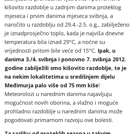
kišovito razdoblje u zadnjim danima proteklog
mjeseca i prvim danima mjeseca svibnja, a
naročito u razdoblju od 29.4.-2.5. o.g., zabilježeno
je iznadprosječno toplo, kada je najviša dnevne
temperatura bila iznad 29°C, a noćne su
vrijednosti pritom bile veće od 15°C.
Ipak,
u
danima 3./4. svibnja i ponovno 7. svibnja 2012.
godine zabilježili smo kišovito razdoblje, te je
na nekim lokalitetima u središnjem dijelu
Međimurja palo više od 75 mm kiše
!
Meteorolozi u narednim danima najavljuju
mogućnost novih oborina, a vlažno i moguće
prohladno razdoblje u narednim danima može
pogodovati primarnom razvoju ove bolesti.
Za razliku od proteklih sezona u takvim