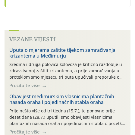
VEZANE VIJESTI
Uputa o mjerama zaštite tijekom zamračivanja
krizantema u Međimurju
Sredina i druga polovica kolovoza je kritično razdoblje u
zdravstvenoj zaštiti krizantema, a prije zamračivanja u
proteklom smo mjesecu tri puta upućivali preporuke o
preventivnim mjerama zaštite krizantema od najčešćih
Pročitajte više
uzročnika bolesti, štetnika i fito-fagnih grinja (23.7., 14.7.,
06.7.)! Na početku ovog mjeseca je zabilježeno je
Obavijest međimurskim vlasnicima plantažnih
nasada oraha i pojedinačnih stabla oraha
povijesno i ekstremno vruće meteorološko razdoblje, uz
najviše temperature […]
Prije nešto više od tri tjedna (15.7.), te ponovno prije
deset dana (28.7.) uputili smo obavijesti vlasnicima
plantažnih nasada oraha i pojedinačnih stabla o početku
leta i ovogodišnjoj potrebi usmjerenog suzbijanja
Pročitajte više