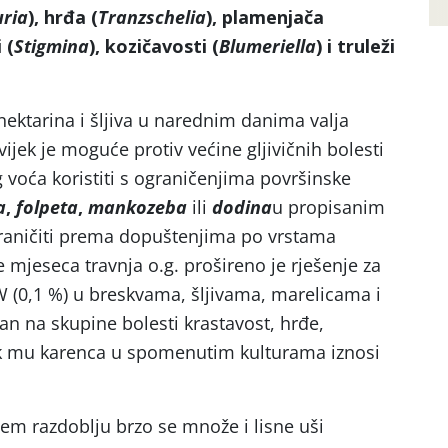
uria
), hrđa (
Tranzschelia
), plamenjača
 (
Stigmina
), kozičavosti (
Blumeriella
) i truleži
ektarina i šljiva u narednim danima valja
uvijek je moguće protiv većine gljivičnih bolesti
 voća koristiti s ograničenjima površinske
a
,
folpeta
,
mankozeba
ili
dodina
u propisanim
raničiti prema dopuštenjima po vrstama
 mjeseca travnja o.g. prošireno je rješenje za
 (0,1 %) u breskvama, šljivama, marelicama i
ran na skupine bolesti krastavost, hrđe,
dok mu karenca u spomenutim kulturama iznosi
em razdoblju brzo se množe i lisne uši