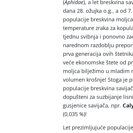
(
Aphidae
), a let breskvina sav
dana 28. ožujka o.g., a od 7.
populacije breskvina moljca
temperature zraka za kopulac
tjednu svibnja i ponovno za
narednom razdoblju preporu
prva generacija ovih štetnik
veće ekonomske štete od pre
moljca bilježimo u mladim n
volumen krošnje! Stoga je pr
populacije breskvina savijač
dopušteni za suzbijanje lisn
gusjenice savijača, npr.
Cal
(0,035 %)!
Let prezimljujuće populacije 