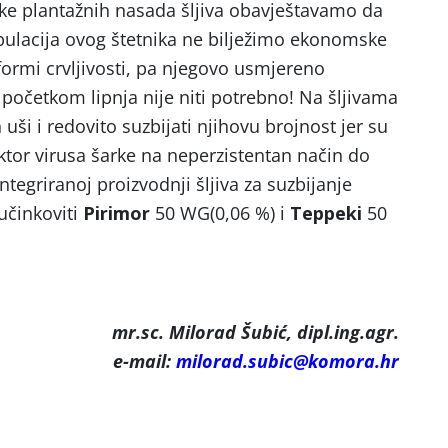
snike plantažnih nasada šljiva obavještavamo da
opulacija ovog štetnika ne bilježimo ekonomske
formi crvljivosti, pa njegovo usmjereno
i početkom lipnja nije niti potrebno! Na šljivama
h uši i redovito suzbijati njihovu brojnost jer su
ektor virusa šarke na neperzistentan način do
ntegriranoj proizvodnji šljiva za suzbijanje
 učinkoviti
Pirimor
50 WG(0,06 %) i
Teppeki
50
mr.sc. Milorad Šubić, dipl.ing.agr.
e-mail:
milorad.subic@komora.hr