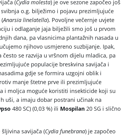
ijača (
Cydia molesta
) je ove sezone započeo još
 svibnja o.g. bilježimo i pojavu prezimljujuće
 (
Anarsia linelatella
). Povoljne večernje uvjete
iju i odlaganje jaja bilježili smo još u prvom
dnjih dana, pa vlasnicima plantažnih nasada u
čujemo njihovo usmjereno suzbijanje. Ipak,
a često se razvija u vršnom dijelu mladica, pa
zimljujuće populacije breskvina savijača i
asadima gdje se formira uzgojni oblik i
otiv manje štetne prve ili prezimljujuće
a i moljca moguće koristiti insekticide koji su
ih uši, a imaju dobar postrani učinak na
ypso
480 SC) (0,03 %) ili
Mospilan
20 SG i slično
šljivina savijača (
Cydia funebrana
) je započeo