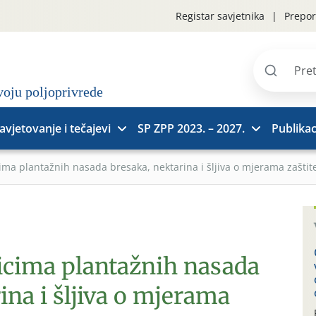
Registar savjetnika
Prepor
Pretraži
stranice
avjetovanje i tečajevi
SP ZPP 2023. – 2027.
Publikac
cima plantažnih nasada bresaka, nektarina i šljiva o mjerama zašti
nicima plantažnih nasada
ina i šljiva o mjerama