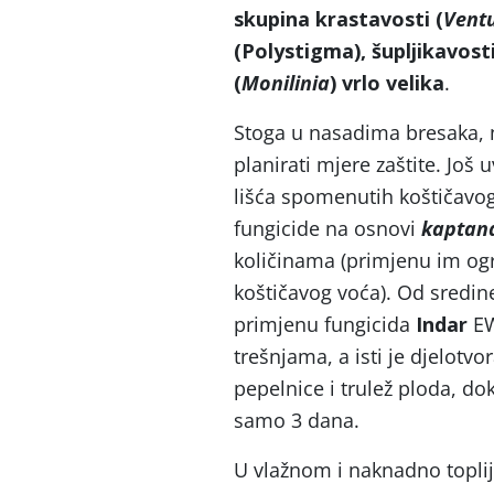
skupina krastavosti (
Vent
(Polystigma), šupljikavosti
(
Monilinia
) vrlo velika
.
Stoga u nasadima bresaka, n
planirati mjere zaštite. Još 
lišća spomenutih koštičavog
fungicide na osnovi
kaptan
količinama (primjenu im og
koštičavog voća). Od sredine
primjenu fungicida
Indar
EW
trešnjama, a isti je djelotvo
pepelnice i trulež ploda, 
samo 3 dana.
U vlažnom i naknadno toplij