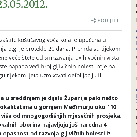
23.05.2012.
PODIJELI
aštite koštičavog voća koja je upućena u
ja o.g. je proteklo 20 dana. Premda su tijekom
ene veće štete od smrzavanja ovih voćnih vrsta
iste napada veći broj gljivičnih bolesti koje na
ijekom ljeta uzrokovati defolijaciju ili
 u središnjem je dijelu Županije palo nešto
 lokalitetima u gornjem Međimurju oko 110
 više od mnogogodišnjih mjesečnih prosjeka.
alnih oborina najavljuju još naredna 4
 opasnost od razvoja gljivičnih bolesti iz