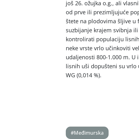
još 26. ožujka o.g., ali vla
od prve ili prezimljujuće p
štete na plodovima šljive u 
suzbijanje krajem svibnja il
kontrolirati populaciju lisni
neke vrste vrlo učinkoviti v
udaljenosti 800-1.000 m. U i
lisnih uši dopušteni su vrlo
WG (0,014 %).
#Međimurska