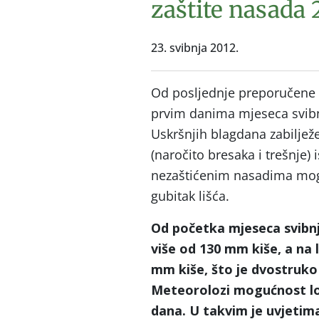
zaštite nasada 
23. svibnja 2012.
Od posljednje preporučene z
prvim danima mjeseca svibn
Uskršnjih blagdana zabiljež
(naročito bresaka i trešnje) 
nezaštićenim nasadima mogu t
gubitak lišća.
Od početka mjeseca svibnja
više od 130 mm kiše, a na
mm kiše, što je dvostruko
Meteorolozi mogućnost lok
dana. U takvim je uvjetima