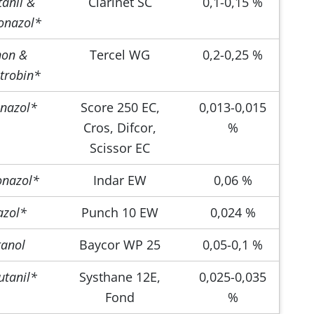
tanil &
Clarinet SC
0,1-0,15 %
konazol*
non &
Tercel WG
0,2-0,25 %
strobin*
onazol*
Score 250 EC,
0,013-0,015
Cros, Difcor,
%
Scissor EC
onazol*
Indar EW
0,06 %
lazol*
Punch 10 EW
0,024 %
tanol
Baycor WP 25
0,05-0,1 %
utanil*
Systhane 12E,
0,025-0,035
Fond
%