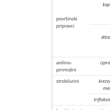
kap
površinski
pripravci
diti
anilino-
cipro
pirimidini
strobilurini
krezo
met
trifloks