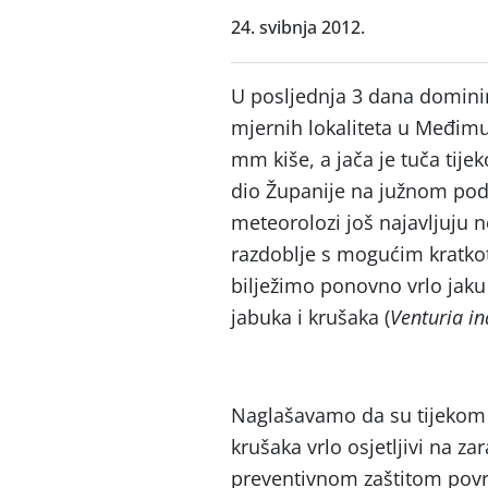
24. svibnja 2012.
U posljednja 3 dana dominir
mjernih lokaliteta u Međimu
mm kiše, a jača je tuča tij
dio Županije na južnom pod
meteorolozi još najavljuju n
razdoblje s mogućim kratko
bilježimo ponovno vrlo jak
jabuka i krušaka (
Venturia in
Naglašavamo da su tijekom 
krušaka vrlo osjetljivi na za
preventivnom zaštitom površ