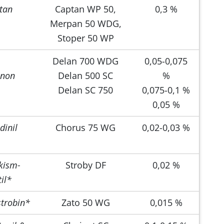
tan
Captan WP 50,
0,3 %
Merpan 50 WDG,
Stoper 50 WP
Delan 700 WDG
0,05-0,075
anon
Delan 500 SC
%
Delan SC 750
0,075-0,1 %
0,05 %
dinil
Chorus 75 WG
0,02-0,03 %
kism-
Stroby DF
0,02 %
il*
istrobin*
Zato 50 WG
0,015 %