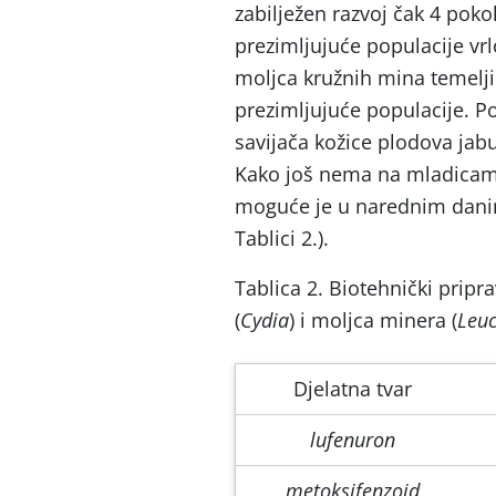
zabilježen razvoj čak 4 pokol
prezimljujuće populacije vr
moljca kružnih mina temelji
prezimljujuće populacije. P
savijača kožice plodova jabu
Kako još nema na mladicama 
moguće je u narednim danima
Tablici 2.).
Tablica 2. Biotehnički pripra
(
Cydia
) i moljca minera (
Leu
Djelatna tvar
lufenuron
metoksifenzoid