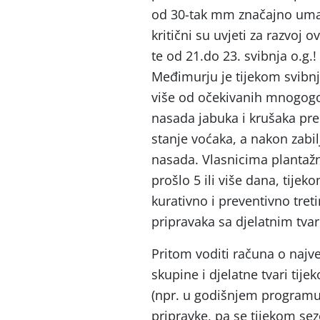
od 30-tak mm značajno uman
kritični su uvjeti za razvoj o
te od 21.do 23. svibnja o.g
Međimurju je tijekom svibnj
više od očekivanih mnogogod
nasada jabuka i krušaka pr
stanje voćaka, a nakon zabil
nasada. Vlasnicima plantažn
prošlo 5 ili više dana, tij
kurativno i preventivno tre
pripravaka sa djelatnim tvar
Pritom voditi računa o najv
skupine i djelatne tvari ti
(npr. u godišnjem programu 
pripravke, pa se tijekom sez