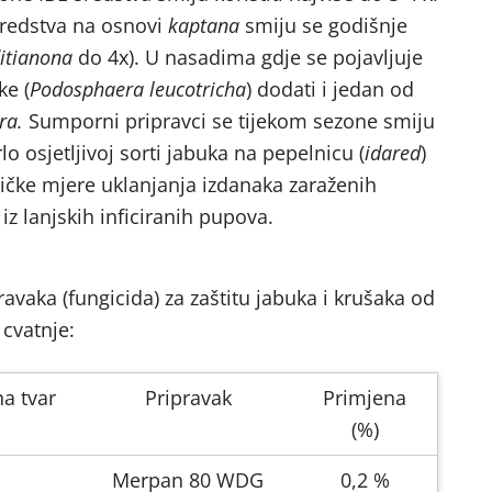
sredstva na osnovi
kaptana
smiju se godišnje
itianona
do 4x). U nasadima gdje se pojavljuje
ke (
Podosphaera leucotricha
) dodati i jedan od
ra.
Sumporni pripravci se tijekom sezone smiju
rlo osjetljivoj sorti jabuka na pepelnicu (
idared
)
ičke mjere uklanjanja izdanaka zaraženih
iz lanjskih inficiranih pupova.
ravaka (fungicida) za zaštitu jabuka i krušaka od
 cvatnje:
na tvar
Pripravak
Primjena
(%)
Merpan 80 WDG
0,2 %