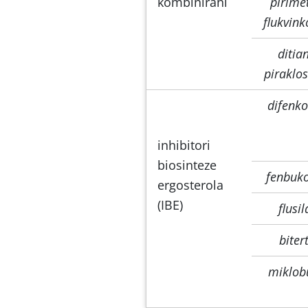
kombinirani
pirime
flukvin
ditia
piraklo
difenk
inhibitori
biosinteze
fenbuk
ergosterola
(IBE)
f
lusi
biter
miklob