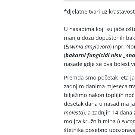
*djelatne tvari uz krastavost
U nasadima koji su jače ošt
manju dozu dopuštenih bakar
(
Erwinia amylovora
) (npr. No
(
bakarni fungicidi nisu „sno
nasade gdje se ova bolest ve
Premda smo početak leta ja
zadnjim danima mjeseca travn
bilježimo nakon toplijih noć
desetak dana u nasadima jabu
molesta
), a zadnjih 14 dana 
moljca kružnih mina (
Leucop
štetnika posebno upozoravam