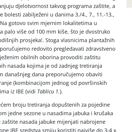
juju djelotvornost takvog programa zaštite, a
ve bolesti zabilježeni u danima 3./4., 7., 11.-13.,
.! Na gotovo svim mjernim lokalitetima u
a palo više od 100 mm kiše, što je dvostruko
išnjih prosjeka!. Stoga vlasnicima plantažnih
eporučujemo redovito pregledavati zdravstveno
ježenim obilnih oborina provoditi zaštitu
ih nasada kojima je od zadnjeg tretiranja
ekom današnjeg dana preporučujemo obaviti
tiranje (kombinacijom jednog od površinskih
ima iz IBE (vidi
Tablicu 1.
).
ećem broju tretiranja dopuštenih za pojedine
jekom jedne sezone u nasadima jabuka i krušaka
zaštite nasada jabuke mijenjati nabrojene
one IBE sredstva smiju koristiti najviše do 3-4 x.