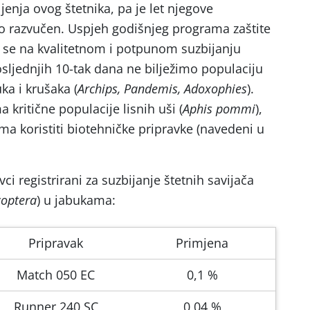
jenja ovog štetnika, pa je let njegove
lo razvučen. Uspjeh godišnjeg programa zaštite
 se na kvalitetnom i potpunom suzbijanju
osljednjih 10-tak dana ne bilježimo populaciju
ka i krušaka (
Archips, Pandemis, Adoxophies
).
kritične populacije lisnih uši (
Aphis pommi
),
 koristiti biotehničke pripravke (navedeni u
vci registrirani za suzbijanje štetnih savijača
coptera
) u jabukama:
Pripravak
Primjena
Match 050 EC
0,1 %
Runner 240 SC
0,04 %