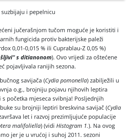
 suzbijaju i pepelnicu
ećeni jučerašnjom tučom moguće je koristiti i
nih fungicida protiv bakterijske paleži
rdox 0,01-0,015 % ili Cuprablau-Z 0,05 %)
šljivi“ s ditianonom
). Ovo vrijedi za oštećene
ć pojavljivala ranijih sezona.
bučnog savijača (
Cydia pomonella
) zabilježili u
ja o.g., brojniju pojavu njihovih leptira
i s početka mjeseca svibnja! Posljednjih
ke su brojniji leptiri breskvina savijač (
Cydia
završava let i razvoj prezimljujuće populacije
tera malifoliella
) (vidi
Histogram 1.
). Na ovog
o jer je u vrućoj i suhoj 2011. sezoni