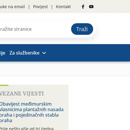
uke na email
Povijest
Kontakt
Traži
ije
Za službenike
VEZANE VIJESTI
Obavijest međimurskim
vlasnicima plantažnih nasada
oraha i pojedinačnih stabla
oraha
Prije nešto više od tri tjedna