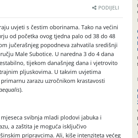
PODIJELI
aju uvjeti s čestim oborinama. Tako na većini
rju od početka ovog tjedna palo od 38 do 48
ekom jučerašnjeg popodneva zahvatila središnji
ručju Male Subotice. U naredna 3 do 4 dana
estabilno, tijekom današnjeg dana i vjetrovito
trajnim pljuskovima. U takvim uvjetima
u primarnu zarazu uzročnikom krastavosti
aequalis
).
mjeseca svibnja mladi plodovi jabuka i
razu, a zaštita je moguća isključivo
inskim pripravcima. Ali, kiše intenziteta većeg