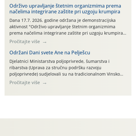
prihvaća. Korisnicima je osiguran besplatni povrat
Održivo upravljanje štetnim organizmima prema
načelima integrirane zaštite pri uzgoju krumpira
prazne ambalaže isključivo ovih tvrtki: AGROCHEM-MAKS,
AGRONOM, ALBAUGH TKI* (PINUS […]
Dana 17.7. 2026. godine održana je demonstracijska
aktivnost "Održivo upravljanje štetnim organizmima
prema načelima integrirane zaštite pri uzgoju krumpira"
na pokusnom polju "Poredje", kraj naselja Belica (ARKOD
Pročitajte više
parcela ID 2445031) (središnji dio Međimurske županije).
Održani Dani svete Ane na Pelješcu
Djelatnici Ministarstva poljoprivrede, šumarstva i
ribarstva (Uprava za stručnu podršku razvoju
poljoprivrede) sudjelovali su na tradicionalnom Vinskom
forumu, održanom 24.07.2026. godine u Domu vinarske
Pročitajte više
tradicije u Putnikovićima na poluotoku Pelješcu, u
organizaciji PZ Putniković, Zadružni savez Dalmacije,
Udruga Dalmika i općina Ston. Manifestacija, koja se već
sedmu godinu zaredom održava u sklopu proslave Dana
svete […]