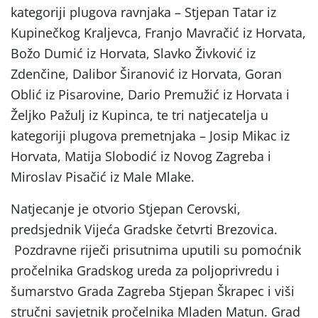
kategoriji plugova ravnjaka – Stjepan Tatar iz
Kupinečkog Kraljevca, Franjo Mavračić iz Horvata,
Božo Dumić iz Horvata, Slavko Živković iz
Zdenčine, Dalibor Širanović iz Horvata, Goran
Oblić iz Pisarovine, Dario Premužić iz Horvata i
Željko Pažulj iz Kupinca, te tri natjecatelja u
kategoriji plugova premetnjaka – Josip Mikac iz
Horvata, Matija Slobodić iz Novog Zagreba i
Miroslav Pisačić iz Male Mlake.
Natjecanje je otvorio Stjepan Cerovski,
predsjednik Vijeća Gradske četvrti Brezovica.
Pozdravne riječi prisutnima uputili su pomoćnik
pročelnika Gradskog ureda za poljoprivredu i
šumarstvo Grada Zagreba Stjepan Škrapec i viši
stručni savjetnik pročelnika Mladen Matun. Grad