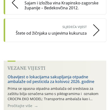
Sajam i izložba vina Krapinsko-zagorske
županije – Bedekovčina 2012.
SLJEDEĆA VIJEST
Štete od žičnjaka u usjevima kukuruza
VEZANE VIJESTI
Obavijest o lokacijama sakupljanja otpadne
ambalaže od pesticida za kolovoz 2026. godine
Prima se opasna otpadna ambalaža od sredstava za
zaštitu bilja označena samo s piktogramima i oznakom
CROCPA EKO MODEL: Transportna ambalaža kao i
ambalaža drugih proizvoda koji nisu sredstva za zaštitu
Pročitajte više
bilja (npr. ambalaža od mineralnih gnojiva,) se ne