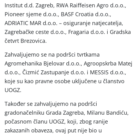
Institut d.d. Zagreb, RWA Raiffeisen Agro d.o.o.,
Pioneer sjeme d.o.o., BASF Croatia d.o.o.,
ADRIATIC MAR d.o.o. – osiguranje natjecatelja,
Zagrebačke ceste d.o.o., Fragaria d.o.o. i Gradska
četvrt Brezovica.
Zahvaljujemo se na podršci tvrtkama
Agromehanika Bjelovar d.o.o., Agroopskrba Matej
d.o.o., Čizmić Zastupanje d.o.o. i MESSIS d.o.o.,
koje su kao pravne osobe uključene u članstvo
UOGZ.
Također se zahvaljujemo na podršci
gradonačelniku Grada Zagreba, Milanu Bandiću,
počasnom članu UOGZ, koji, zbog ranije
zakazanih obaveza, ovaj put nije bio u