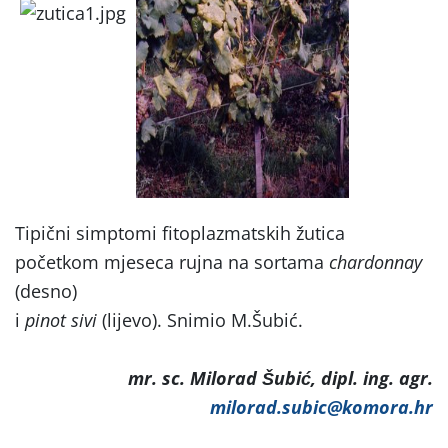
Tipični simptomi fitoplazmatskih žutica
početkom mjeseca rujna na sortama
chardonnay
(desno)
i
pinot sivi
(lijevo). Snimio M.Šubić.
mr. sc. Milorad Šubić, dipl. ing. agr.
milorad.subic@komora.hr