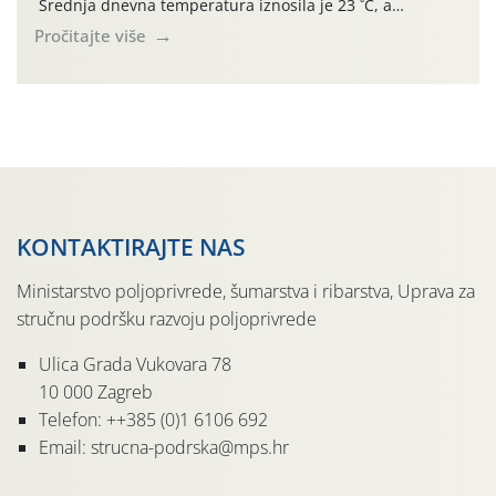
Srednja dnevna temperatura iznosila je 23 ˚C, a
maksimalne su posljednjih dana dosezale do 35 ˚C.
Pročitajte više
Simptome plamenjače vinove loze (Plasmoparas
viticola) vidljivi su na zapercima i vršnom mladom lišću.
Kako bi i dalje održali zdravu lisnu masu u zaštiti je
moguće […]
KONTAKTIRAJTE NAS
Ministarstvo poljoprivrede, šumarstva i ribarstva, Uprava za
stručnu podršku razvoju poljoprivrede
Ulica Grada Vukovara 78
10 000 Zagreb
Telefon: ++385 (0)1 6106 692
Email: strucna-podrska@mps.hr