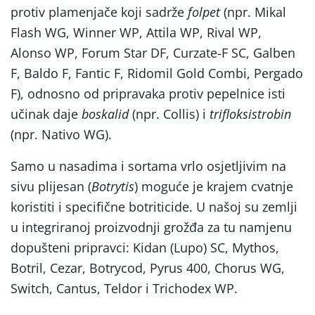
protiv plamenjače koji sadrže
folpet
(npr. Mikal
Flash WG, Winner WP, Attila WP, Rival WP,
Alonso WP, Forum Star DF, Curzate-F SC, Galben
F, Baldo F, Fantic F, Ridomil Gold Combi, Pergado
F), odnosno od pripravaka protiv pepelnice isti
učinak daje
boskalid
(npr. Collis) i
trifloksistrobin
(npr. Nativo WG).
Samo u nasadima i sortama vrlo osjetljivim na
sivu plijesan (
Botrytis
) moguće je krajem cvatnje
koristiti i specifične botriticide. U našoj su zemlji
u integriranoj proizvodnji grožđa za tu namjenu
dopušteni pripravci: Kidan (Lupo) SC, Mythos,
Botril, Cezar, Botrycod, Pyrus 400, Chorus WG,
Switch, Cantus, Teldor i Trichodex WP.