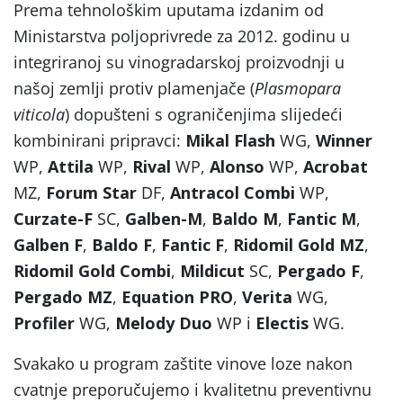
Prema tehnološkim uputama izdanim od
Ministarstva poljoprivrede za 2012. godinu u
integriranoj su vinogradarskoj proizvodnji u
našoj zemlji protiv plamenjače (
Plasmopara
viticola
) dopušteni s ograničenjima slijedeći
kombinirani pripravci:
Mikal Flash
WG,
Winner
WP,
Attila
WP,
Rival
WP,
Alonso
WP,
Acrobat
MZ,
Forum Star
DF,
Antracol Combi
WP,
Curzate-F
SC,
Galben-M
,
Baldo M
,
Fantic M
,
Galben F
,
Baldo F
,
Fantic F
,
Ridomil Gold MZ
,
Ridomil Gold Combi
,
Mildicut
SC,
Pergado F
,
Pergado MZ
,
Equation PRO
,
Verita
WG,
Profiler
WG,
Melody Duo
WP i
Electis
WG.
Svakako u program zaštite vinove loze nakon
cvatnje preporučujemo i kvalitetnu preventivnu