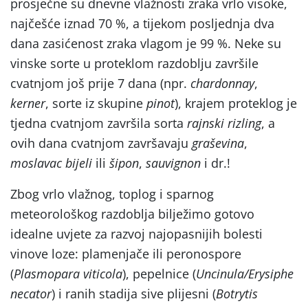
prosječne su dnevne vlažnosti zraka vrlo visoke,
najčešće iznad 70 %, a tijekom posljednja dva
dana zasićenost zraka vlagom je 99 %. Neke su
vinske sorte u proteklom razdoblju završile
cvatnjom još prije 7 dana (npr.
chardonnay
,
kerner
, sorte iz skupine
pinot
), krajem proteklog je
tjedna cvatnjom završila sorta
rajnski rizling
, a
ovih dana cvatnjom završavaju
graševina
,
moslavac bijeli
ili
šipon
,
sauvignon
i dr.!
Zbog vrlo vlažnog, toplog i sparnog
meteorološkog razdoblja bilježimo gotovo
idealne uvjete za razvoj najopasnijih bolesti
vinove loze: plamenjače ili peronospore
(
Plasmopara viticola
), pepelnice (
Uncinula/Erysiphe
necator
) i ranih stadija sive plijesni (
Botrytis