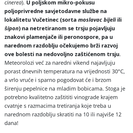
cinerea
).
U poljskom mikro-pokusu
poljoprivredne savjetodavne službe na
lokalitetu Vučetinec (sorta
moslavac bijeli
ili
šipon
) na netretiranom se trsju pojavljuju
znakovi plamenjače ili peronospore, pa u
narednom razdoblju očekujemo brži razvoj
ove bolesti na nedovoljno zaštićenom trsju
.
Meteorolozi već za naredni vikend najavljuju
porast dnevnih temperatura na vrijednosti 30°C,
a vrlo vruće i sparno pogodovat će i brzom
širenju pepelnice na mladim bobicama. Stoga je
potrebno kvalitetno zaštititi vinograde krajem
cvatnje s razmacima tretiranja koje treba u
narednom razdoblju skratiti na 10 ili najviše 12
dana!