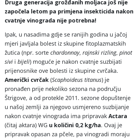
Druga generacija grožđanih moljaca još nije
započela letom pa primjena insekticida nakon
cvatnje vinograda nije potrebna!
Ipak, u nasadima gdje se ranijih godina u jačoj
mjeri javljala bolest iz skupine fitoplazmatskih
žutica (npr. sorte
chardonnay
,
rajnski rizling
,
pinot
sivi
i
bijeli
) moguće je nakon cvatnje suzbijati
prijenosnike ove bolesti iz skupine cvrčaka.
Američki cvrčak
(
Scaphoideus titanus
) je
pronađen prije nekoliko sezona na području
Štrigove, a od protekle 2011. sezone dopuštenje
u našoj zemlji za njegovo usmjereno suzbijanje
nakon cvatnje vinograda ima pripravak
Actara
(čitaj aktara) WG
u količini 0,2 kg/ha
. Ovaj je
pripravak opasan za pčele, pa vinogradi moraju