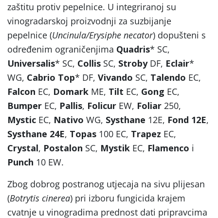
zaštitu protiv pepelnice. U integriranoj su
vinogradarskoj proizvodnji za suzbijanje
pepelnice (
Uncinula/Erysiphe necator
) dopušteni s
određenim ograničenjima
Quadris
* SC,
Universalis
* SC,
Collis
SC,
Stroby
DF,
Eclair
*
WG,
Cabrio Top
* DF,
Vivando
SC,
Talendo
EC,
Falcon
EC,
Domark
ME,
Tilt
EC,
Gong
EC,
Bumper
EC,
Pallis
,
Folicur
EW,
Foliar
250,
Mystic
EC,
Nativo
WG,
Systhane
12E,
Fond
12E
,
Systhane 24E
,
Topas
100 EC,
Trapez
EC,
Crystal
,
Postalon
SC,
Mystik
EC,
Flamenco
i
Punch
10 EW.
Zbog dobrog postranog utjecaja na sivu plijesan
(
Botrytis cinerea
) pri izboru fungicida krajem
cvatnje u vinogradima prednost dati pripravcima