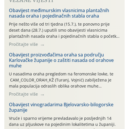
VEZANE VIJESTI
Obavijest međimurskim vlasnicima plantažnih
nasada oraha i pojedinačnih stabla oraha
Prije nešto više od tri tjedna (15.7.), te ponovno prije
deset dana (28.7.) uputili smo obavijesti vlasnicima
plantažnih nasada oraha i pojedinačnih stabla o početku
leta i ovogodišnjoj potrebi usmjerenog suzbijanja
Pročitajte više
orahove muhe (Rhagoletis completa)! Već dvanaest dana
traje drugi ovogodišnji “toplinski udar”, koji naročito
Obavijest proizvođačima oraha sa području
Karlovačke županije o zaštiti nasada od orahove
izražen zadnja šest dana (31.7.-05.8.), jer najviše
muhe
temperature zraka svakodnevno […]
U nasadima oraha pregledom na feromonske lovke, te
CAM_COLOR_ORAH_KŽ (Turanj, Vojnić) zabilježena je
mala populacija odraslih oblika orahove muhe
(Rhagoletis completa). Niska brojnost može se objasniti
Pročitajte više
činjenicom da je riječ o mladim nasadima s vrlo malim
urodom, što je povezano i s manjim brojem prezimjelih
Obavijest vinogradarima Bjelovarsko-bilogorske
županije
jedinki. U starijim nasadima, na žutim ljepljivim Rebell
pločama s […]
Vruće i sparno vrijeme prevladavalo je posljednjih 14
dana uz pljuskove na pojedinim lokalitetima u županiji.