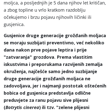
moljca, a posljednjih je 5 dana njihov let kritičan,
a zbog topline u vrlo kratkom razdoblju
očekujemo i brzu pojavu njihovih ličinki ili
gusjenica.
Gusjenice druge generacije grožđanih moljaca
se moraju suzbijati preventivno, već nekoliko
dana nakon prve pojave leptira i prije
"zatvaranja" grozdova
.
Prema vlastitim
iskustvima i preporukama razvijenih zemalja
okruženja, najčešće samo jedno suzbijanje
druge generacije grožđanih moljaca ne
zadovoljava, jer i najmanji postotak oštećenih
bobica od gusjenica predstavlja odlične
preduvjete za ranu pojavu sive plijesni
(
Botrytis cinerea
) ili tzv. "zelene plijesni