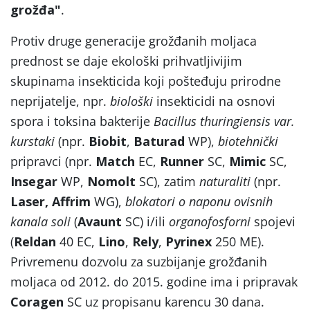
grožđa"
.
Protiv druge generacije grožđanih moljaca
prednost se daje ekološki prihvatljivijim
skupinama insekticida koji pošteđuju prirodne
neprijatelje, npr.
biološki
insekticidi na osnovi
spora i toksina bakterije
Bacillus thuringiensis var.
kurstaki
(npr.
Biobit
,
Baturad
WP),
biotehnički
pripravci (npr.
Match
EC,
Runner
SC,
Mimic
SC,
Insegar
WP,
Nomolt
SC), zatim
naturaliti
(npr.
Laser, Affrim
WG),
blokatori o naponu ovisnih
kanala soli
(
Avaunt
SC) i/ili
organofosforni
spojevi
(
Reldan
40 EC,
Lino
,
Rely
,
Pyrinex
250 ME).
Privremenu dozvolu za suzbijanje grožđanih
moljaca od 2012. do 2015. godine ima i pripravak
Coragen
SC uz propisanu karencu 30 dana.