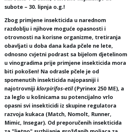
subote – 30. lipnja o.g.!
Zbog primjene insekticida u narednom
razdoblju i njihove moguće opasnosti i
otrovnosti na korisne organizme, tretiranja
obavljati u doba dana kada pčele ne lete,
odnosno cvjetni podrast sa bijelom djetelinom
u vinogradima prije primjene insekticida mora
biti pokošen! Na odrasle pčele je od
spomenutih insekticida najopasniji i
najotrovniji
klorpirifos-etil
(Pyrinex 250 ME), a
za leglo u košnicama su potencijalno vrlo
opasni svi insekticidi iz skupine regulatora
razvoja kukaca (Match, Nomolt, Runner,
Mimic, Insegar). Od preporučenih insekticida
za "ljetno" suzbijanje grožđanih moljaca za