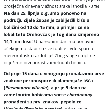
prosječna dnevna vlažnost zraka iznosila 70 %!
Na dan 25. lipnja o.g. smo ponovno na
području cijele Županije zabilježili kišu u
količini od 10 do 15 mm, a primjerice na
lokalitetu Orehovčak je tog dana izmjereno
14,1 mm kiše
! U narednim danima ponovno
očekujemo stabilno sve toplije i vrlo sparno
meteorološko razdoblje! Zbog vlage i topline
bilježimo brzi porast zametnutih bobica.
Od prije 15 dana u vinogorju pronalazimo prve
znakove peronospore ili plamenjače lišća
(
Plasmopara viticola
), a prije 9 dana na
zametnutim bobicama sorte
chardonnay
pronađeni su prvi znakovi pepelnice
(
Uncinula/Erysiphe necator
)
. Vrlo visoke