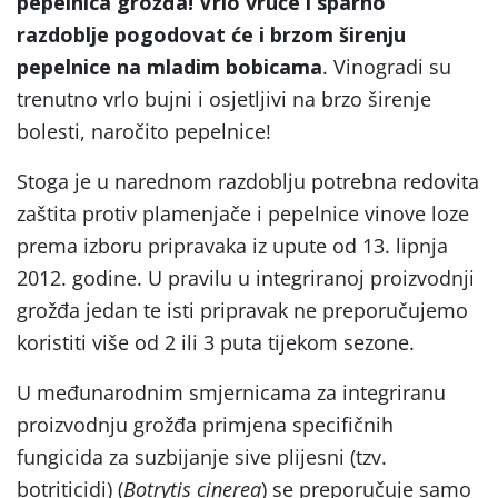
pepelnica grožđa!
Vrlo vruće i sparno
razdoblje pogodovat će i brzom širenju
pepelnice na mladim bobicama
. Vinogradi su
trenutno vrlo bujni i osjetljivi na brzo širenje
bolesti, naročito pepelnice!
Stoga je u narednom razdoblju potrebna redovita
zaštita protiv plamenjače i pepelnice vinove loze
prema izboru pripravaka iz upute od 13. lipnja
2012. godine. U pravilu u integriranoj proizvodnji
grožđa jedan te isti pripravak ne preporučujemo
koristiti više od 2 ili 3 puta tijekom sezone.
U međunarodnim smjernicama za integriranu
proizvodnju grožđa primjena specifičnih
fungicida za suzbijanje sive plijesni (tzv.
botriticidi) (
Botrytis cinerea
) se preporučuje samo