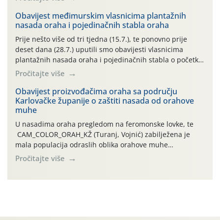
uzročnika bolesti, štetnika i fito-fagnih grinja (23.7., 14.7.,
06.7.)! Na početku ovog mjeseca je zabilježeno je
Obavijest međimurskim vlasnicima plantažnih
nasada oraha i pojedinačnih stabla oraha
povijesno i ekstremno vruće meteorološko razdoblje, uz
najviše temperature […]
Prije nešto više od tri tjedna (15.7.), te ponovno prije
deset dana (28.7.) uputili smo obavijesti vlasnicima
plantažnih nasada oraha i pojedinačnih stabla o početku
leta i ovogodišnjoj potrebi usmjerenog suzbijanja
Pročitajte više
orahove muhe (Rhagoletis completa)! Već dvanaest dana
traje drugi ovogodišnji “toplinski udar”, koji naročito
Obavijest proizvođačima oraha sa području
Karlovačke županije o zaštiti nasada od orahove
izražen zadnja šest dana (31.7.-05.8.), jer najviše
muhe
temperature zraka svakodnevno […]
U nasadima oraha pregledom na feromonske lovke, te
CAM_COLOR_ORAH_KŽ (Turanj, Vojnić) zabilježena je
mala populacija odraslih oblika orahove muhe
(Rhagoletis completa). Niska brojnost može se objasniti
Pročitajte više
činjenicom da je riječ o mladim nasadima s vrlo malim
urodom, što je povezano i s manjim brojem prezimjelih
jedinki. U starijim nasadima, na žutim ljepljivim Rebell
pločama s […]