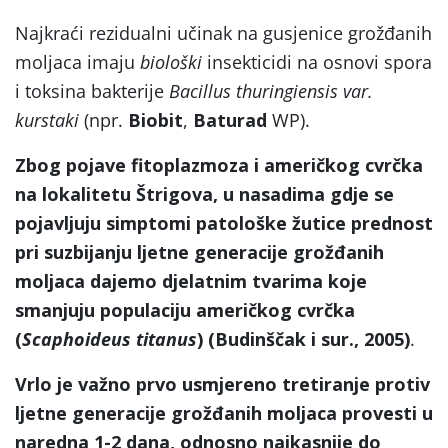
Najkraći rezidualni učinak na gusjenice grožđanih
moljaca imaju
biološki
insekticidi na osnovi spora
i toksina bakterije
Bacillus thuringiensis var.
kurstaki
(npr.
Biobit
,
Baturad
WP).
Zbog pojave fitoplazmoza i američkog cvrčka
na lokalitetu Štrigova, u nasadima gdje se
pojavljuju simptomi patološke žutice prednost
pri suzbijanju ljetne generacije grožđanih
moljaca dajemo djelatnim tvarima koje
smanjuju populaciju američkog cvrčka
(
Scaphoideus titanus
) (Budinščak i sur., 2005)
.
Vrlo je važno prvo usmjereno tretiranje protiv
ljetne generacije grožđanih moljaca provesti u
naredna 1-2 dana, odnosno najkasnije do