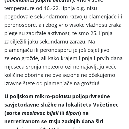
temperature od 16.-22. lipnja o.g. nisu
pogodovale sekundarnom razvoju plamenjače ili
peronospore, ali zbog vrlo visoke vlažnosti zraka
pjege su zadržale aktivnost, te smo 25. lipnja
zabilježili jaku sekundarnu zarazu. Na
plamenjaču ili peronosporu je još osjetljivo
zeleno grožđe, ali kako krajem lipnja i prvih dana
mjeseca srpnja meteorolozi ne najavljuju veće
količine oborina ne ove sezone ne očekujemo
izravne štete od plamenjače na grožđu!
U poljskom mikro-pokusu poljoprivredne
savjetodavne službe na lokalitetu Vučetinec
(sorta
moslavac bijeli
ili
šipon
) na
netretiranom se trsju zadnjih dana širi