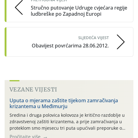
Stručno putovanje Udruge cvjećara regije
ludbreške po Zapadnoj Europi
SLJEDEĆA VIJEST
Obavijest povrćarima 28.06.2012.
VEZANE VIJESTI
Uputa o mjerama zaštite tijekom zamračivanja
krizantema u Međimurju
Sredina i druga polovica kolovoza je kritično razdoblje u
zdravstvenoj zaštiti krizantema, a prije zamračivanja u
proteklom smo mjesecu tri puta upućivali preporuke o
preventivnim mjerama zaštite krizantema od najčešćih
Pročitajte više