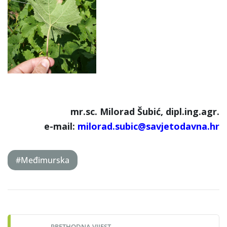
mr.sc. Milorad Šubić, dipl.ing.agr.
e-mail:
milorad.subic@savjetodavna.hr
#Međimurska
Post
navigation
PRETHODNA VIJEST