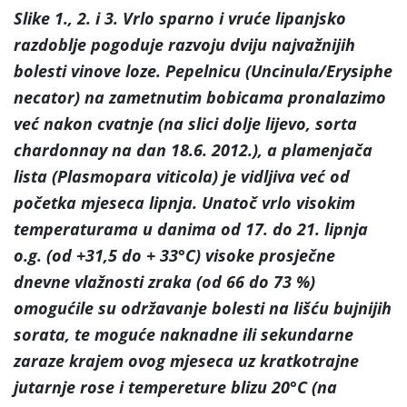
Slike 1., 2. i 3. Vrlo sparno i vruće lipanjsko
razdoblje pogoduje razvoju dviju najvažnijih
bolesti vinove loze. Pepelnicu (Uncinula/Erysiphe
necator) na zametnutim bobicama pronalazimo
već nakon cvatnje (na slici dolje lijevo, sorta
chardonnay na dan 18.6. 2012.), a plamenjača
lista (Plasmopara viticola) je vidljiva već od
početka mjeseca lipnja. Unatoč vrlo visokim
temperaturama u danima od 17. do 21. lipnja
o.g. (od +31,5 do + 33°C) visoke prosječne
dnevne vlažnosti zraka (od 66 do 73 %)
omogućile su održavanje bolesti na lišću bujnijih
sorata, te moguće naknadne ili sekundarne
zaraze krajem ovog mjeseca uz kratkotrajne
jutarnje rose i tempereture blizu 20°C (na