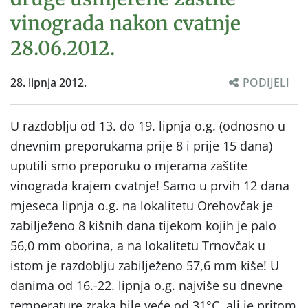
vinograda nakon cvatnje
28.06.2012.
28. lipnja 2012.
PODIJELI
U razdoblju od 13. do 19. lipnja o.g. (odnosno u
dnevnim preporukama prije 8 i prije 15 dana)
uputili smo preporuku o mjerama zaštite
vinograda krajem cvatnje! Samo u prvih 12 dana
mjeseca lipnja o.g. na lokalitetu Orehovčak je
zabilježeno 8 kišnih dana tijekom kojih je palo
56,0 mm oborina, a na lokalitetu Trnovčak u
istom je razdoblju zabilježeno 57,6 mm kiše! U
danima od 16.-22. lipnja o.g. najviše su dnevne
temperature zraka bile veće od 31°C, ali je pritom