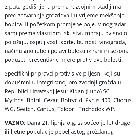
2 puta godišnje, a prema razvojnim stadijima
pred zatvaranje grozdova i u vrijeme mekšanja
bobica ili početkom promjene boje. Vinogradari
sami prema vlastitom iskustvu moraju ovisno o
položaju, osjetljivosti sorte, bujnosti vinograda,
načinu gnojidbe i pojavi bolesti iz ranijih sezona
poduzeti preventivne mjere protiv ove bolesti.
Specifični pripravci protiv sive plijesni koji su
dopušteni u integriranoj proizvodnji grožđa u
Republici Hrvatskoj jesu: Kidan (Lupo) SC,
Mythos, Botril, Cezar, Botrycid, Pyrus 400, Chorus
WG, Switch, Cantus, Teldor i Trichodex WP.
VAŽNO
: Dana 21. lipnja o.g. započeo je let druge
ili ljetne populacije pepeljastog grožđanog