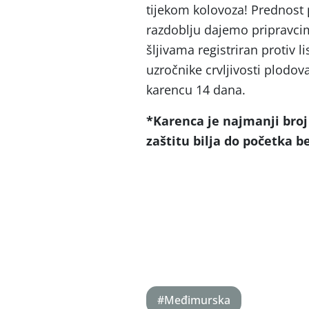
tijekom kolovoza! Prednost 
razdoblju dajemo pripravc
šljivama registriran protiv 
uzročnike crvljivosti plodova
karencu 14 dana.
*Karenca je najmanji broj
zaštitu bilja do početka b
#Međimurska