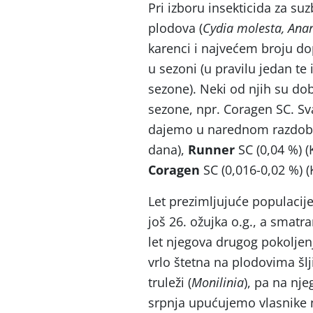
Pri izboru insekticida za suz
plodova (
Cydia molesta, Anar
karenci i najvećem broju do
u sezoni (u pravilu jedan te 
sezone). Neki od njih su do
sezone, npr. Coragen SC. S
dajemo u narednom razdobl
dana),
Runner
SC (0,04 %) 
Coragen
SC (0,016-0,02 %) (
Let prezimljujuće populacije 
još 26. ožujka o.g., a smat
let njegova drugog pokoljen
vrlo štetna na plodovima šlj
truleži (
Monilinia
), pa na nj
srpnja upućujemo vlasnike n