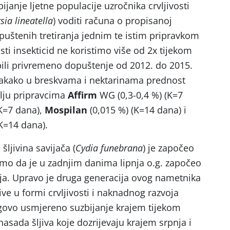
bijanje ljetne populacije uzročnika crvljivosti
sia lineatella
) voditi računa o propisanoj
puštenih tretiranja jednim te istim pripravkom
isti insekticid ne koristimo više od 2x tijekom
bili privremeno dopuštenje od 2012. do 2015.
vakako u breskvama i nektarinama prednost
ju pripravcima
Affirm
WG (0,3-0,4 %) (K=7
(K=7 dana),
Mospilan
(0,015 %) (K=14 dana) i
K=14 dana).
šljivina savijača (
Cydia funebrana
) je započeo
ramo da je u zadnjim danima lipnja o.g. započeo
ja. Upravo je druga generacija ovog nametnika
ive u formi crvljivosti i naknadnog razvoja
egovo usmjereno suzbijanje krajem tijekom
asada šljiva koje dozrijevaju krajem srpnja i