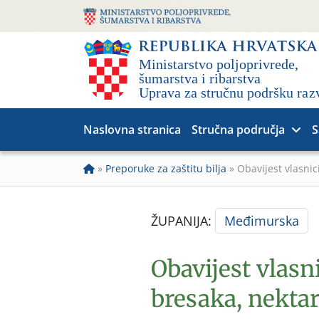
Naslovna stranica
Stručna područja
S
»
Preporuke za zaštitu bilja
»
Obavijest vlasnic
ŽUPANIJA:
Međimurska
Obavijest vlas
bresaka, nektari