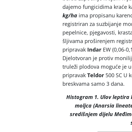
dajemo fungicidima kraće k
kg/ha
ima propisanu karenc
registriran za suzbijanje mon
pepelnice, pjegavosti, krast
šljivama proširenjem registr
pripravak
Indar
EW (0,06-0,
Djelotvoran je protiv monilij
truleži plodova moguće je u
pripravak
Teldor
500 SC U ko
breskvama samo 3 dana.
Histogram 1. Ulov leptira 
moljca (Anarsia lineate
središnjem dijelu Međim