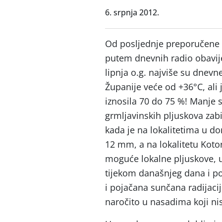
6. srpnja 2012.
Od posljednje preporučene 
putem dnevnih radio obavije
lipnja o.g. najviše su dnev
Županije veće od +36°C, ali
iznosila 70 do 75 %! Manje s
grmljavinskih pljuskova zab
kada je na lokalitetima u d
12 mm, a na lokalitetu Kotor
moguće lokalne pljuskove, uz
tijekom današnjeg dana i p
i pojačana sunčana radijaci
naročito u nasadima koji ni