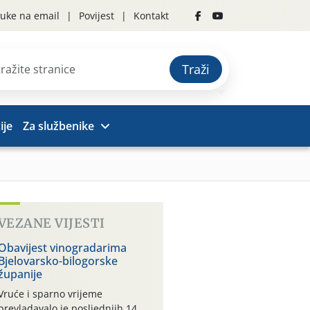
uke na email
Povijest
Kontakt
Traži
ije
Za službenike
VEZANE VIJESTI
Obavijest vinogradarima
Bjelovarsko-bilogorske
županije
Vruće i sparno vrijeme
prevladavalo je posljednjih 14