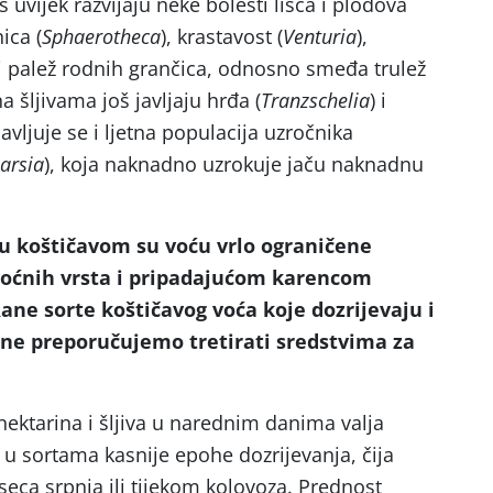
uvijek razvijaju neke bolesti lišća i plodova
ica (
Sphaerotheca
), krastavost (
Venturia
),
 i palež rodnih grančica, odnosno smeđa trulež
na šljivama još javljaju hrđa (
Tranzschelia
) i
javljuje se i ljetna populacija uzročnika
arsia
), koja naknadno uzrokuje jaču naknadnu
e u koštičavom su voću vrlo ograničene
voćnih vrsta i pripadajućom karencom
 Rane sorte koštičavog voća koje dozrijevaju i
ne preporučujemo tretirati sredstvima za
ektarina i šljiva u narednim danima valja
 u sortama kasnije epohe dozrijevanja, čija
eca srpnja ili tijekom kolovoza. Prednost