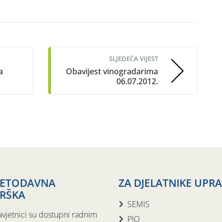
SLJEDEĆA VIJEST
a
Obavijest vinogradarima
06.07.2012.
JETODAVNA
ZA DJELATNIKE UPR
RŠKA
SEMIS
avjetnici su dostupni radnim
PIO