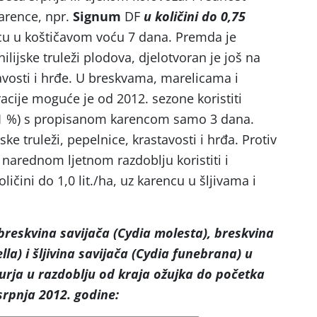
arence, npr.
Signum
DF
u količini do 0,75
u u koštičavom voću 7 dana. Premda je
ilijske truleži plodova, djelotvoran je još na
avosti i hrđe. U breskvama, marelicama i
acije moguće je od 2012. sezone koristiti
1 %) s propisanom karencom samo 3 dana.
ske truleži, pepelnice, krastavosti i hrđa. Protiv
 narednom ljetnom razdoblju koristiti i
ličini do 1,0 lit./ha, uz karencu u šljivama i
breskvina savijača (Cydia molesta), breskvina
lla) i šljivina savijača (Cydia funebrana) u
urja u razdoblju od kraja ožujka do početka
srpnja 2012. godine: