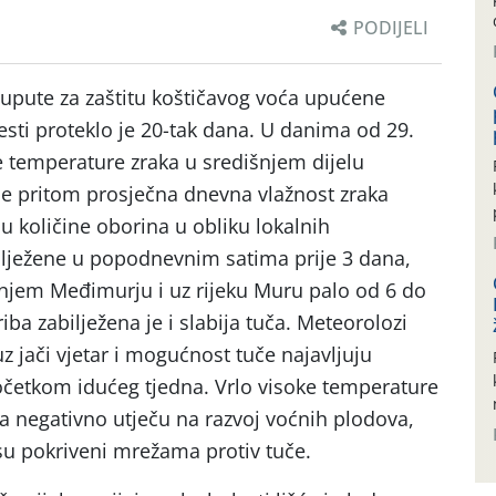
PODIJELI
upute za zaštitu koštičavog voća upućene
sti proteklo je 20-tak dana. U danima od 29.
ne temperature zraka u središnjem dijelu
 je pritom prosječna dnevna vlažnost zraka
u količine oborina u obliku lokalnih
ilježene u popodnevnim satima prije 3 dana,
onjem Međimurju i uz rijeku Muru palo od 6 do
iba zabilježena je i slabija tuča. Meteorolozi
 jači vjetar i mogućnost tuče najavljuju
očetkom idućeg tjedna. Vrlo visoke temperature
ja negativno utječu na razvoj voćnih plodova,
su pokriveni mrežama protiv tuče.