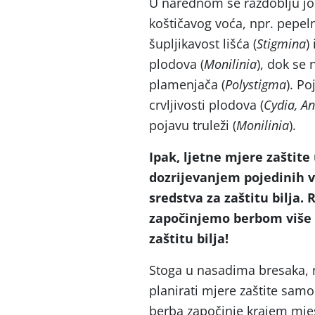
U narednom se razdoblju još 
koštičavog voća, npr. pepeln
šupljikavost lišća (
Stigmina
)
plodova (
Monilinia
), dok se 
plamenjača (
Polystigma
). Po
crvljivosti plodova (
Cydia, An
pojavu truleži (
Monilinia
).
Ipak, ljetne mjere zaštit
dozrijevanjem pojedinih 
sredstva za zaštitu bilja.
započinjemo berbom više 
zaštitu bilja!
Stoga u nasadima bresaka, n
planirati mjere zaštite samo
berba započinje krajem mjes