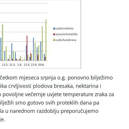
očetkom mjeseca srpnja o.g. ponovno bilježimo
ika crvljivosti plodova bresaka, nektarina i
lo povoljne večernje uvjete temperature zraka za
bilježili smo gotovo svih proteklih dana pa
ada u narednom razdoblju preporučujemo
je.