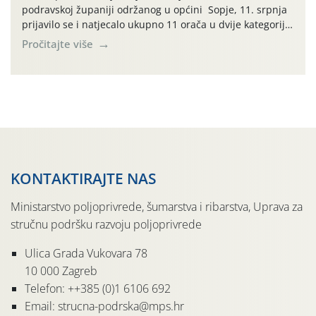
podravskoj županiji održanog u općini Sopje, 11. srpnja
prijavilo se i natjecalo ukupno 11 orača u dvije kategorije:
plugovi premetnjaci sa prijavljena 5 natjecatelja i
Pročitajte više
plugovi ravnjaci sa prijavljena 6 natjecatelja. Radni dio
natjecanja organiziran je od strane Udruge orača
Virovitičko-podravske županije, Ministarstva
poljoprivrede šumarstva i ribarstva […]
KONTAKTIRAJTE NAS
Ministarstvo poljoprivrede, šumarstva i ribarstva, Uprava za
stručnu podršku razvoju poljoprivrede
Ulica Grada Vukovara 78
10 000 Zagreb
Telefon: ++385 (0)1 6106 692
Email: strucna-podrska@mps.hr