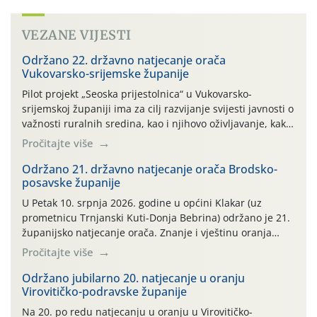
VEZANE VIJESTI
Održano 22. državno natjecanje orača
Vukovarsko-srijemske županije
Pilot projekt „Seoska prijestolnica“ u Vukovarsko-
srijemskoj županiji ima za cilj razvijanje svijesti javnosti o
važnosti ruralnih sredina, kao i njihovo oživljavanje, kako
bi se pokrenule: društvene, gospodarske, kulturne i
Pročitajte više
sportske aktivnosti kojima se može pokazati sva ljepota i
bogatstvo, ali i snaga opstanka u ovom kraju za koji smo
Održano 21. državno natjecanje orača Brodsko-
posavske županije
nerazdvojivo vezani. Ove 2026. godine tu […]
U Petak 10. srpnja 2026. godine u općini Klakar (uz
prometnicu Trnjanski Kuti-Donja Bebrina) održano je 21.
županijsko natjecanje orača. Znanje i vještinu oranja
odmjerili su 3 natjecatelja u kategoriji plugova ravnjaka i
Pročitajte više
7 natjecatelja u kategoriji plugova premetnjaka.
Okupljenima su se obratili Željko Kucjenić voditelj
Održano jubilarno 20. natjecanje u oranju
Virovitičko-podravske županije
područne službe za stručnu podršku Slavonski Brod,
Tomislav Pendić […]
Na 20. po redu natjecanju u oranju u Virovitičko-