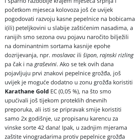
i sparno razdoblje krajem mjeseca srpnja i
početkom mjeseca kolovoza još će uvijek
pogodovati razvoju kasne pepelnice na bobicama
i(ili) peteljkovini u slabije zaštićenim nasadima, a
ranijih smo sezona ovu pojavu naročito bilježili
na dominantnim sortama kasnije epohe
dozrijevanja, npr.
moslavac
ili
šipon
,
rajnski rizling
pa čak i na
graševini
. Ako se tek ovih dana
pojavljuju prvi znakovi pepelnice grožđa, još
uvijek je moguće dodatno u zonu grožđa koristiti
Karathane Gold
EC (0,05 %), na što smo
upućivali još tijekom proteklih dnevnih
preporuka, ali isti se pripravak smije koristiti
samo 2x godišnje, uz propisanu karencu za
vinske sorte 42 dana! Ipak, u zadnjim mjerama
zaštite vinogradarima protiv pepelnice grožđa