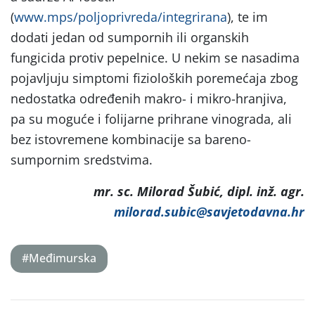
(
www.mps/poljoprivreda/integrirana
), te im
dodati jedan od sumpornih ili organskih
fungicida protiv pepelnice. U nekim se nasadima
pojavljuju simptomi fizioloških poremećaja zbog
nedostatka određenih makro- i mikro-hranjiva,
pa su moguće i folijarne prihrane vinograda, ali
bez istovremene kombinacije sa bareno-
sumpornim sredstvima.
mr. sc. Milorad Šubić, dipl. inž. agr.
milorad.subic@savjetodavna.hr
#Međimurska
Post