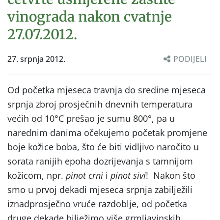
vinograda nakon cvatnje
27.07.2012.
27. srpnja 2012.
PODIJELI
Od početka mjeseca travnja do sredine mjeseca
srpnja zbroj prosječnih dnevnih temperatura
većih od 10°C prešao je sumu 800°, pa u
narednim danima očekujemo početak promjene
boje kožice boba, što će biti vidljivo naročito u
sorata ranijih epoha dozrijevanja s tamnijom
kožicom, npr.
pinot crni
i
pinot sivi
! Nakon što
smo u prvoj dekadi mjeseca srpnja zabilježili
iznadprosječno vruće razdoblje, od početka
druge dekade bilježimo više grmljavinskih