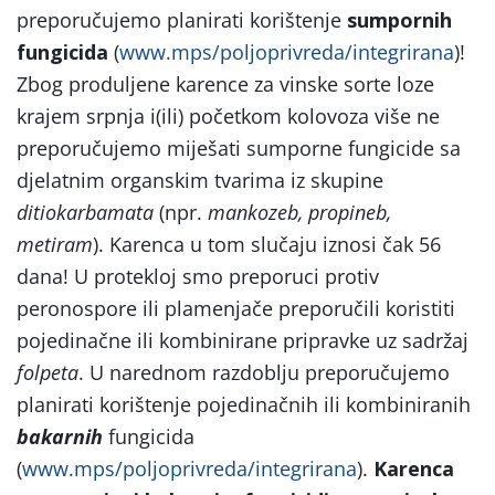
preporučujemo planirati korištenje
sumpornih
fungicida
(
www.mps/poljoprivreda/integrirana
)!
Zbog produljene karence za vinske sorte loze
krajem srpnja i(ili) početkom kolovoza više ne
preporučujemo miješati sumporne fungicide sa
djelatnim organskim tvarima iz skupine
ditiokarbamata
(npr.
mankozeb, propineb,
metiram
). Karenca u tom slučaju iznosi čak 56
dana! U protekloj smo preporuci protiv
peronospore ili plamenjače preporučili koristiti
pojedinačne ili kombinirane pripravke uz sadržaj
folpeta
. U narednom razdoblju preporučujemo
planirati korištenje pojedinačnih ili kombiniranih
bakarnih
fungicida
(
www.mps/poljoprivreda/integrirana
).
Karenca