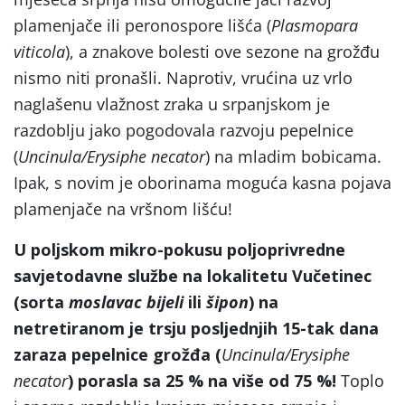
plamenjače ili peronospore lišća (
Plasmopara
viticola
), a znakove bolesti ove sezone na grožđu
nismo niti pronašli. Naprotiv, vrućina uz vrlo
naglašenu vlažnost zraka u srpanjskom je
razdoblju jako pogodovala razvoju pepelnice
(
Uncinula/Erysiphe necator
) na mladim bobicama.
Ipak, s novim je oborinama moguća kasna pojava
plamenjače na vršnom lišću!
U poljskom mikro-pokusu poljoprivredne
savjetodavne službe na lokalitetu Vučetinec
(sorta
moslavac bijeli
ili
šipon
) na
netretiranom je trsju posljednjih 15-tak dana
zaraza pepelnice grožđa (
Uncinula/Erysiphe
necator
) porasla sa 25 % na više od 75 %!
Toplo