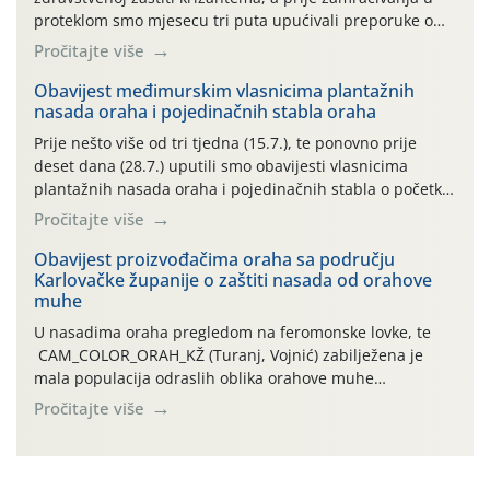
proteklom smo mjesecu tri puta upućivali preporuke o
preventivnim mjerama zaštite krizantema od najčešćih
Pročitajte više
uzročnika bolesti, štetnika i fito-fagnih grinja (23.7., 14.7.,
06.7.)! Na početku ovog mjeseca je zabilježeno je
Obavijest međimurskim vlasnicima plantažnih
nasada oraha i pojedinačnih stabla oraha
povijesno i ekstremno vruće meteorološko razdoblje, uz
najviše temperature […]
Prije nešto više od tri tjedna (15.7.), te ponovno prije
deset dana (28.7.) uputili smo obavijesti vlasnicima
plantažnih nasada oraha i pojedinačnih stabla o početku
leta i ovogodišnjoj potrebi usmjerenog suzbijanja
Pročitajte više
orahove muhe (Rhagoletis completa)! Već dvanaest dana
traje drugi ovogodišnji “toplinski udar”, koji naročito
Obavijest proizvođačima oraha sa području
Karlovačke županije o zaštiti nasada od orahove
izražen zadnja šest dana (31.7.-05.8.), jer najviše
muhe
temperature zraka svakodnevno […]
U nasadima oraha pregledom na feromonske lovke, te
CAM_COLOR_ORAH_KŽ (Turanj, Vojnić) zabilježena je
mala populacija odraslih oblika orahove muhe
(Rhagoletis completa). Niska brojnost može se objasniti
Pročitajte više
činjenicom da je riječ o mladim nasadima s vrlo malim
urodom, što je povezano i s manjim brojem prezimjelih
jedinki. U starijim nasadima, na žutim ljepljivim Rebell