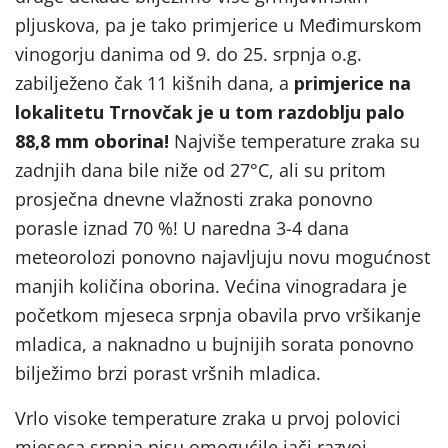
pljuskova, pa je tako primjerice u Međimurskom
vinogorju danima od 9. do 25. srpnja o.g.
zabilježeno čak 11 kišnih dana, a
primjerice na
lokalitetu Trnovčak je u tom razdoblju palo
88,8 mm oborina!
Najviše temperature zraka su
zadnjih dana bile niže od 27°C, ali su pritom
prosječna dnevne vlažnosti zraka ponovno
porasle iznad 70 %! U naredna 3-4 dana
meteorolozi ponovno najavljuju novu mogućnost
manjih količina oborina. Većina vinogradara je
početkom mjeseca srpnja obavila prvo vršikanje
mladica, a naknadno u bujnijih sorata ponovno
bilježimo brzi porast vršnih mladica.
Vrlo visoke temperature zraka u prvoj polovici
mjeseca srpnja nisu omogućile jači razvoj