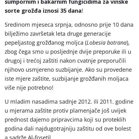
sumpornim i bakarnim fungicidima za vinske
sorte grožđa iznosi 35 dana
!
Sredinom mjeseca srpnja, odnosno prije 10 dana
bilježimo završetak leta druge generacije
pepeljastog grožđanog moljca (
Lobesia botrana
),
zbog čega smo u posljednje dvije preporuke ili u
drugoj i trećoj zaštiti nakon cvatnje preporučili
njihovo usmjereno suzbijanje. Ako su provedene
iste mjere zaštite, suzbijanje grožđanih moljaca
više nije potrebno!
U mladim nasadima sadnje 2012. ili 2011. godine
u mjerama zaštite protiv plamenjače još uvijek
prednost dajemo pripravcima koji su proteklih
godina dali najdugotrajniju zaštitu od ove bolest
a sadrže Al-fosetil