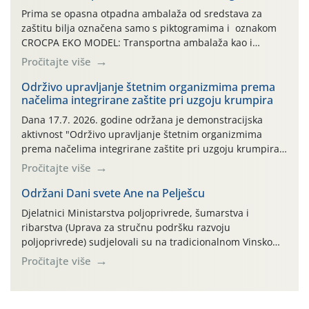
Prima se opasna otpadna ambalaža od sredstava za
zaštitu bilja označena samo s piktogramima i oznakom
CROCPA EKO MODEL: Transportna ambalaža kao i
ambalaža drugih proizvoda koji nisu sredstva za zaštitu
Pročitajte više
bilja (npr. ambalaža od mineralnih gnojiva,) se ne
prihvaća. Korisnicima je osiguran besplatni povrat
Održivo upravljanje štetnim organizmima prema
načelima integrirane zaštite pri uzgoju krumpira
prazne ambalaže isključivo ovih tvrtki: AGROCHEM-MAKS,
AGRONOM, ALBAUGH TKI* (PINUS […]
Dana 17.7. 2026. godine održana je demonstracijska
aktivnost "Održivo upravljanje štetnim organizmima
prema načelima integrirane zaštite pri uzgoju krumpira"
na pokusnom polju "Poredje", kraj naselja Belica (ARKOD
Pročitajte više
parcela ID 2445031) (središnji dio Međimurske županije).
Održani Dani svete Ane na Pelješcu
Djelatnici Ministarstva poljoprivrede, šumarstva i
ribarstva (Uprava za stručnu podršku razvoju
poljoprivrede) sudjelovali su na tradicionalnom Vinskom
forumu, održanom 24.07.2026. godine u Domu vinarske
Pročitajte više
tradicije u Putnikovićima na poluotoku Pelješcu, u
organizaciji PZ Putniković, Zadružni savez Dalmacije,
Udruga Dalmika i općina Ston. Manifestacija, koja se već