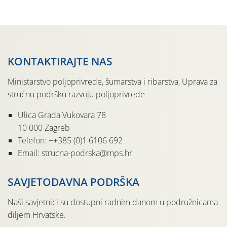
sedmu godinu zaredom održava u sklopu proslave Dana
svete […]
KONTAKTIRAJTE NAS
Ministarstvo poljoprivrede, šumarstva i ribarstva, Uprava za
stručnu podršku razvoju poljoprivrede
Ulica Grada Vukovara 78
10 000 Zagreb
Telefon: ++385 (0)1 6106 692
Email: strucna-podrska@mps.hr
SAVJETODAVNA PODRŠKA
Naši savjetnici su dostupni radnim danom u podružnicama
diljem Hrvatske.