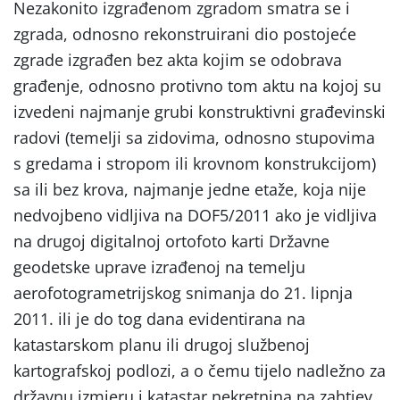
Nezakonito izgrađenom zgradom smatra se i
zgrada, odnosno rekonstruirani dio postojeće
zgrade izgrađen bez akta kojim se odobrava
građenje, odnosno protivno tom aktu na kojoj su
izvedeni najmanje grubi konstruktivni građevinski
radovi (temelji sa zidovima, odnosno stupovima
s gredama i stropom ili krovnom konstrukcijom)
sa ili bez krova, najmanje jedne etaže, koja nije
nedvojbeno vidljiva na DOF5/2011 ako je vidljiva
na drugoj digitalnoj ortofoto karti Državne
geodetske uprave izrađenoj na temelju
aerofotogrametrijskog snimanja do 21. lipnja
2011. ili je do tog dana evidentirana na
katastarskom planu ili drugoj službenoj
kartografskoj podlozi, a o čemu tijelo nadležno za
državnu izmjeru i katastar nekretnina na zahtjev