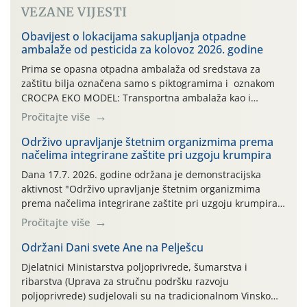
VEZANE VIJESTI
Obavijest o lokacijama sakupljanja otpadne
ambalaže od pesticida za kolovoz 2026. godine
Prima se opasna otpadna ambalaža od sredstava za
zaštitu bilja označena samo s piktogramima i oznakom
CROCPA EKO MODEL: Transportna ambalaža kao i
ambalaža drugih proizvoda koji nisu sredstva za zaštitu
Pročitajte više
bilja (npr. ambalaža od mineralnih gnojiva,) se ne
prihvaća. Korisnicima je osiguran besplatni povrat
Održivo upravljanje štetnim organizmima prema
načelima integrirane zaštite pri uzgoju krumpira
prazne ambalaže isključivo ovih tvrtki: AGROCHEM-MAKS,
AGRONOM, ALBAUGH TKI* (PINUS […]
Dana 17.7. 2026. godine održana je demonstracijska
aktivnost "Održivo upravljanje štetnim organizmima
prema načelima integrirane zaštite pri uzgoju krumpira"
na pokusnom polju "Poredje", kraj naselja Belica (ARKOD
Pročitajte više
parcela ID 2445031) (središnji dio Međimurske županije).
Održani Dani svete Ane na Pelješcu
Djelatnici Ministarstva poljoprivrede, šumarstva i
ribarstva (Uprava za stručnu podršku razvoju
poljoprivrede) sudjelovali su na tradicionalnom Vinskom