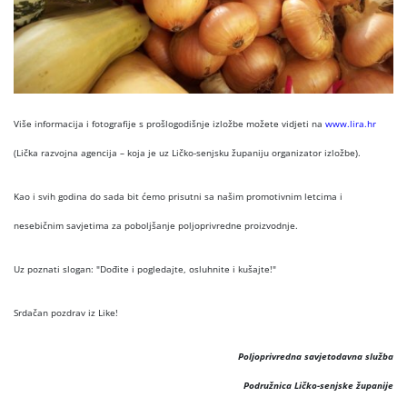
Više informacija i fotografije s prošlogodišnje izložbe možete vidjeti na
www.lira.hr
(Lička razvojna agencija – koja je uz Ličko-senjsku županiju organizator izložbe).
Kao i svih godina do sada bit ćemo prisutni sa našim promotivnim letcima i
nesebičnim savjetima za poboljšanje poljoprivredne proizvodnje.
Uz poznati slogan: "Dođite i pogledajte, osluhnite i kušajte!"
Srdačan pozdrav iz Like!
Poljoprivredna savjetodavna služba
Podružnica Ličko-senjske županije