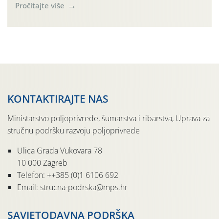
forumu, održanom 24.07.2026. godine u Domu vinarske
Pročitajte više
tradicije u Putnikovićima na poluotoku Pelješcu, u
organizaciji PZ Putniković, Zadružni savez Dalmacije,
Udruga Dalmika i općina Ston. Manifestacija, koja se već
sedmu godinu zaredom održava u sklopu proslave Dana
svete […]
KONTAKTIRAJTE NAS
Ministarstvo poljoprivrede, šumarstva i ribarstva, Uprava za
stručnu podršku razvoju poljoprivrede
Ulica Grada Vukovara 78
10 000 Zagreb
Telefon: ++385 (0)1 6106 692
Email: strucna-podrska@mps.hr
SAVJETODAVNA PODRŠKA