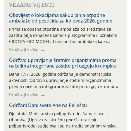
VEZANE VIJESTI
Obavijest o lokacijama sakupljanja otpadne
ambalaže od pesticida za kolovoz 2026. godine
Prima se opasna otpadna ambalaža od sredstava za
zaštitu bilja označena samo s piktogramima i oznakom
CROCPA EKO MODEL: Transportna ambalaža kao i
ambalaža drugih proizvoda koji nisu sredstva za zaštitu
Pročitajte više
bilja (npr. ambalaža od mineralnih gnojiva,) se ne
prihvaća. Korisnicima je osiguran besplatni povrat
Održivo upravljanje štetnim organizmima prema
načelima integrirane zaštite pri uzgoju krumpira
prazne ambalaže isključivo ovih tvrtki: AGROCHEM-MAKS,
AGRONOM, ALBAUGH TKI* (PINUS […]
Dana 17.7. 2026. godine održana je demonstracijska
aktivnost "Održivo upravljanje štetnim organizmima
prema načelima integrirane zaštite pri uzgoju krumpira"
na pokusnom polju "Poredje", kraj naselja Belica (ARKOD
Pročitajte više
parcela ID 2445031) (središnji dio Međimurske županije).
Održani Dani svete Ane na Pelješcu
Djelatnici Ministarstva poljoprivrede, šumarstva i
ribarstva (Uprava za stručnu podršku razvoju
poljoprivrede) sudjelovali su na tradicionalnom Vinskom