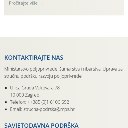
forumu, održanom 24.07.2026. godine u Domu vinarske
Pročitajte više
tradicije u Putnikovićima na poluotoku Pelješcu, u
organizaciji PZ Putniković, Zadružni savez Dalmacije,
Udruga Dalmika i općina Ston. Manifestacija, koja se već
sedmu godinu zaredom održava u sklopu proslave Dana
svete […]
KONTAKTIRAJTE NAS
Ministarstvo poljoprivrede, šumarstva i ribarstva, Uprava za
stručnu podršku razvoju poljoprivrede
Ulica Grada Vukovara 78
10 000 Zagreb
Telefon: ++385 (0)1 6106 692
Email: strucna-podrska@mps.hr
SAVJETODAVNA PODRŠKA