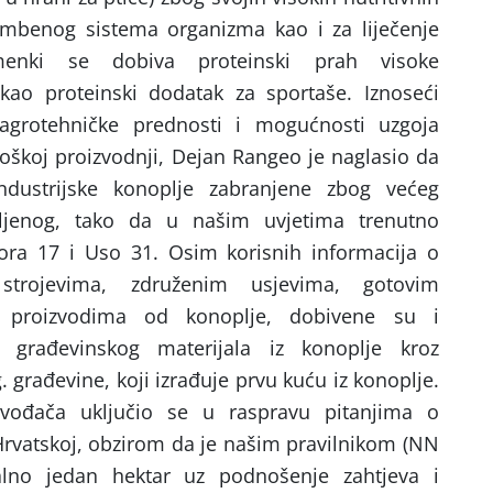
ambenog sistema organizma kao i za liječenje
emenki se dobiva proteinski prah visoke
i kao proteinski dodatak za sportaše. Iznoseći
 agrotehničke prednosti i mogućnosti uzgoja
loškoj proizvodnji, Dejan Rangeo je naglasio da
dustrijske konoplje zabranjene zbog većeg
ljenog, tako da u našim uvjetima trenutno
dora 17 i Uso 31. Osim korisnih informacija o
m strojevima, združenim usjevima, gotovim
 proizvodima od konoplje, dobivene su i
i građevinskog materijala iz konoplje kroz
. građevine, koji izrađuje prvu kuću iz konoplje.
izvođača uključio se u raspravu pitanjima o
rvatskoj, obzirom da je našim pravilnikom (NN
lno jedan hektar uz podnošenje zahtjeva i