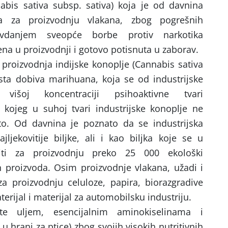
nabis sativa subsp. sativa) koja je od davnina
a za proizvodnju vlakana, zbog pogrešnih
vdanjem sveopće borbe protiv narkotika
ena u proizvodnji i gotovo potisnuta u zaborav.
 proizvodnja indijske konoplje (Cannabis sativa
lista dobiva marihuana, koja se od industrijske
višoj koncentraciji psihoaktivne tvari
, kojeg u suhoj tvari industrijske konoplje ne
to. Od davnina je poznato da se industrijska
ljekovitije biljke, ali i kao biljka koje se u
titi za proizvodnju preko 25 000 ekološki
vih proizvoda. Osim proizvodnje vlakana, užadi i
 za proizvodnju celuloze, papira, biorazgradive
aterijal i materijal za automobilsku industriju.
e uljem, esencijalnim aminokiselinama i
u hrani za ptice) zbog svojih visokih nutritivnih