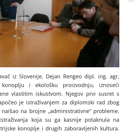
vač iz Slovenije, Dejan Rengeo dipl. ing. agr,
u konoplju i ekološku proizvodnju, iznoseći
čene vlastitim iskustvom. Njegov prvi susret s
počeo je istraživanjem za diplomski rad zbog
naišao na brojne „administrativne“ probleme.
straživanja koja su ga kasnije potaknula na
rijske konoplje i drugih zaboravljenih kultura.