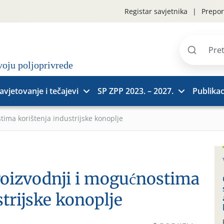
Registar savjetnika
Prepor
Pretraži
stranice
avjetovanje i tečajevi
SP ZPP 2023. – 2027.
Publikac
tima korištenja industrijske konoplje
roizvodnji i mogućnostima
strijske konoplje