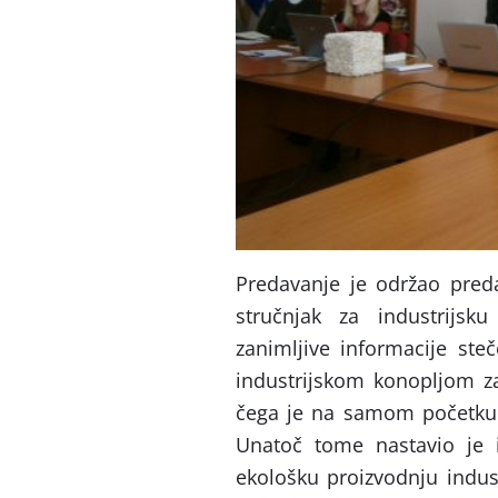
Predavanje je održao preda
stručnjak za industrijsk
zanimljive informacije ste
industrijskom konopljom za
čega je na samom početku 
Unatoč tome nastavio je i
ekološku proizvodnju indust