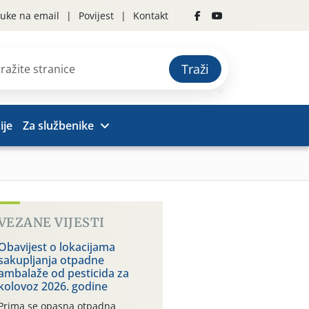
uke na email
Povijest
Kontakt
Traži
ije
Za službenike
VEZANE VIJESTI
Obavijest o lokacijama
sakupljanja otpadne
ambalaže od pesticida za
kolovoz 2026. godine
Prima se opasna otpadna