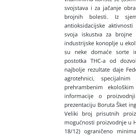
svojstava i za jačanje obr
brojnih bolesti. Iz sj
antioksidacijske aktivnost
svoja iskustva za brojne
industrijske konoplje u eko
su neke domaće sorte in
postotka THC-a od dozvo
najbolje rezultate daje Fe
agrotehnici, specijalni
prehrambenim ekološkim
informacije o proizvodnj
prezentaciju Boruta Šket ing
Veliki broj prisutnih pro
mogućnosti proizvodnje u H
18/12) ograničeno minima