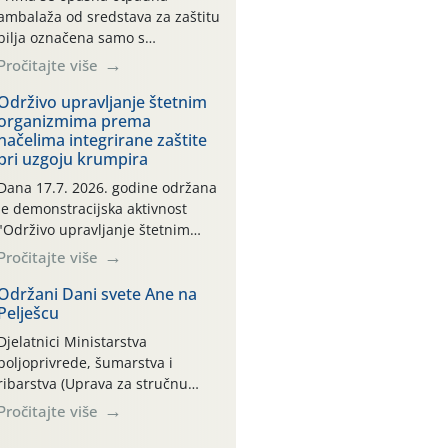
ambalaža od sredstava za zaštitu
bilja označena samo s
piktogramima i oznakom
Pročitajte više
CROCPA EKO MODEL:
Transportna ambalaža kao i
Održivo upravljanje štetnim
organizmima prema
ambalaža drugih proizvoda koji
načelima integrirane zaštite
nisu sredstva za zaštitu bilja
pri uzgoju krumpira
(npr. ambalaža od mineralnih
gnojiva,) se ne prihvaća.
Dana 17.7. 2026. godine održana
Korisnicima je osiguran
je demonstracijska aktivnost
besplatni povrat prazne
"Održivo upravljanje štetnim
ambalaže isključivo ovih tvrtki:
organizmima prema načelima
Pročitajte više
AGROCHEM-MAKS, AGRONOM,
integrirane zaštite pri uzgoju
ALBAUGH TKI* (PINUS […]
krumpira" na pokusnom polju
Održani Dani svete Ane na
Pelješcu
"Poredje", kraj naselja Belica
(ARKOD parcela ID 2445031)
Djelatnici Ministarstva
(središnji dio Međimurske
poljoprivrede, šumarstva i
županije).
ribarstva (Uprava za stručnu
podršku razvoju poljoprivrede)
Pročitajte više
sudjelovali su na tradicionalnom
Vinskom forumu, održanom