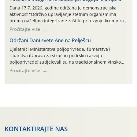
AGRONOM, ALBAUGH TKI* (PINUS […]
Dana 17.7. 2026. godine održana je demonstracijska
aktivnost "Održivo upravljanje štetnim organizmima
prema načelima integrirane zaštite pri uzgoju krumpira"
na pokusnom polju "Poredje", kraj naselja Belica (ARKOD
Pročitajte više
parcela ID 2445031) (središnji dio Međimurske županije).
Održani Dani svete Ane na Pelješcu
Djelatnici Ministarstva poljoprivrede, šumarstva i
ribarstva (Uprava za stručnu podršku razvoju
poljoprivrede) sudjelovali su na tradicionalnom Vinskom
forumu, održanom 24.07.2026. godine u Domu vinarske
Pročitajte više
tradicije u Putnikovićima na poluotoku Pelješcu, u
organizaciji PZ Putniković, Zadružni savez Dalmacije,
Udruga Dalmika i općina Ston. Manifestacija, koja se već
sedmu godinu zaredom održava u sklopu proslave Dana
svete […]
KONTAKTIRAJTE NAS