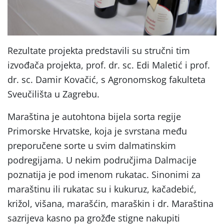
Rezultate projekta predstavili su stručni tim
izvođača projekta, prof. dr. sc. Edi Maletić i prof.
dr. sc. Damir Kovačić, s Agronomskog fakulteta
Sveučilišta u Zagrebu.
Maraština je autohtona bijela sorta regije
Primorske Hrvatske, koja je svrstana među
preporučene sorte u svim dalmatinskim
podregijama. U nekim područjima
Dalmacije
poznatija je pod imenom rukatac.
Sinonimi za
maraštinu ili rukatac su i kukuruz, kačadebić,
križol, višana, marašćin, maraškin i dr. Maraština
sazrijeva kasno pa grožđe stigne nakupiti