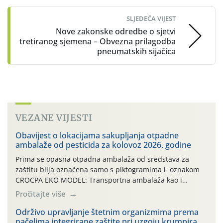
SLJEDEĆA VIJEST
Nove zakonske odredbe o sjetvi
tretiranog sjemena – Obvezna prilagodba
pneumatskih sijačica
VEZANE VIJESTI
Obavijest o lokacijama sakupljanja otpadne
ambalaže od pesticida za kolovoz 2026. godine
Prima se opasna otpadna ambalaža od sredstava za
zaštitu bilja označena samo s piktogramima i oznakom
CROCPA EKO MODEL: Transportna ambalaža kao i
ambalaža drugih proizvoda koji nisu sredstva za zaštitu
Pročitajte više
bilja (npr. ambalaža od mineralnih gnojiva,) se ne
prihvaća. Korisnicima je osiguran besplatni povrat
Održivo upravljanje štetnim organizmima prema
načelima integrirane zaštite pri uzgoju krumpira
prazne ambalaže isključivo ovih tvrtki: AGROCHEM-MAKS,