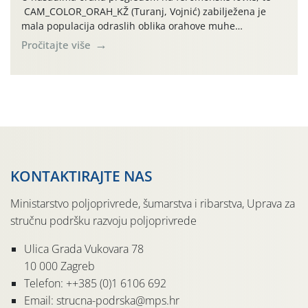
CAM_COLOR_ORAH_KŽ (Turanj, Vojnić) zabilježena je
mala populacija odraslih oblika orahove muhe
(Rhagoletis completa). Niska brojnost može se objasniti
Pročitajte više
činjenicom da je riječ o mladim nasadima s vrlo malim
urodom, što je povezano i s manjim brojem prezimjelih
jedinki. U starijim nasadima, na žutim ljepljivim Rebell
pločama s […]
KONTAKTIRAJTE NAS
Ministarstvo poljoprivrede, šumarstva i ribarstva, Uprava za
stručnu podršku razvoju poljoprivrede
Ulica Grada Vukovara 78
10 000 Zagreb
Telefon: ++385 (0)1 6106 692
Email: strucna-podrska@mps.hr