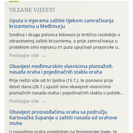
VEZANE VIJESTI
Uputa o mjerama zaštite tijekom zamračivanja
krizantema u Međimurju
Sredina i druga polovica kolovoza je kritično razdoblje u
zdravstvenoj zaštiti krizantema, a prije zamračivanja u
proteklom smo mjesecu tri puta upućivali preporuke o
preventivnim mjerama zaštite krizantema od najčešćih
Pročitajte više
uzročnika bolesti, štetnika i fito-fagnih grinja (23.7., 14.7.,
06.7.)! Na početku ovog mjeseca je zabilježeno je
Obavijest međimurskim vlasnicima plantažnih
nasada oraha i pojedinačnih stabla oraha
povijesno i ekstremno vruće meteorološko razdoblje, uz
najviše temperature […]
Prije nešto više od tri tjedna (15.7.), te ponovno prije
deset dana (28.7.) uputili smo obavijesti vlasnicima
plantažnih nasada oraha i pojedinačnih stabla o početku
leta i ovogodišnjoj potrebi usmjerenog suzbijanja
Pročitajte više
orahove muhe (Rhagoletis completa)! Već dvanaest dana
traje drugi ovogodišnji “toplinski udar”, koji naročito
Obavijest proizvođačima oraha sa području
Karlovačke županije o zaštiti nasada od orahove
izražen zadnja šest dana (31.7.-05.8.), jer najviše
muhe
temperature zraka svakodnevno […]
U nasadima oraha pregledom na feromonske lovke, te