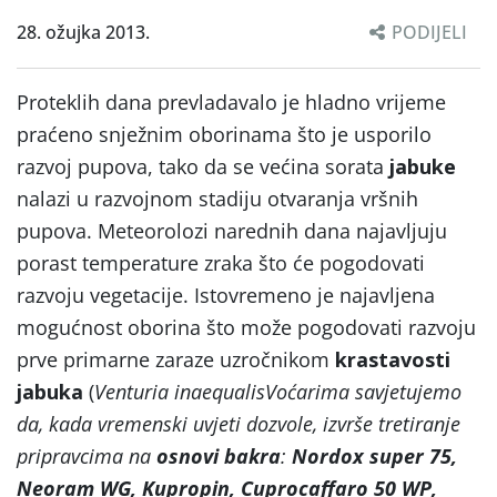
28. ožujka 2013.
PODIJELI
Proteklih dana prevladavalo je hladno vrijeme
praćeno snježnim oborinama što je usporilo
razvoj pupova, tako da se većina sorata
jabuke
nalazi u razvojnom stadiju otvaranja vršnih
pupova. Meteorolozi narednih dana najavljuju
porast temperature zraka što će pogodovati
razvoju vegetacije. Istovremeno je najavljena
mogućnost oborina što može pogodovati razvoju
prve primarne zaraze uzročnikom
krastavosti
jabuka
(
Venturia inaequalis
Voćarima savjetujemo
da, kada vremenski uvjeti dozvole, izvrše tretiranje
pripravcima na
osnovi bakra
:
Nordox super 75,
Neoram WG, Kupropin, Cuprocaffaro 50 WP,