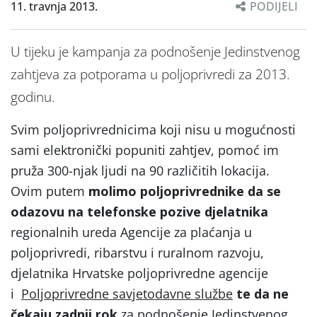
11. travnja 2013.
PODIJELI
U tijeku je kampanja za podnošenje Jedinstvenog
zahtjeva za potporama u poljoprivredi za 2013.
godinu.
Svim poljoprivrednicima koji nisu u mogućnosti
sami elektronički popuniti zahtjev, pomoć im
pruža 300-njak ljudi na 90 različitih lokacija.
Ovim putem
molimo poljoprivrednike da se
odazovu na telefonske pozive djelatnika
regionalnih ureda Agencije za plaćanja u
poljoprivredi, ribarstvu i ruralnom razvoju,
djelatnika Hrvatske poljoprivredne agencije
i
Poljoprivredne savjetodavne službe
te da ne
čekaju zadnji rok
za podnošenje Jedinstvenog