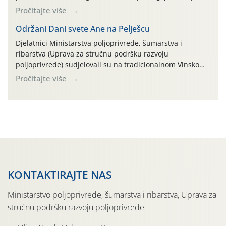
na pokusnom polju "Poredje", kraj naselja Belica (ARKOD
Pročitajte više
parcela ID 2445031) (središnji dio Međimurske županije).
Održani Dani svete Ane na Pelješcu
Djelatnici Ministarstva poljoprivrede, šumarstva i
ribarstva (Uprava za stručnu podršku razvoju
poljoprivrede) sudjelovali su na tradicionalnom Vinskom
forumu, održanom 24.07.2026. godine u Domu vinarske
Pročitajte više
tradicije u Putnikovićima na poluotoku Pelješcu, u
organizaciji PZ Putniković, Zadružni savez Dalmacije,
Udruga Dalmika i općina Ston. Manifestacija, koja se već
sedmu godinu zaredom održava u sklopu proslave Dana
svete […]
KONTAKTIRAJTE NAS
Ministarstvo poljoprivrede, šumarstva i ribarstva, Uprava za
stručnu podršku razvoju poljoprivrede