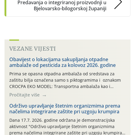
Predavanja o integriranoj proizvodnji u
Bjelovarsko-bilogorskoj županiji
VEZANE VIJESTI
Obavijest o lokacijama sakupljanja otpadne
ambalaže od pesticida za kolovoz 2026. godine
Prima se opasna otpadna ambalaža od sredstava za
zaštitu bilja označena samo s piktogramima i oznakom
CROCPA EKO MODEL: Transportna ambalaža kao i
ambalaža drugih proizvoda koji nisu sredstva za zaštitu
Pročitajte više
bilja (npr. ambalaža od mineralnih gnojiva,) se ne
prihvaća. Korisnicima je osiguran besplatni povrat
Održivo upravljanje štetnim organizmima prema
načelima integrirane zaštite pri uzgoju krumpira
prazne ambalaže isključivo ovih tvrtki: AGROCHEM-MAKS,
AGRONOM, ALBAUGH TKI* (PINUS […]
Dana 17.7. 2026. godine održana je demonstracijska
aktivnost "Održivo upravljanje štetnim organizmima
prema načelima integrirane zaštite pri uzgoju krumpira"