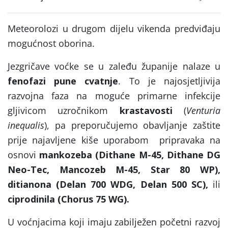
Meteorolozi u drugom dijelu vikenda predviđaju
mogućnost oborina.
Jezgričave voćke se u zaleđu županije nalaze u
fenofazi pune cvatnje
. To je najosjetljivija
razvojna faza na moguće primarne infekcije
gljivicom uzročnikom
krastavosti
(
Venturia
inequalis
), pa preporučujemo obavljanje zaštite
prije najavljene kiše uporabom
pripravaka na
osnovi
mankozeba (Dithane M-45, Dithane DG
Neo-Tec, Mancozeb M-45, Star 80 WP),
ditianona (Delan 700 WDG, Delan 500 SC),
ili
ciprodinila (Chorus 75 WG).
U voćnjacima koji imaju zabilježen početni razvoj