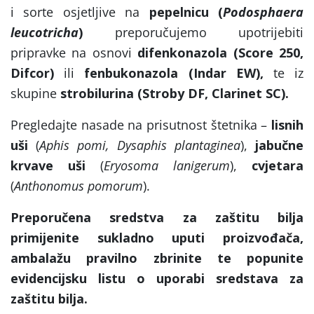
i sorte osjetljive na
pepelnicu (
Podosphaera
leucotricha
)
preporučujemo upotrijebiti
pripravke na osnovi
difenkonazola (Score 250,
Difcor)
ili
fenbukonazola (Indar EW),
te iz
skupine
strobilurina (Stroby DF, Clarinet SC).
Pregledajte nasade na prisutnost štetnika –
lisnih
uši
(
Aphis pomi, Dysaphis plantaginea
),
jabučne
krvave uši
(
Eryosoma lanigerum
),
cvjetara
(
Anthonomus pomorum
).
Preporučena sredstva za zaštitu bilja
primijenite sukladno uputi proizvođača,
ambalažu pravilno zbrinite te popunite
evidencijsku listu o uporabi sredstava za
zaštitu bilja.