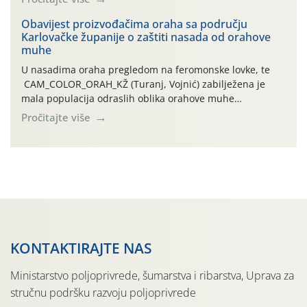
orahove muhe (Rhagoletis completa)! Već dvanaest dana
traje drugi ovogodišnji “toplinski udar”, koji naročito
Obavijest proizvođačima oraha sa području
Karlovačke županije o zaštiti nasada od orahove
izražen zadnja šest dana (31.7.-05.8.), jer najviše
muhe
temperature zraka svakodnevno […]
U nasadima oraha pregledom na feromonske lovke, te
CAM_COLOR_ORAH_KŽ (Turanj, Vojnić) zabilježena je
mala populacija odraslih oblika orahove muhe
(Rhagoletis completa). Niska brojnost može se objasniti
Pročitajte više
činjenicom da je riječ o mladim nasadima s vrlo malim
urodom, što je povezano i s manjim brojem prezimjelih
jedinki. U starijim nasadima, na žutim ljepljivim Rebell
pločama s […]
KONTAKTIRAJTE NAS
Ministarstvo poljoprivrede, šumarstva i ribarstva, Uprava za
stručnu podršku razvoju poljoprivrede