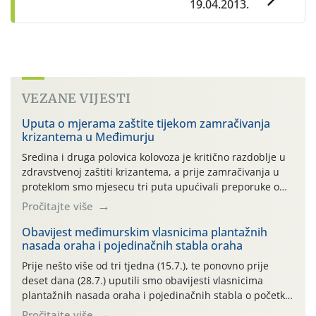
19.04.2013.
VEZANE VIJESTI
Uputa o mjerama zaštite tijekom zamračivanja
krizantema u Međimurju
Sredina i druga polovica kolovoza je kritično razdoblje u
zdravstvenoj zaštiti krizantema, a prije zamračivanja u
proteklom smo mjesecu tri puta upućivali preporuke o
preventivnim mjerama zaštite krizantema od najčešćih
Pročitajte više
uzročnika bolesti, štetnika i fito-fagnih grinja (23.7., 14.7.,
06.7.)! Na početku ovog mjeseca je zabilježeno je
Obavijest međimurskim vlasnicima plantažnih
nasada oraha i pojedinačnih stabla oraha
povijesno i ekstremno vruće meteorološko razdoblje, uz
najviše temperature […]
Prije nešto više od tri tjedna (15.7.), te ponovno prije
deset dana (28.7.) uputili smo obavijesti vlasnicima
plantažnih nasada oraha i pojedinačnih stabla o početku
leta i ovogodišnjoj potrebi usmjerenog suzbijanja
Pročitajte više