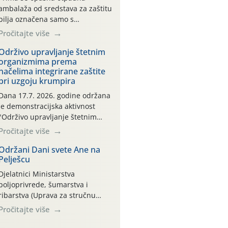
ambalaža od sredstava za zaštitu
bilja označena samo s
piktogramima i oznakom
Pročitajte više
CROCPA EKO MODEL:
Transportna ambalaža kao i
Održivo upravljanje štetnim
organizmima prema
ambalaža drugih proizvoda koji
načelima integrirane zaštite
nisu sredstva za zaštitu bilja
pri uzgoju krumpira
(npr. ambalaža od mineralnih
gnojiva,) se ne prihvaća.
Dana 17.7. 2026. godine održana
Korisnicima je osiguran
je demonstracijska aktivnost
besplatni povrat prazne
"Održivo upravljanje štetnim
ambalaže isključivo ovih tvrtki:
organizmima prema načelima
Pročitajte više
AGROCHEM-MAKS, AGRONOM,
integrirane zaštite pri uzgoju
ALBAUGH TKI* (PINUS […]
krumpira" na pokusnom polju
Održani Dani svete Ane na
Pelješcu
"Poredje", kraj naselja Belica
(ARKOD parcela ID 2445031)
Djelatnici Ministarstva
(središnji dio Međimurske
poljoprivrede, šumarstva i
županije).
ribarstva (Uprava za stručnu
podršku razvoju poljoprivrede)
Pročitajte više
sudjelovali su na tradicionalnom
Vinskom forumu, održanom