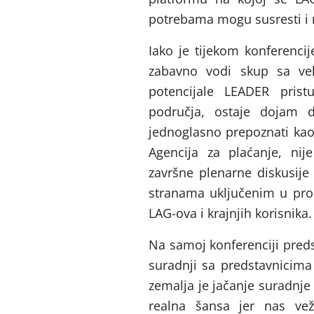
potrebama mogu susresti i 
Iako je tijekom konferencij
zabavno vodi skup sa vel
potencijale LEADER prist
područja, ostaje dojam 
jednoglasno prepoznati kao
Agencija za plaćanje, nij
završne plenarne diskusije
stranama uključenim u proc
LAG-ova i krajnjih korisnika.
Na samoj konferenciji predst
suradnji sa predstavnicima 
zemalja je jačanje suradnje 
realna šansa jer nas ve