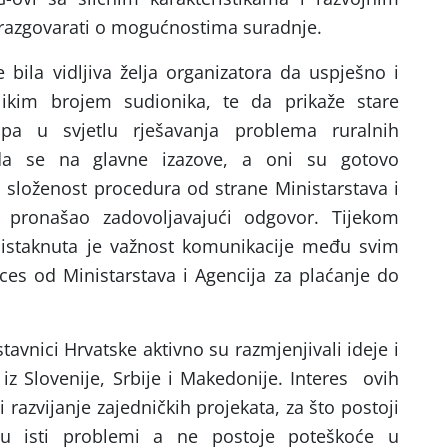
razgovarati o mogućnostima suradnje.
e bila vidljiva želja organizatora da uspješno i
ikim brojem sudionika, te da prikaže stare
upa u svjetlu rješavanja problema ruralnih
da se na glavne izazove, a oni su gotovo
 složenost procedura od strane Ministarstava i
e pronašao zadovoljavajući odgovor. Tijekom
 istaknuta je važnost komunikacije među svim
es od Ministarstava i Agencija za plaćanje do
avnici Hrvatske aktivno su razmjenjivali ideje i
iz Slovenije, Srbije i Makedonije. Interes ovih
i razvijanje zajedničkih projekata, za što postoji
žu isti problemi a ne postoje poteškoće u