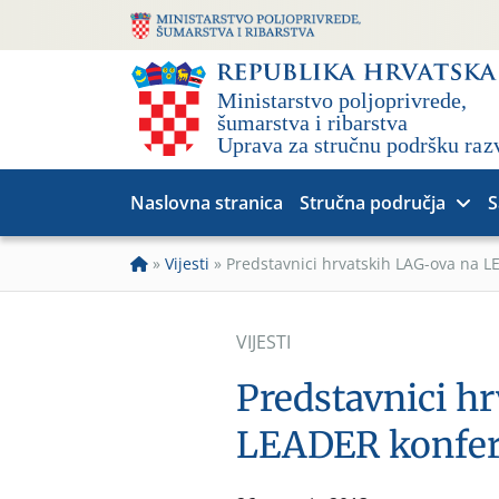
Naslovna stranica
Stručna područja
S
»
Vijesti
»
Predstavnici hrvatskih LAG-ova na L
VIJESTI
Predstavnici h
LEADER konfere