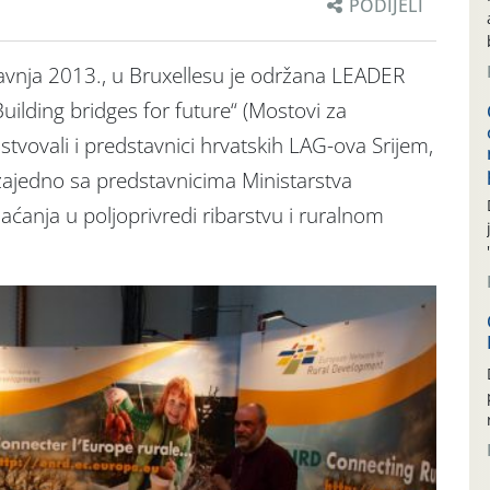
PODIJELI
travnja 2013., u Bruxellesu je održana LEADER
ilding bridges for future“ (Mostovi za
stvovali i predstavnici hrvatskih LAG-ova Srijem,
r zajedno sa predstavnicima Ministarstva
laćanja u poljoprivredi ribarstvu i ruralnom