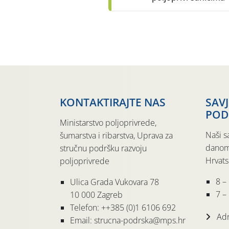
KONTAKTIRAJTE NAS
SAV
POD
Ministarstvo poljoprivrede,
Naši s
šumarstva i ribarstva, Uprava za
danom
stručnu podršku razvoju
Hrvats
poljoprivrede
8 –
Ulica Grada Vukovara 78
7 – 
10 000 Zagreb
Telefon: ++385 (0)1 6106 692
Adr
Email: strucna-podrska@mps.hr