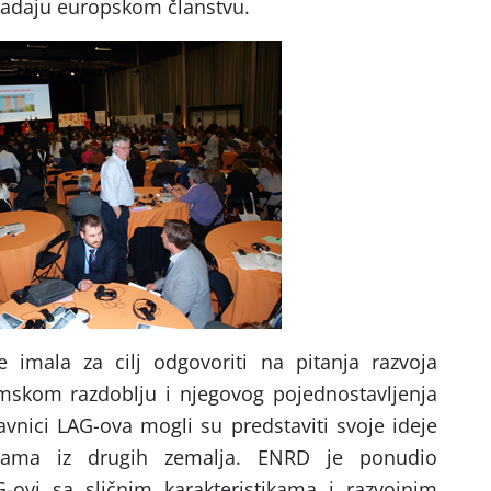
 nadaju europskom članstvu.
 imala za cilj odgovoriti na pitanja razvoja
skom razdoblju i njegovog pojednostavljenja
tavnici LAG-ova mogli su predstaviti svoje ideje
cijama iz drugih zemalja. ENRD je ponudio
-ovi sa sličnim karakteristikama i razvojnim