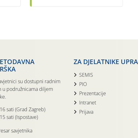
JETODAVNA
ZA DJELATNIKE UPR
RŠKA
SEMIS
avjetnici su dostupni radnim
PIO
 u podružnicama diljem
Prezentacije
ke.
Intranet
 16 sati (Grad Zagreb)
Prijava
15 sati (Ispostave)
esar savjetnika