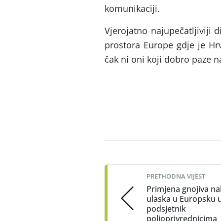
komunikaciji.
Vjerojatno najupečatljiviji 
prostora Europe gdje je Hrv
čak ni oni koji dobro paze na 
Post
navigation
PRETHODNA VIJEST
Primjena gnojiva n
ulaska u Europsku u
podsjetnik
poljoprivrednicima