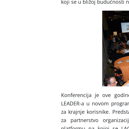
koji se u bližoj budućnosti
Konferencija je ove godine
LEADER-a u novom program
za krajnje korisnike. Preds
za partnerstvo organiza
platformu na kojoj se LAG