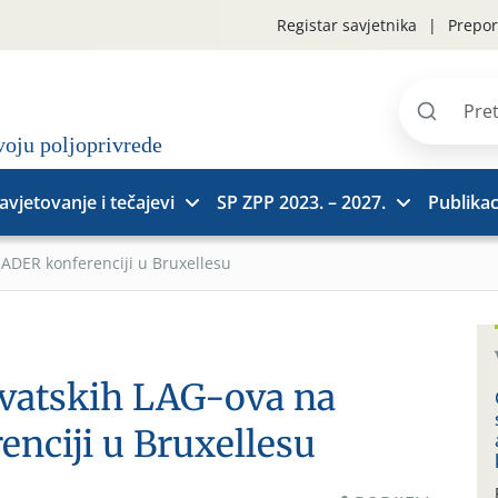
Registar savjetnika
Prepor
Pretraži
stranice
avjetovanje i tečajevi
SP ZPP 2023. – 2027.
Publikac
EADER konferenciji u Bruxellesu
rvatskih LAG-ova na
nciji u Bruxellesu