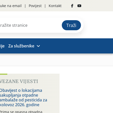
uke na email
Povijest
Kontakt
Traži
ije
Za službenike
VEZANE VIJESTI
Obavijest o lokacijama
sakupljanja otpadne
ambalaže od pesticida za
kolovoz 2026. godine
Prima se opasna otpadna