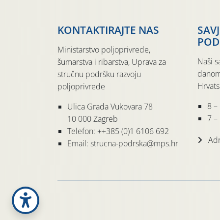
KONTAKTIRAJTE NAS
SAV
POD
Ministarstvo poljoprivrede,
Naši s
šumarstva i ribarstva, Uprava za
danom
stručnu podršku razvoju
Hrvats
poljoprivrede
8 –
Ulica Grada Vukovara 78
7 – 
10 000 Zagreb
Telefon: ++385 (0)1 6106 692
Adr
Email: strucna-podrska@mps.hr