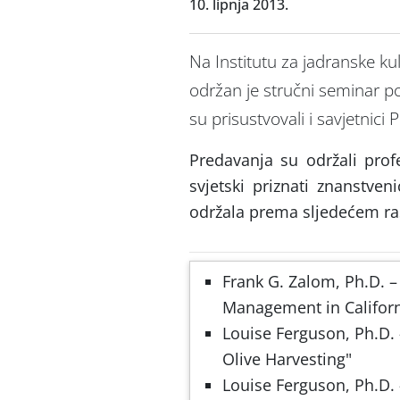
10. lipnja 2013.
Na Institutu za jadranske kult
održan je stručni seminar p
su prisustvovali i savjetnici
Predavanja su održali profes
svjetski priznati znanstven
održala prema sljedećem r
Post
Frank G. Zalom, Ph.D. –
navigation
Management in Californ
Louise Ferguson, Ph.D.
Olive Harvesting"
Louise Ferguson, Ph.D. 