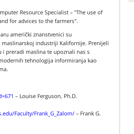
mputer Resource Specialist – "The use of
nd for advices to the farmers".
ru američki znanstvenici su
 maslinarskoj industriji Kalifornije. Prenijeli
 i preradi maslina te upoznali nas s
odernih tehnologija informiranja kao
ma.
id=671
– Louise Ferguson, Ph.D.
s.edu/Faculty/Frank_G_Zalom/
– Frank G.