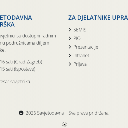
JETODAVNA
ZA DJELATNIKE UPR
RŠKA
SEMIS
avjetnici su dostupni radnim
PIO
 u podružnicama diljem
Prezentacije
ke.
Intranet
 16 sati (Grad Zagreb)
Prijava
15 sati (Ispostave)
esar savjetnika
2026 Savjetodavna | Sva prava pridržana.