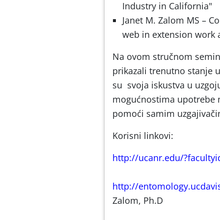
Industry in California"
Janet M. Zalom MS – Co
web in extension work a
Na ovom stručnom semina
prikazali trenutno stanje u
su svoja iskustva u uzgoju
mogućnostima upotrebe m
pomoći samim uzgajivači
Korisni linkovi:
http://ucanr.edu/?faculty
http://entomology.ucdavi
Zalom, Ph.D