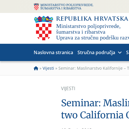
Naslovna stranica
Stručna područja
S
»
Vijesti
»
Seminar: Maslinarstvo Kalifornije – T
VIJESTI
Seminar: Masli
two California 