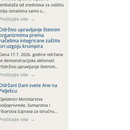
ambalaža od sredstava za zaštitu
bilja označena samo s
piktogramima i oznakom
Pročitajte više
CROCPA EKO MODEL:
Transportna ambalaža kao i
Održivo upravljanje štetnim
organizmima prema
ambalaža drugih proizvoda koji
načelima integrirane zaštite
nisu sredstva za zaštitu bilja
pri uzgoju krumpira
(npr. ambalaža od mineralnih
gnojiva,) se ne prihvaća.
Dana 17.7. 2026. godine održana
Korisnicima je osiguran
je demonstracijska aktivnost
besplatni povrat prazne
"Održivo upravljanje štetnim
ambalaže isključivo ovih tvrtki:
organizmima prema načelima
Pročitajte više
AGROCHEM-MAKS, AGRONOM,
integrirane zaštite pri uzgoju
ALBAUGH TKI* (PINUS […]
krumpira" na pokusnom polju
Održani Dani svete Ane na
Pelješcu
"Poredje", kraj naselja Belica
(ARKOD parcela ID 2445031)
Djelatnici Ministarstva
(središnji dio Međimurske
poljoprivrede, šumarstva i
županije).
ribarstva (Uprava za stručnu
podršku razvoju poljoprivrede)
Pročitajte više
sudjelovali su na tradicionalnom
Vinskom forumu, održanom