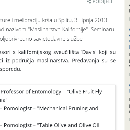
PODIJELI
ure i melioraciju krša u Splitu, 3. lipnja 2013.
od nazivom "Maslinarstvo Kalifornije". Seminaru
 Poljoprivredno savjetodavne službe.
ori s kalifornijskog sveučilišta ‘Davis’ koji su
ici iz područja maslinarstva. Predavanja su se
asporedu.
 Professor of Entomology – "Olive Fruit Fly
ia"
 – Pomologist – "Mechanical Pruning and
– Pomologist – "Table Olive and Olive Oil