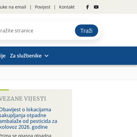
uke na email
Povijest
Kontakt
Traži
ije
Za službenike
VEZANE VIJESTI
Obavijest o lokacijama
sakupljanja otpadne
ambalaže od pesticida za
kolovoz 2026. godine
Prima se opasna otpadna