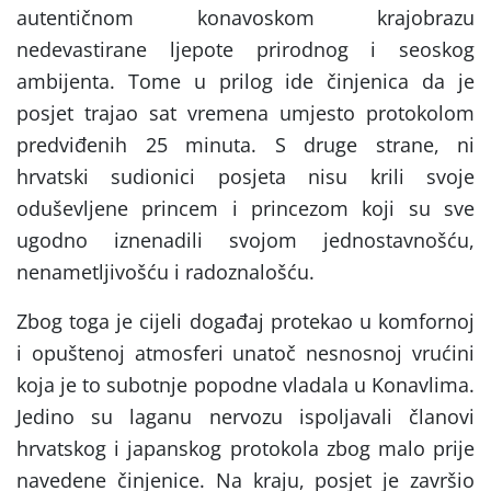
autentičnom konavoskom krajobrazu
nedevastirane ljepote prirodnog i seoskog
ambijenta. Tome u prilog ide činjenica da je
posjet trajao sat vremena umjesto protokolom
predviđenih 25 minuta. S druge strane, ni
hrvatski sudionici posjeta nisu krili svoje
oduševljene princem i princezom koji su sve
ugodno iznenadili svojom jednostavnošću,
nenametljivošću i radoznalošću.
Zbog toga je cijeli događaj protekao u komfornoj
i opuštenoj atmosferi unatoč nesnosnoj vrućini
koja je to subotnje popodne vladala u Konavlima.
Jedino su laganu nervozu ispoljavali članovi
hrvatskog i japanskog protokola zbog malo prije
navedene činjenice. Na kraju, posjet je završio