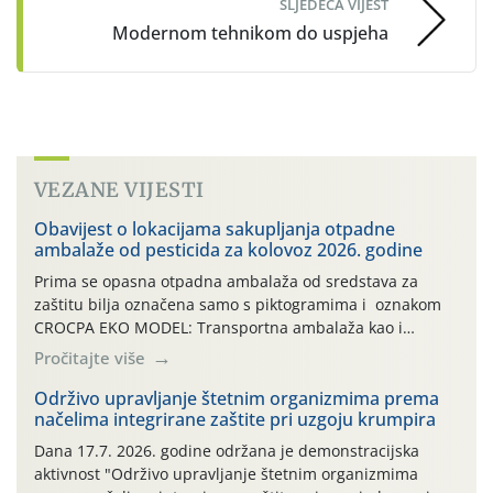
SLJEDEĆA VIJEST
Modernom tehnikom do uspjeha
VEZANE VIJESTI
Obavijest o lokacijama sakupljanja otpadne
ambalaže od pesticida za kolovoz 2026. godine
Prima se opasna otpadna ambalaža od sredstava za
zaštitu bilja označena samo s piktogramima i oznakom
CROCPA EKO MODEL: Transportna ambalaža kao i
ambalaža drugih proizvoda koji nisu sredstva za zaštitu
Pročitajte više
bilja (npr. ambalaža od mineralnih gnojiva,) se ne
prihvaća. Korisnicima je osiguran besplatni povrat
Održivo upravljanje štetnim organizmima prema
načelima integrirane zaštite pri uzgoju krumpira
prazne ambalaže isključivo ovih tvrtki: AGROCHEM-MAKS,
AGRONOM, ALBAUGH TKI* (PINUS […]
Dana 17.7. 2026. godine održana je demonstracijska
aktivnost "Održivo upravljanje štetnim organizmima