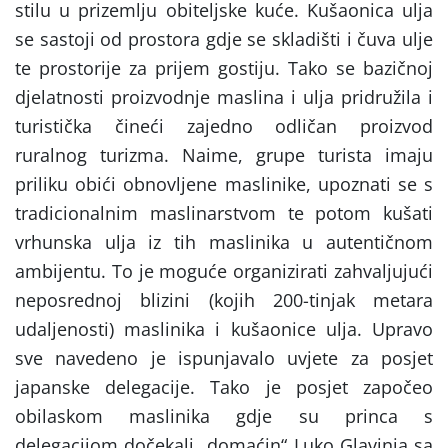
stilu u prizemlju obiteljske kuće. Kušaonica ulja
se sastoji od prostora gdje se skladišti i čuva ulje
te prostorije za prijem gostiju. Tako se bazičnoj
djelatnosti proizvodnje maslina i ulja pridružila i
turistička čineći zajedno odličan proizvod
ruralnog turizma. Naime, grupe turista imaju
priliku obići obnovljene maslinike, upoznati se s
tradicionalnim maslinarstvom te potom kušati
vrhunska ulja iz tih maslinika u autentičnom
ambijentu. To je moguće organizirati zahvaljujući
neposrednoj blizini (kojih 200-tinjak metara
udaljenosti) maslinika i kušaonice ulja. Upravo
sve navedeno je ispunjavalo uvjete za posjet
japanske delegacije. Tako je posjet započeo
obilaskom maslinika gdje su princa s
delegacijom dočekali „domaćin“ Luko Glavinja sa