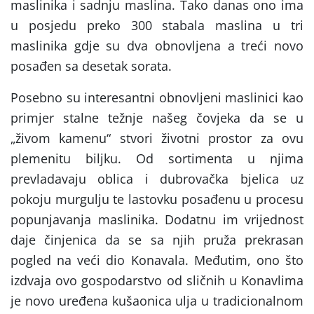
maslinika i sadnju maslina. Tako danas ono ima
u posjedu preko 300 stabala maslina u tri
maslinika gdje su dva obnovljena a treći novo
posađen sa desetak sorata.
Posebno su interesantni obnovljeni maslinici kao
primjer stalne težnje našeg čovjeka da se u
„živom kamenu“ stvori životni prostor za ovu
plemenitu biljku. Od sortimenta u njima
prevladavaju oblica i dubrovačka bjelica uz
pokoju murgulju te lastovku posađenu u procesu
popunjavanja maslinika. Dodatnu im vrijednost
daje činjenica da se sa njih pruža prekrasan
pogled na veći dio Konavala. Međutim, ono što
izdvaja ovo gospodarstvo od sličnih u Konavlima
je novo uređena kušaonica ulja u tradicionalnom