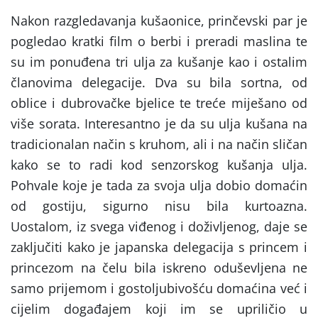
Nakon razgledavanja kušaonice, prinčevski par je
pogledao kratki film o berbi i preradi maslina te
su im ponuđena tri ulja za kušanje kao i ostalim
članovima delegacije. Dva su bila sortna, od
oblice i dubrovačke bjelice te treće miješano od
više sorata. Interesantno je da su ulja kušana na
tradicionalan način s kruhom, ali i na način sličan
kako se to radi kod senzorskog kušanja ulja.
Pohvale koje je tada za svoja ulja dobio domaćin
od gostiju, sigurno nisu bila kurtoazna.
Uostalom, iz svega viđenog i doživljenog, daje se
zaključiti kako je japanska delegacija s princem i
princezom na čelu bila iskreno oduševljena ne
samo prijemom i gostoljubivošću domaćina već i
cijelim događajem koji im se upriličio u