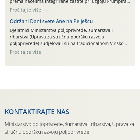
prema načelima integrirane zaštite pri uzgoju krumpira"
na pokusnom polju "Poredje", kraj naselja Belica (ARKOD
Pročitajte više
parcela ID 2445031) (središnji dio Međimurske županije).
Održani Dani svete Ane na Pelješcu
Djelatnici Ministarstva poljoprivrede, šumarstva i
ribarstva (Uprava za stručnu podršku razvoju
poljoprivrede) sudjelovali su na tradicionalnom Vinskom
forumu, održanom 24.07.2026. godine u Domu vinarske
Pročitajte više
tradicije u Putnikovićima na poluotoku Pelješcu, u
organizaciji PZ Putniković, Zadružni savez Dalmacije,
Udruga Dalmika i općina Ston. Manifestacija, koja se već
sedmu godinu zaredom održava u sklopu proslave Dana
svete […]
KONTAKTIRAJTE NAS
Ministarstvo poljoprivrede, šumarstva i ribarstva, Uprava za
stručnu podršku razvoju poljoprivrede