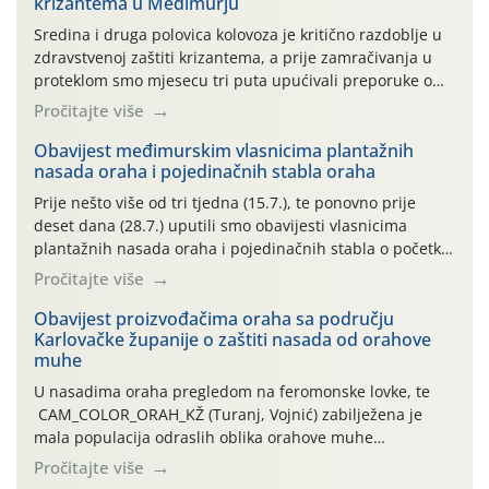
krizantema u Međimurju
Sredina i druga polovica kolovoza je kritično razdoblje u
zdravstvenoj zaštiti krizantema, a prije zamračivanja u
proteklom smo mjesecu tri puta upućivali preporuke o
preventivnim mjerama zaštite krizantema od najčešćih
Pročitajte više
uzročnika bolesti, štetnika i fito-fagnih grinja (23.7., 14.7.,
06.7.)! Na početku ovog mjeseca je zabilježeno je
Obavijest međimurskim vlasnicima plantažnih
nasada oraha i pojedinačnih stabla oraha
povijesno i ekstremno vruće meteorološko razdoblje, uz
najviše temperature […]
Prije nešto više od tri tjedna (15.7.), te ponovno prije
deset dana (28.7.) uputili smo obavijesti vlasnicima
plantažnih nasada oraha i pojedinačnih stabla o početku
leta i ovogodišnjoj potrebi usmjerenog suzbijanja
Pročitajte više
orahove muhe (Rhagoletis completa)! Već dvanaest dana
traje drugi ovogodišnji “toplinski udar”, koji naročito
Obavijest proizvođačima oraha sa području
Karlovačke županije o zaštiti nasada od orahove
izražen zadnja šest dana (31.7.-05.8.), jer najviše
muhe
temperature zraka svakodnevno […]
U nasadima oraha pregledom na feromonske lovke, te
CAM_COLOR_ORAH_KŽ (Turanj, Vojnić) zabilježena je
mala populacija odraslih oblika orahove muhe
(Rhagoletis completa). Niska brojnost može se objasniti
Pročitajte više
činjenicom da je riječ o mladim nasadima s vrlo malim