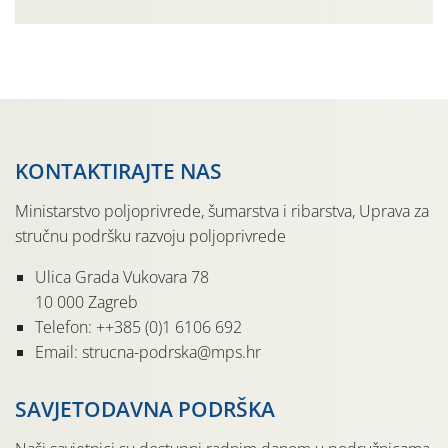
urodom, što je povezano i s manjim brojem prezimjelih
jedinki. U starijim nasadima, na žutim ljepljivim Rebell
pločama s […]
KONTAKTIRAJTE NAS
Ministarstvo poljoprivrede, šumarstva i ribarstva, Uprava za
stručnu podršku razvoju poljoprivrede
Ulica Grada Vukovara 78
10 000 Zagreb
Telefon: ++385 (0)1 6106 692
Email: strucna-podrska@mps.hr
SAVJETODAVNA PODRŠKA