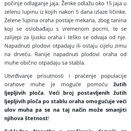
počinje odlaganje jaja. Ženke odlažu oko 15 jaja u
zelenu lupinu iz kojih nakon 5 dana izlaze ličinke.
Zelene lupina oraha postaje mekana, zbog tanina
koji se oslobađaju s vremenom pocrni, te se
zalijepi za ljusku oraha i teško se odvaja od nje.
Napadnuti plodovi otpadaju ili ostaju cijelu zimu
na drveću. Ranije napadnuti plodovi oraha od
muhe obično otpadaju sa stabla.
Utvrđivanje prisutnosti i praćenje populacije
orahove muhe je moguće pomoću
žutih
ljepljivih ploča
.
Veći broj postavljenih žutih
ljepljivih ploča po stablu oraha omogućuje veći
ulov muha pa se na taj način može smanjiti
njihova štetnost
!