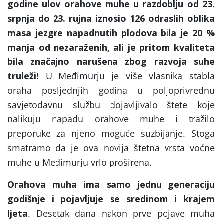
godine ulov orahove muhe u razdoblju od 23.
srpnja do 23. rujna iznosio 126 odraslih oblika
masa jezgre napadnutih plodova bila je 20 %
manja od nezaraženih, ali je pritom kvaliteta
bila značajno narušena zbog razvoja suhe
truleži
! U Međimurju je više vlasnika stabla
oraha posljednjih godina u poljoprivrednu
savjetodavnu službu dojavljivalo štete koje
nalikuju napadu orahove muhe i tražilo
preporuke za njeno moguće suzbijanje. Stoga
smatramo da je ova novija štetna vrsta voćne
muhe u Međimurju vrlo proširena.
Orahova muha
i
ma samo jednu generaciju
godišnje i pojavljuje se sredinom i krajem
ljeta
. Desetak dana nakon prve pojave muha