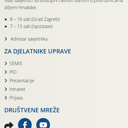
Naši savjetnici su dostupni radnim danom u podružnicama
diljem Hrvatske.
8 – 16 sati (Grad Zagreb)
7 – 15 sati (Ispostave)
Adresar savjetnika
ZA DJELATNIKE UPRAVE
SEMIS
PIO
Prezentacije
Intranet
Prijava
DRUŠTVENE MREŽE