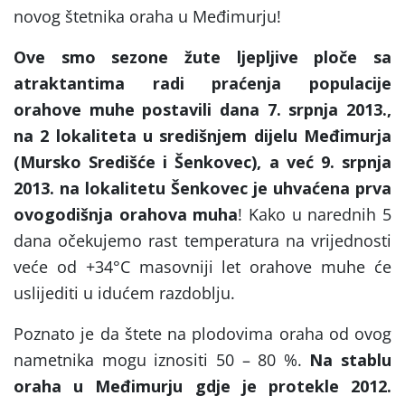
novog štetnika oraha u Međimurju!
Ove smo sezone žute ljepljive ploče sa
atraktantima radi praćenja populacije
orahove muhe postavili dana 7. srpnja 2013.,
na 2 lokaliteta u središnjem dijelu Međimurja
(Mursko Središće i Šenkovec),
a već 9. srpnja
2013. na lokalitetu Šenkovec je uhvaćena prva
ovogodišnja orahova muha
! Kako u narednih 5
dana očekujemo rast temperatura na vrijednosti
veće od +34°C masovniji let orahove muhe će
uslijediti u idućem razdoblju.
Poznato je da štete na plodovima oraha od ovog
nametnika mogu iznositi 50 – 80 %.
Na stablu
oraha u Međimurju gdje je protekle 2012.