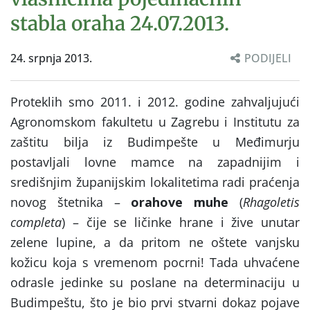
stabla oraha 24.07.2013.
24. srpnja 2013.
PODIJELI
Proteklih smo 2011. i 2012. godine zahvaljujući
Agronomskom fakultetu u Zagrebu i Institutu za
zaštitu bilja iz Budimpešte u Međimurju
postavljali lovne mamce na zapadnijim i
središnjim županijskim lokalitetima radi praćenja
novog štetnika –
orahove muhe
(
Rhagoletis
completa
) – čije se ličinke hrane i žive unutar
zelene lupine, a da pritom ne oštete vanjsku
kožicu koja s vremenom pocrni! Tada uhvaćene
odrasle jedinke su poslane na determinaciju u
Budimpeštu, što je bio prvi stvarni dokaz pojave