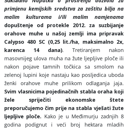
Sukladno
Naputku o proširenju dozvola za
primjenu kemijskih sredstva za zaštitu bilja na
malim kulturama i/ili malim namjenama
dopuštenje od protekle 2012. za suzbijanje
orahove muhe u našoj zemlji ima pripravak
Calypso 480 SC (0,25 lit./ha, maksimalno 2x,
karenca 14 dana)
. Tretiranjem nakon
masovnijeg ulova muha na žute ljepljive ploče ili
nakon pojave tamnih točkica sa smolom na
zelenoj lupini koje nastaju kao posljedica uboda
ženki orahove muhe prilikom odlaganja jaja.
Svim vlasnicima pojedinačnih stabla oraha koji
žele spriječiti ekonomske štete
preporučujemo čim prije na stabla vješati žute
ljepljive ploče.
Kako je u Međimurju zadnjih 8
godina podignut i veći broj hektara mladih