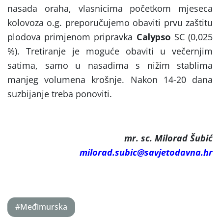
nasada oraha, vlasnicima početkom mjeseca
kolovoza o.g. preporučujemo obaviti prvu zaštitu
plodova primjenom pripravka
Calypso
SC (0,025
%). Tretiranje je moguće obaviti u večernjim
satima, samo u nasadima s nižim stablima
manjeg volumena krošnje. Nakon 14-20 dana
suzbijanje treba ponoviti.
mr. sc. Milorad Šubić
milorad.subic@savjetodavna.hr
#Međimurska