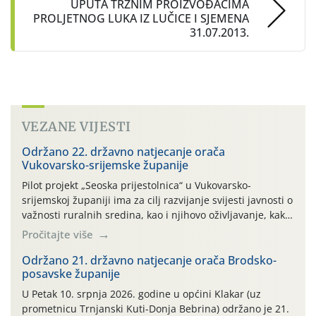
UPUTA TRŽNIM PROIZVOĐAČIMA
PROLJETNOG LUKA IZ LUČICE I SJEMENA
31.07.2013.
VEZANE VIJESTI
Održano 22. državno natjecanje orača
Vukovarsko-srijemske županije
Pilot projekt „Seoska prijestolnica“ u Vukovarsko-
srijemskoj županiji ima za cilj razvijanje svijesti javnosti o
važnosti ruralnih sredina, kao i njihovo oživljavanje, kako
bi se pokrenule: društvene, gospodarske, kulturne i
Pročitajte više
sportske aktivnosti kojima se može pokazati sva ljepota i
bogatstvo, ali i snaga opstanka u ovom kraju za koji smo
Održano 21. državno natjecanje orača Brodsko-
posavske županije
nerazdvojivo vezani. Ove 2026. godine tu […]
U Petak 10. srpnja 2026. godine u općini Klakar (uz
prometnicu Trnjanski Kuti-Donja Bebrina) održano je 21.