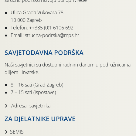
stručnu podršku razvoju poljoprivrede
Ulica Grada Vukovara 78
10 000 Zagreb
Telefon: ++385 (0)1 6106 692
Email: strucna-podrska@mps.hr
SAVJETODAVNA PODRŠKA
Naši savjetnici su dostupni radnim danom u podružnicama
diljem Hrvatske.
8 – 16 sati (Grad Zagreb)
7 – 15 sati (Ispostave)
Adresar savjetnika
ZA DJELATNIKE UPRAVE
SEMIS