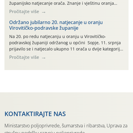
županijsko natjecanje orača. Znanje i vještinu oranja
odmjerili su 3 natjecatelja u kategoriji plugova ravnjaka i
Pročitajte više
7 natjecatelja u kategoriji plugova premetnjaka.
Okupljenima su se obratili Željko Kucjenić voditelj
Održano jubilarno 20. natjecanje u oranju
Virovitičko-podravske županije
područne službe za stručnu podršku Slavonski Brod,
Tomislav Pendić […]
Na 20. po redu natjecanju u oranju u Virovitičko-
podravskoj županiji održanog u općini Sopje, 11. srpnja
prijavilo se i natjecalo ukupno 11 orača u dvije kategorije:
plugovi premetnjaci sa prijavljena 5 natjecatelja i
Pročitajte više
plugovi ravnjaci sa prijavljena 6 natjecatelja. Radni dio
natjecanja organiziran je od strane Udruge orača
Virovitičko-podravske županije, Ministarstva
poljoprivrede šumarstva i ribarstva […]
KONTAKTIRAJTE NAS
Ministarstvo poljoprivrede, šumarstva i ribarstva, Uprava za