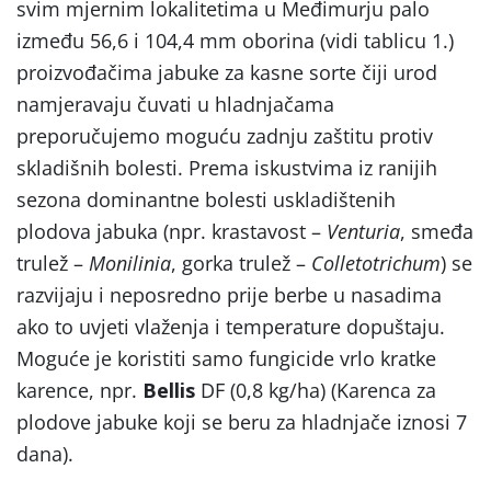
svim mjernim lokalitetima u Međimurju palo
između 56,6 i 104,4 mm oborina (vidi tablicu 1.)
proizvođačima jabuke za kasne sorte čiji urod
namjeravaju čuvati u hladnjačama
preporučujemo moguću zadnju zaštitu protiv
skladišnih bolesti. Prema iskustvima iz ranijih
sezona dominantne bolesti uskladištenih
plodova jabuka (npr. krastavost –
Venturia
, smeđa
trulež –
Monilinia
, gorka trulež –
Colletotrichum
) se
razvijaju i neposredno prije berbe u nasadima
ako to uvjeti vlaženja i temperature dopuštaju.
Moguće je koristiti samo fungicide vrlo kratke
karence, npr.
Bellis
DF (0,8 kg/ha) (Karenca za
plodove jabuke koji se beru za hladnjače iznosi 7
dana).