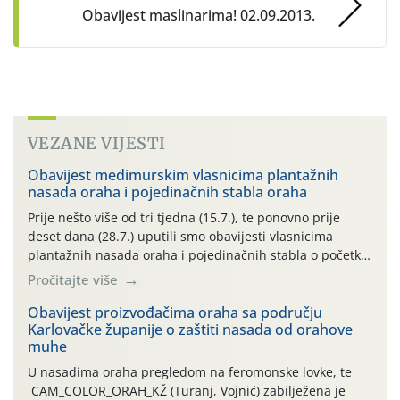
Obavijest maslinarima! 02.09.2013.
VEZANE VIJESTI
Obavijest međimurskim vlasnicima plantažnih
nasada oraha i pojedinačnih stabla oraha
Prije nešto više od tri tjedna (15.7.), te ponovno prije
deset dana (28.7.) uputili smo obavijesti vlasnicima
plantažnih nasada oraha i pojedinačnih stabla o početku
leta i ovogodišnjoj potrebi usmjerenog suzbijanja
Pročitajte više
orahove muhe (Rhagoletis completa)! Već dvanaest dana
traje drugi ovogodišnji “toplinski udar”, koji naročito
Obavijest proizvođačima oraha sa području
Karlovačke županije o zaštiti nasada od orahove
izražen zadnja šest dana (31.7.-05.8.), jer najviše
muhe
temperature zraka svakodnevno […]
U nasadima oraha pregledom na feromonske lovke, te
CAM_COLOR_ORAH_KŽ (Turanj, Vojnić) zabilježena je