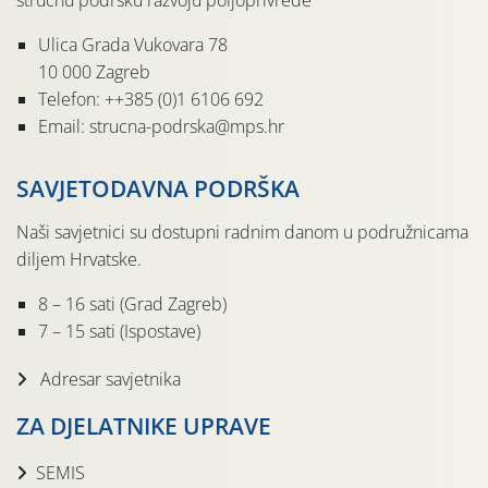
stručnu podršku razvoju poljoprivrede
Ulica Grada Vukovara 78
10 000 Zagreb
Telefon: ++385 (0)1 6106 692
Email: strucna-podrska@mps.hr
SAVJETODAVNA PODRŠKA
Naši savjetnici su dostupni radnim danom u podružnicama
diljem Hrvatske.
8 – 16 sati (Grad Zagreb)
7 – 15 sati (Ispostave)
Adresar savjetnika
ZA DJELATNIKE UPRAVE
SEMIS