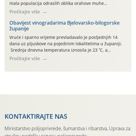
mala populacija odraslih oblika orahove muhe
(Rhagoletis completa). Niska brojnost može se objasniti
Pročitajte više
činjenicom da je riječ o mladim nasadima s vrlo malim
urodom, što je povezano i s manjim brojem prezimjelih
Obavijest vinogradarima Bjelovarsko-bilogorske
županije
jedinki. U starijim nasadima, na žutim ljepljivim Rebell
pločama s […]
Vruće i sparno vrijeme prevladavalo je posljednjih 14
dana uz pljuskove na pojedinim lokalitetima u županiji.
Srednja dnevna temperatura iznosila je 23 ˚C, a
maksimalne su posljednjih dana dosezale do 35 ˚C.
Pročitajte više
Simptome plamenjače vinove loze (Plasmoparas
viticola) vidljivi su na zapercima i vršnom mladom lišću.
Kako bi i dalje održali zdravu lisnu masu u zaštiti je
moguće […]
KONTAKTIRAJTE NAS
Ministarstvo poljoprivrede, šumarstva i ribarstva, Uprava za