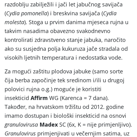
razdoblju zabilježili i jači let jabučnog savijača
(
Cydia pomonella
) i breskvina savijača (
Cydia
molesta
). Stoga u prvim danima mjeseca rujna u
takvim nasadima obavezno svakodnevno
kontrolirati zdravstveno stanje jabuka, naročito
ako su susjedna polja kukuruza jače stradala od
visokih ljetnih temperatura i nedostatka vode.
Za mogući zaštitu plodova jabuke (samo sorte
čija berba započinje tek sredinom i/ili u drugoj
polovici rujna o.g.) moguće je koristiti
insekticid
Affirm
WG (Karenca = 7 dana).
Također, na hrvatskom tržištu od 2012. godine
imamo dostupan i biološki insekticid na osnovi
granulovirusa
Madex
SC (6x, K = nije primjenljivo).
Granulovirus
primjenjivati u večernjim satima, uz