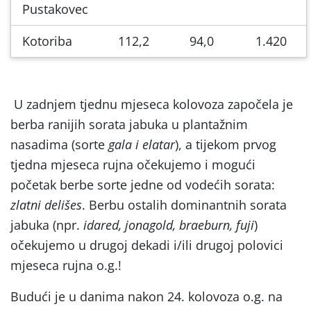
Pustakovec
Kotoriba
112,2
94,0
1.420
U zadnjem tjednu mjeseca kolovoza započela je
berba ranijih sorata jabuka u plantažnim
nasadima (sorte
gala i elatar
), a tijekom prvog
tjedna mjeseca rujna očekujemo i mogući
početak berbe sorte jedne od vodećih sorata:
zlatni delišes
. Berbu ostalih dominantnih sorata
jabuka (npr.
idared, jonagold, braeburn, fuji
)
očekujemo u drugoj dekadi i/ili drugoj polovici
mjeseca rujna o.g.!
Budući je u danima nakon 24. kolovoza o.g. na