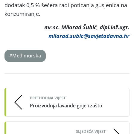
dodatak 0,5 % šećera radi poticanja gusjenica na
konzumiranje.
mr.sc. Milorad Šubić, dipl.inž.agr.
milorad.subic@savjetodavna.hr
#Međimurska
Post
navigation
PRETHODNA VIJEST
Proizvodnja lavande gdje i zašto
SLJEDEĆA VIJEST