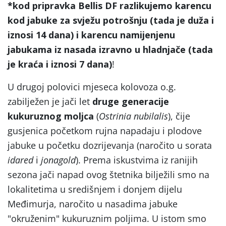
*kod pripravka Bellis DF razlikujemo karencu
kod jabuke za svježu potrošnju (tada je duža i
iznosi 14 dana) i karencu namijenjenu
jabukama iz nasada izravno u hladnjače (tada
je kraća i iznosi 7 dana)
!
U drugoj polovici mjeseca kolovoza o.g.
zabilježen je jači let
druge generacije
kukuruznog moljca
(
Ostrinia nubilalis
), čije
gusjenica početkom rujna napadaju i plodove
jabuke u početku dozrijevanja (naročito u sorata
idared
i
jonagold
). Prema iskustvima iz ranijih
sezona jači napad ovog štetnika bilježili smo na
lokalitetima u središnjem i donjem dijelu
Međimurja, naročito u nasadima jabuke
"okruženim" kukuruznim poljima. U istom smo