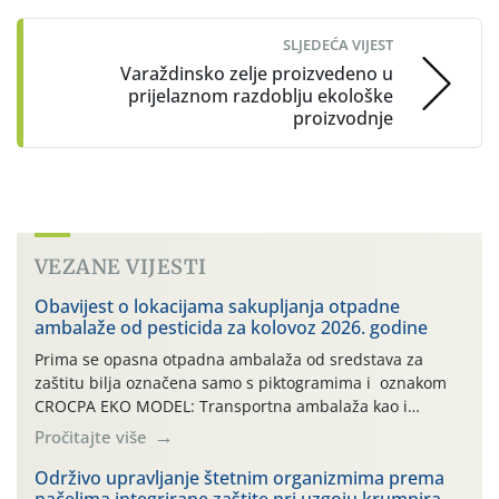
SLJEDEĆA VIJEST
Varaždinsko zelje proizvedeno u
prijelaznom razdoblju ekološke
proizvodnje
VEZANE VIJESTI
Obavijest o lokacijama sakupljanja otpadne
ambalaže od pesticida za kolovoz 2026. godine
Prima se opasna otpadna ambalaža od sredstava za
zaštitu bilja označena samo s piktogramima i oznakom
CROCPA EKO MODEL: Transportna ambalaža kao i
ambalaža drugih proizvoda koji nisu sredstva za zaštitu
Pročitajte više
bilja (npr. ambalaža od mineralnih gnojiva,) se ne
prihvaća. Korisnicima je osiguran besplatni povrat
Održivo upravljanje štetnim organizmima prema