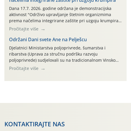
načelima integrirane zaštite pri uzgoju krumpira
prazne ambalaže isključivo ovih tvrtki: AGROCHEM-MAKS,
AGRONOM, ALBAUGH TKI* (PINUS […]
Dana 17.7. 2026. godine održana je demonstracijska
aktivnost "Održivo upravljanje štetnim organizmima
prema načelima integrirane zaštite pri uzgoju krumpira"
na pokusnom polju "Poredje", kraj naselja Belica (ARKOD
Pročitajte više
parcela ID 2445031) (središnji dio Međimurske županije).
Održani Dani svete Ane na Pelješcu
Djelatnici Ministarstva poljoprivrede, šumarstva i
ribarstva (Uprava za stručnu podršku razvoju
poljoprivrede) sudjelovali su na tradicionalnom Vinskom
forumu, održanom 24.07.2026. godine u Domu vinarske
Pročitajte više
tradicije u Putnikovićima na poluotoku Pelješcu, u
organizaciji PZ Putniković, Zadružni savez Dalmacije,
Udruga Dalmika i općina Ston. Manifestacija, koja se već
sedmu godinu zaredom održava u sklopu proslave Dana
svete […]
KONTAKTIRAJTE NAS