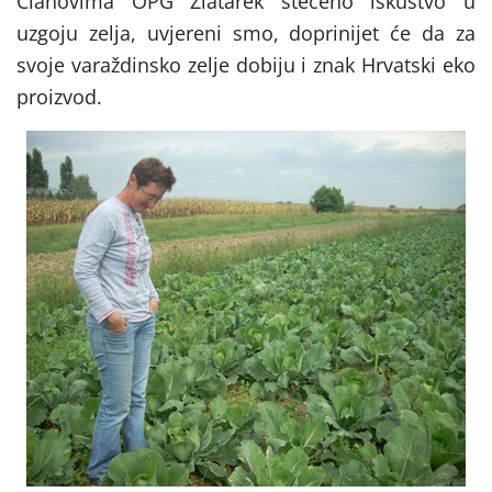
Članovima OPG Zlatarek stečeno iskustvo u
uzgoju zelja, uvjereni smo, doprinijet će da za
svoje varaždinsko zelje dobiju i znak Hrvatski eko
proizvod.