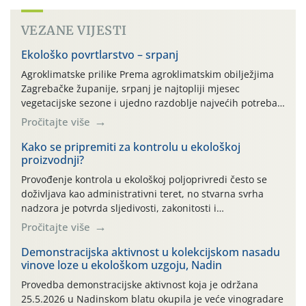
VEZANE VIJESTI
Ekološko povrtlarstvo – srpanj
Agroklimatske prilike Prema agroklimatskim obilježjima
Zagrebačke županije, srpanj je najtopliji mjesec
vegetacijske sezone i ujedno razdoblje najvećih potreba
povrtlarskih kultura za vodom. Posljednjih godina na
Pročitajte više
području Zagrebačke županije sve su učestaliji toplinski
valovi s maksimalnim dnevnim temperaturama iznad 30
Kako se pripremiti za kontrolu u ekološkoj
proizvodnji?
°C te izraženim povećanjem evapotranspiracije. Oborine
su tijekom srpnja uglavnom neravnomjerno raspoređene
Provođenje kontrola u ekološkoj poljoprivredi često se
– dulja sušna razdoblja […]
doživljava kao administrativni teret, no stvarna svrha
nadzora je potvrda sljedivosti, zakonitosti i
vjerodostojnosti Vašeg truda na tržištu. Kontrola nije
Pročitajte više
usmjerena na kažnjavanje proizvođača, već na
potvrđivanje usklađenosti proizvodnje s propisima te
Demonstracijska aktivnost u kolekcijskom nasadu
vinove loze u ekološkom uzgoju, Nadin
osiguravanje povjerenja potrošača u ekološke proizvode.
Kako bismo Vam olakšali pripremu za nadzorne
Provedba demonstracijske aktivnost koja je održana
preglede, pripremili smo pregledan vodič kroz ključne
25.5.2026 u Nadinskom blatu okupila je veće vinogradare