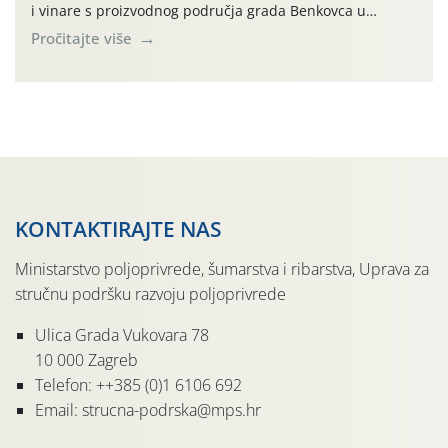
korake i najčešće izazove s terena.
i vinare s proizvodnog područja grada Benkovca u
kolekcijskom nasadu autohtonih sorata vinove loze kod
Pročitajte više
vl. Tomislava Glavića iz Nadina. Nipošto nije slučajno
odabrano ovo uzorno poljoprivredno gospodarstvo kao ni
sama lokacija kolekcijskog nasada vinove loze u
ekološkom uzgoju. Naime, radi […]
KONTAKTIRAJTE NAS
Ministarstvo poljoprivrede, šumarstva i ribarstva, Uprava za
stručnu podršku razvoju poljoprivrede
Ulica Grada Vukovara 78
10 000 Zagreb
Telefon: ++385 (0)1 6106 692
Email: strucna-podrska@mps.hr