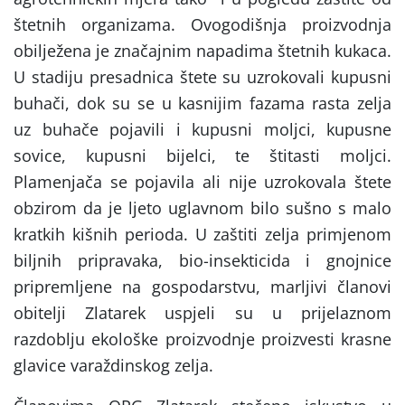
štetnih organizama. Ovogodišnja proizvodnja
obilježena je značajnim napadima štetnih kukaca.
U stadiju presadnica štete su uzrokovali kupusni
buhači, dok su se u kasnijim fazama rasta zelja
uz buhače pojavili i kupusni moljci, kupusne
sovice, kupusni bijelci, te štitasti moljci.
Plamenjača se pojavila ali nije uzrokovala štete
obzirom da je ljeto uglavnom bilo sušno s malo
kratkih kišnih perioda. U zaštiti zelja primjenom
biljnih pripravaka, bio-insekticida i gnojnice
pripremljene na gospodarstvu, marljivi članovi
obitelji Zlatarek uspjeli su u prijelaznom
razdoblju ekološke proizvodnje proizvesti krasne
glavice varaždinskog zelja.