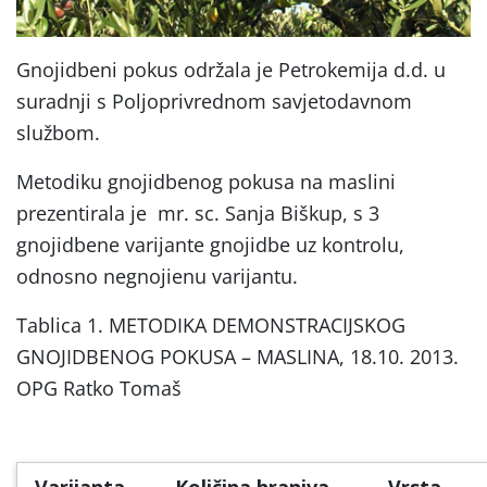
Gnojidbeni pokus održala je Petrokemija d.d. u
suradnji s Poljoprivrednom savjetodavnom
službom.
Metodiku gnojidbenog pokusa na maslini
prezentirala je mr. sc. Sanja Biškup, s 3
gnojidbene varijante gnojidbe uz kontrolu,
odnosno negnojienu varijantu.
Tablica 1. METODIKA DEMONSTRACIJSKOG
GNOJIDBENOG POKUSA – MASLINA, 18.10. 2013.
OPG Ratko Tomaš
Varijanta
Količina hraniva
Vrsta