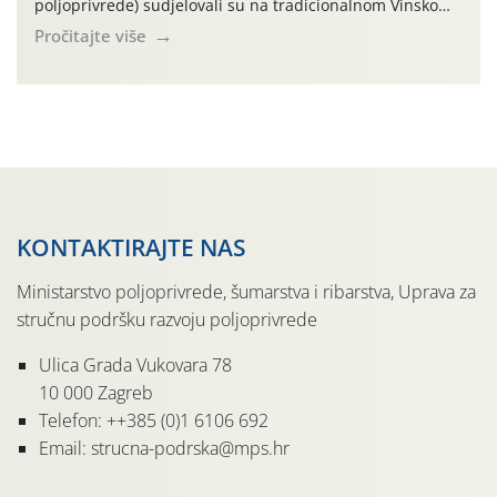
poljoprivrede) sudjelovali su na tradicionalnom Vinskom
forumu, održanom 24.07.2026. godine u Domu vinarske
Pročitajte više
tradicije u Putnikovićima na poluotoku Pelješcu, u
organizaciji PZ Putniković, Zadružni savez Dalmacije,
Udruga Dalmika i općina Ston. Manifestacija, koja se već
sedmu godinu zaredom održava u sklopu proslave Dana
svete […]
KONTAKTIRAJTE NAS
Ministarstvo poljoprivrede, šumarstva i ribarstva, Uprava za
stručnu podršku razvoju poljoprivrede
Ulica Grada Vukovara 78
10 000 Zagreb
Telefon: ++385 (0)1 6106 692
Email: strucna-podrska@mps.hr