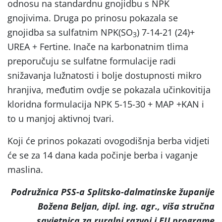
odnosu na standardnu gnojidbu s NPK
gnojivima. Druga po prinosu pokazala se
gnojidba sa sulfatnim NPK(SO
) 7-14-21 (24)+
3
UREA + Fertine. Inače na karbonatnim tlima
preporučuju se sulfatne formulacije radi
snižavanja lužnatosti i bolje dostupnosti mikro
hranjiva, međutim ovdje se pokazala učinkovitija
kloridna formulacija NPK 5-15-30 + MAP +KAN i
to u manjoj aktivnoj tvari.
Koji će prinos pokazati ovogodišnja berba vidjeti
će se za 14 dana kada počinje berba i vaganje
maslina.
Podružnica PSS-a Splitsko-dalmatinske županije
Božena Beljan, dipl. ing. agr., viša stručna
savjetnica za ruralni razvoj i EU programe