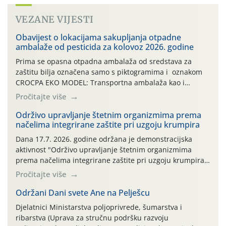
VEZANE VIJESTI
Obavijest o lokacijama sakupljanja otpadne
ambalaže od pesticida za kolovoz 2026. godine
Prima se opasna otpadna ambalaža od sredstava za
zaštitu bilja označena samo s piktogramima i oznakom
CROCPA EKO MODEL: Transportna ambalaža kao i
ambalaža drugih proizvoda koji nisu sredstva za zaštitu
Pročitajte više
bilja (npr. ambalaža od mineralnih gnojiva,) se ne
prihvaća. Korisnicima je osiguran besplatni povrat
Održivo upravljanje štetnim organizmima prema
načelima integrirane zaštite pri uzgoju krumpira
prazne ambalaže isključivo ovih tvrtki: AGROCHEM-MAKS,
AGRONOM, ALBAUGH TKI* (PINUS […]
Dana 17.7. 2026. godine održana je demonstracijska
aktivnost "Održivo upravljanje štetnim organizmima
prema načelima integrirane zaštite pri uzgoju krumpira"
na pokusnom polju "Poredje", kraj naselja Belica (ARKOD
Pročitajte više
parcela ID 2445031) (središnji dio Međimurske županije).
Održani Dani svete Ane na Pelješcu
Djelatnici Ministarstva poljoprivrede, šumarstva i
ribarstva (Uprava za stručnu podršku razvoju