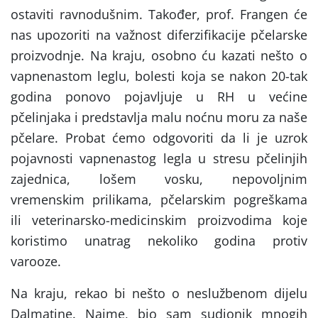
ostaviti ravnodušnim. Također, prof. Frangen će
nas upozoriti na važnost diferzifikacije pčelarske
proizvodnje. Na kraju, osobno ću kazati nešto o
vapnenastom leglu, bolesti koja se nakon 20-tak
godina ponovo pojavljuje u RH u većine
pčelinjaka i predstavlja malu noćnu moru za naše
pčelare. Probat ćemo odgovoriti da li je uzrok
pojavnosti vapnenastog legla u stresu pčelinjih
zajednica, lošem vosku, nepovoljnim
vremenskim prilikama, pčelarskim pogreškama
ili veterinarsko-medicinskim proizvodima koje
koristimo unatrag nekoliko godina protiv
varooze.
Na kraju, rekao bi nešto o neslužbenom dijelu
Dalmatine. Naime, bio sam sudionik mnogih