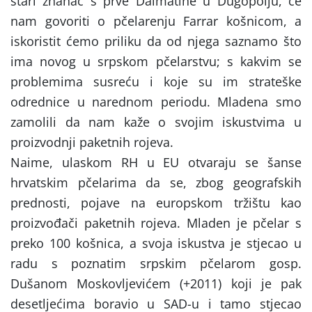
stari znanac s prve Dalmatine u Dugopolju, će
nam govoriti o pčelarenju Farrar košnicom, a
iskoristit ćemo priliku da od njega saznamo što
ima novog u srpskom pčelarstvu; s kakvim se
problemima susreću i koje su im strateške
odrednice u narednom periodu. Mladena smo
zamolili da nam kaže o svojim iskustvima u
proizvodnji paketnih rojeva.
Naime, ulaskom RH u EU otvaraju se šanse
hrvatskim pčelarima da se, zbog geografskih
prednosti, pojave na europskom tržištu kao
proizvođači paketnih rojeva. Mladen je pčelar s
preko 100 košnica, a svoja iskustva je stjecao u
radu s poznatim srpskim pčelarom gosp.
Dušanom Moskovljevićem (+2011) koji je pak
desetljećima boravio u SAD-u i tamo stjecao