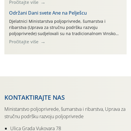
na pokusnom polju "Poredje", kraj naselja Belica (ARKOD
Pročitajte više
parcela ID 2445031) (središnji dio Međimurske županije).
Održani Dani svete Ane na Pelješcu
Djelatnici Ministarstva poljoprivrede, šumarstva i
ribarstva (Uprava za stručnu podršku razvoju
poljoprivrede) sudjelovali su na tradicionalnom Vinskom
forumu, održanom 24.07.2026. godine u Domu vinarske
Pročitajte više
tradicije u Putnikovićima na poluotoku Pelješcu, u
organizaciji PZ Putniković, Zadružni savez Dalmacije,
Udruga Dalmika i općina Ston. Manifestacija, koja se već
sedmu godinu zaredom održava u sklopu proslave Dana
svete […]
KONTAKTIRAJTE NAS
Ministarstvo poljoprivrede, šumarstva i ribarstva, Uprava za
stručnu podršku razvoju poljoprivrede
Ulica Grada Vukovara 78