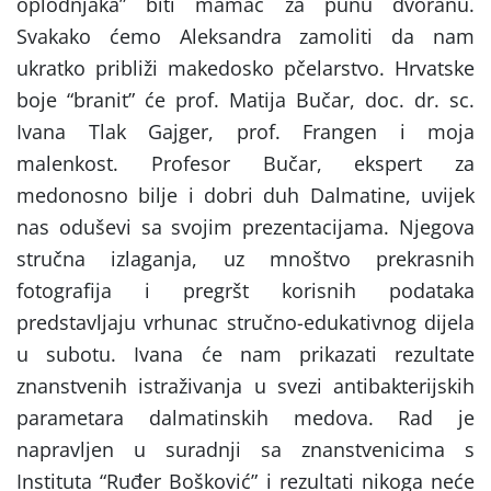
oplodnjaka” biti mamac za punu dvoranu.
Svakako ćemo Aleksandra zamoliti da nam
ukratko približi makedosko pčelarstvo. Hrvatske
boje “branit” će prof. Matija Bučar, doc. dr. sc.
Ivana Tlak Gajger, prof. Frangen i moja
malenkost. Profesor Bučar, ekspert za
medonosno bilje i dobri duh Dalmatine, uvijek
nas oduševi sa svojim prezentacijama. Njegova
stručna izlaganja, uz mnoštvo prekrasnih
fotografija i pregršt korisnih podataka
predstavljaju vrhunac stručno-edukativnog dijela
u subotu. Ivana će nam prikazati rezultate
znanstvenih istraživanja u svezi antibakterijskih
parametara dalmatinskih medova. Rad je
napravljen u suradnji sa znanstvenicima s
Instituta “Ruđer Bošković” i rezultati nikoga neće