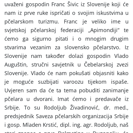
uvaženi gospodin Franc Šivic iz Slovenije koji će
nam iz prve ruke ispričati o svojim iskustvima u
pčelarskom turizmu. Franc je veliko ime u
svjetskoj pčelarskoj federaciji „Apimondiji“ te
ćemo ga sigurno pitati i o mnogim drugim
stvarima vezanim za slovensko pčelarstvo. Iz
Slovenije nam također dolazi gospodin Vlado
Auguštin, stručni savjetnik u Čebelarskoj zvezi
Slovenije. Vlado će nam pokušati objasniti kako
je moguće suzbijati varoozu tijekom ispaše.
Uvjeren sam da će ta tema pobuditi zanimanje
pčelara u dvorani. Imat ćemo i predavače iz
Srbije. To su Rodoljub Živadinović, dr. med.,
predsjednik Saveza pčelarskih organizacija Srbije
i gosp. Mladen Krstić, dipl. ing. agr. Rodoljub, naš