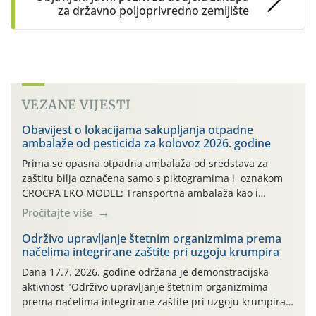
za državno poljoprivredno zemljište
VEZANE VIJESTI
Obavijest o lokacijama sakupljanja otpadne
ambalaže od pesticida za kolovoz 2026. godine
Prima se opasna otpadna ambalaža od sredstava za
zaštitu bilja označena samo s piktogramima i oznakom
CROCPA EKO MODEL: Transportna ambalaža kao i
ambalaža drugih proizvoda koji nisu sredstva za zaštitu
Pročitajte više
bilja (npr. ambalaža od mineralnih gnojiva,) se ne
prihvaća. Korisnicima je osiguran besplatni povrat
Održivo upravljanje štetnim organizmima prema
načelima integrirane zaštite pri uzgoju krumpira
prazne ambalaže isključivo ovih tvrtki: AGROCHEM-MAKS,
AGRONOM, ALBAUGH TKI* (PINUS […]
Dana 17.7. 2026. godine održana je demonstracijska
aktivnost "Održivo upravljanje štetnim organizmima
prema načelima integrirane zaštite pri uzgoju krumpira"