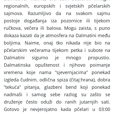
regionalnih, europskih i svjetskih pčelarskih
sajmova. Razumljivo da na svakom sajmu
postoje događanja iza pozornice ili tijekom
ručkova, večera ili balova. Mogu zaista, s puno
dokaza kazati da je atmosfera na Dalmatini među
boljima. Naime, onaj tko nikada nije bio na
pčelarskim večerama tijekom petka i subote na
Dalmatini sigurno je mnogo propustio.
Dalmatinska opuštenost i njihovo poimanje
vremena koje nama “sjevernjacima” ponekad
izgleda čudnim, odlična spiza (čitaj:hrana), dobra
”tekuća” pitanja, glazbeni bend koji ponekad
nadmaši i samog sebe razlog su zašto se
druženje često oduži do ranih jutarnjih sati.
Gotovo je nevjerojatno kada pčelari u 03:00