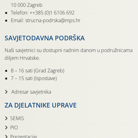
10 000 Zagreb
Telefon: ++385 (0)1 6106 692
Email: strucna-podrska@mps.hr
SAVJETODAVNA PODRŠKA
Naši savjetnici su dostupni radnim danom u podružnicama
diljem Hrvatske.
8 – 16 sati (Grad Zagreb)
7 – 15 sati (Ispostave)
Adresar savjetnika
ZA DJELATNIKE UPRAVE
SEMIS
PIO
Prezentacije