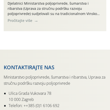
Djelatnici Ministarstva poljoprivrede, šumarstva i
ribarstva (Uprava za stručnu podršku razvoju
poljoprivrede) sudjelovali su na tradicionalnom Vinskom
forumu, održanom 24.07.2026. godine u Domu vinarske
Pročitajte više
tradicije u Putnikovićima na poluotoku Pelješcu, u
organizaciji PZ Putniković, Zadružni savez Dalmacije,
Udruga Dalmika i općina Ston. Manifestacija, koja se već
sedmu godinu zaredom održava u sklopu proslave Dana
svete […]
KONTAKTIRAJTE NAS
Ministarstvo poljoprivrede, šumarstva i ribarstva, Uprava za
stručnu podršku razvoju poljoprivrede
Ulica Grada Vukovara 78
10 000 Zagreb
Telefon: ++385 (0)1 6106 692