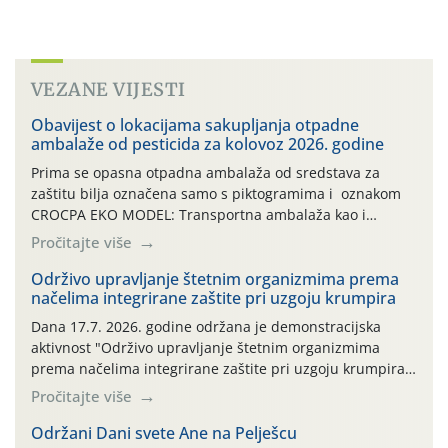
VEZANE VIJESTI
Obavijest o lokacijama sakupljanja otpadne
ambalaže od pesticida za kolovoz 2026. godine
Prima se opasna otpadna ambalaža od sredstava za
zaštitu bilja označena samo s piktogramima i oznakom
CROCPA EKO MODEL: Transportna ambalaža kao i
ambalaža drugih proizvoda koji nisu sredstva za zaštitu
Pročitajte više
bilja (npr. ambalaža od mineralnih gnojiva,) se ne
prihvaća. Korisnicima je osiguran besplatni povrat
Održivo upravljanje štetnim organizmima prema
načelima integrirane zaštite pri uzgoju krumpira
prazne ambalaže isključivo ovih tvrtki: AGROCHEM-MAKS,
AGRONOM, ALBAUGH TKI* (PINUS […]
Dana 17.7. 2026. godine održana je demonstracijska
aktivnost "Održivo upravljanje štetnim organizmima
prema načelima integrirane zaštite pri uzgoju krumpira"
na pokusnom polju "Poredje", kraj naselja Belica (ARKOD
Pročitajte više
parcela ID 2445031) (središnji dio Međimurske županije).
Održani Dani svete Ane na Pelješcu