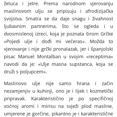
želuca i jetre. Prema narodnom vjerovanju
maslinovom ulju se pripisuju i afrodizijačka
svojstva. Smatra se da daje snagu i živahnost
ljubavnim partnerima, što se ogleda i u
dvosmislenoj izreci, koja je poznata širom Grčke
«Pojedi ulje i dođi mi večeras». Možda to
vjerovanje i nije grčki pronalazak, jer i španjolski
pisac Manuel Montalban u svojim «receptima»
navodi da je: «Ulje masna supstanca, koja se
druži s poljupcem».
Maslinovo ulje nije samo hrana i začin
nezamjenjiv u kuhinji, ono je i lijek i kozmetički
pripravak. Karakteristično je po specifičnoj
voćnoj aromi i mirisu na svježi plod masline,
umjerene je gorčine, pikantno je i karakteristične