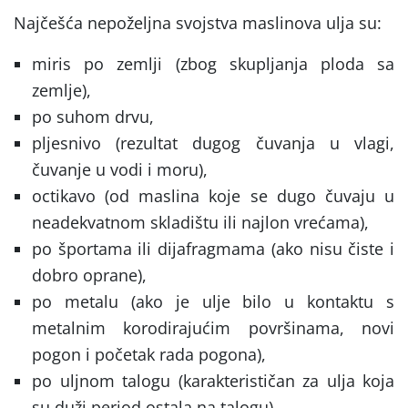
Najčešća nepoželjna svojstva maslinova ulja su:
miris po zemlji (zbog skupljanja ploda sa
zemlje),
po suhom drvu,
pljesnivo (rezultat dugog čuvanja u vlagi,
čuvanje u vodi i moru),
octikavo (od maslina koje se dugo čuvaju u
neadekvatnom skladištu ili najlon vrećama),
po športama ili dijafragmama (ako nisu čiste i
dobro oprane),
po metalu (ako je ulje bilo u kontaktu s
metalnim korodirajućim površinama, novi
pogon i početak rada pogona),
po uljnom talogu (karakterističan za ulja koja
su duži period ostala na talogu),