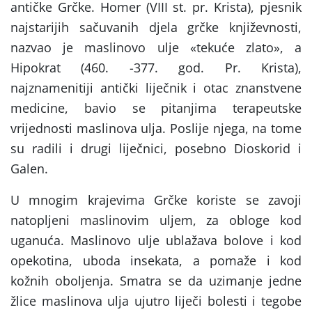
antičke Grčke. Homer (VIII st. pr. Krista), pjesnik
najstarijih sačuvanih djela grčke književnosti,
nazvao je maslinovo ulje «tekuće zlato», a
Hipokrat (460. -377. god. Pr. Krista),
najznamenitiji antički liječnik i otac znanstvene
medicine, bavio se pitanjima terapeutske
vrijednosti maslinova ulja. Poslije njega, na tome
su radili i drugi liječnici, posebno Dioskorid i
Galen.
U mnogim krajevima Grčke koriste se zavoji
natopljeni maslinovim uljem, za obloge kod
uganuća. Maslinovo ulje ublažava bolove i kod
opekotina, uboda insekata, a pomaže i kod
kožnih oboljenja. Smatra se da uzimanje jedne
žlice maslinova ulja ujutro liječi bolesti i tegobe