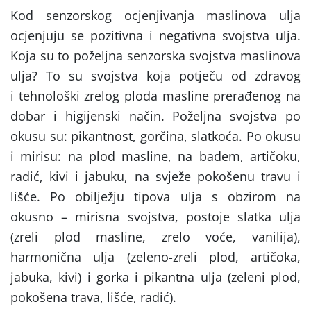
Kod senzorskog ocjenjivanja maslinova ulja
ocjenjuju se pozitivna i negativna svojstva ulja.
Koja su to poželjna senzorska svojstva maslinova
ulja? To su svojstva koja potječu od zdravog
i tehnološki zrelog ploda masline prerađenog na
dobar i higijenski način. Poželjna svojstva po
okusu su: pikantnost, gorčina, slatkoća. Po okusu
i mirisu: na plod masline, na badem, artičoku,
radić, kivi i jabuku, na svježe pokošenu travu i
lišće. Po obilježju tipova ulja s obzirom na
okusno – mirisna svojstva, postoje slatka ulja
(zreli plod masline, zrelo voće, vanilija),
harmonična ulja (zeleno-zreli plod, artičoka,
jabuka, kivi) i gorka i pikantna ulja (zeleni plod,
pokošena trava, lišće, radić).