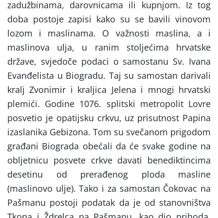
zadužbinama, darovnicama ili kupnjom. Iz tog
doba postoje zapisi kako su se bavili vinovom
lozom i maslinama. O važnosti maslina, a i
maslinova ulja, u ranim stoljećima hrvatske
države, svjedoče podaci o samostanu Sv. Ivana
Evanđelista u Biogradu. Taj su samostan darivali
kralj Zvonimir i kraljica Jelena i mnogi hrvatski
plemići. Godine 1076. splitski metropolit Lovre
posvetio je opatijsku crkvu, uz prisutnost Papina
izaslanika Gebizona. Tom su svečanom prigodom
građani Biograda obećali da će svake godine na
obljetnicu posvete crkve davati benediktincima
desetinu od prerađenog ploda masline
(maslinovo ulje). Tako i za samostan Čokovac na
Pašmanu postoji podatak da je od stanovništva
Tkona i Ždrelca na Pašmanu, kao dio prihoda,