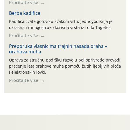
skupne 01.1, 01.2, 01.3, 01.4, 01.5 i 01.6. Djelatnost
Pročitajte više
prerade poljoprivrednih proizvoda je svako djelovanje na
poljoprivredni proizvod čiji je rezultat proizvod koji
Berba kadifice
također može biti poljoprivredni proizvod poput npr.
Kadifica cvate gotovo u svakom vrtu, jednogodišnja je
maslinovog ulja, bučinog ulja, vino od […]
ukrasna i mnogostruko korisna vrsta iz roda Tagetes.
Pročitajte više
Preporuka vlasnicima trajnih nasada oraha –
orahova muha
Uprava za stručnu podršku razvoju poljoprivrede provodi
praćenje leta orahove muhe pomoću žutih ljepljivih ploča
i elektronskih lovki.
Pročitajte više