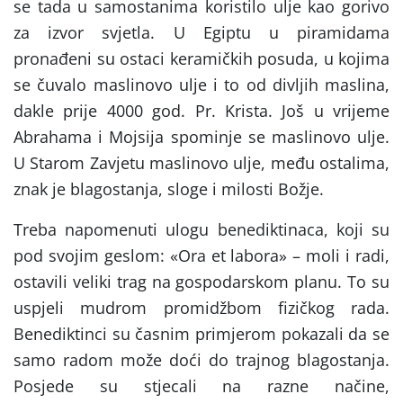
se tada u samostanima koristilo ulje kao gorivo
za izvor svjetla. U Egiptu u piramidama
pronađeni su ostaci keramičkih posuda, u kojima
se čuvalo maslinovo ulje i to od divljih maslina,
dakle prije 4000 god. Pr. Krista. Još u vrijeme
Abrahama i Mojsija spominje se maslinovo ulje.
U Starom Zavjetu maslinovo ulje, među ostalima,
znak je blagostanja, sloge i milosti Božje.
Treba napomenuti ulogu benediktinaca, koji su
pod svojim geslom: «Ora et labora» – moli i radi,
ostavili veliki trag na gospodarskom planu. To su
uspjeli mudrom promidžbom fizičkog rada.
Benediktinci su časnim primjerom pokazali da se
samo radom može doći do trajnog blagostanja.
Posjede su stjecali na razne načine,