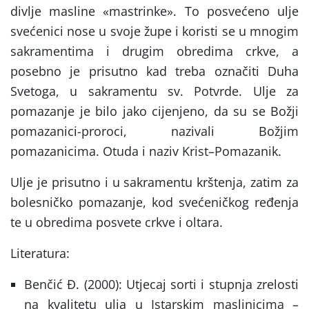
divlje masline «mastrinke». To posvećeno ulje
svećenici nose u svoje župe i koristi se u mnogim
sakramentima i drugim obredima crkve, a
posebno je prisutno kad treba označiti Duha
Svetoga, u sakramentu sv. Potvrde. Ulje za
pomazanje je bilo jako cijenjeno, da su se Božji
pomazanici-proroci, nazivali Božjim
pomazanicima. Otuda i naziv Krist–Pomazanik.
Ulje je prisutno i u sakramentu krštenja, zatim za
bolesničko pomazanje, kod svećeničkog ređenja
te u obredima posvete crkve i oltara.
Literatura:
Benčić Đ. (2000): Utjecaj sorti i stupnja zrelosti
na kvalitetu ulja u Istarskim maslinicima –