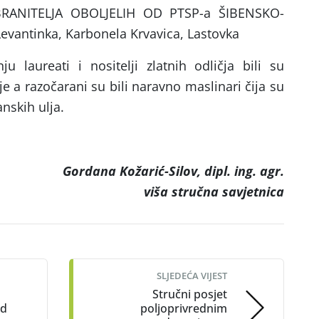
RANITELJA OBOLJELIH OD PTSP-a ŠIBENSKO-
evantinka, Karbonela Krvavica, Lastovka
 laureati i nositelji zlatnih odličja bili su
e a razočarani su bili naravno maslinari čija su
anskih ulja.
Gordana Kožarić-Silov, dipl. ing. agr.
viša stručna savjetnica
SLJEDEĆA VIJEST
Stručni posjet
ad
poljoprivrednim