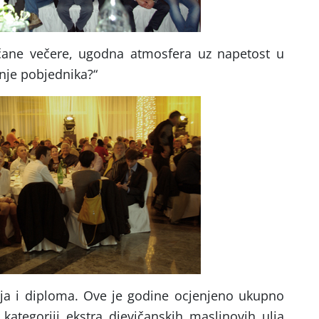
čane večere, ugodna atmosfera uz napetost u
enje pobjednika?“
lja i diploma. Ove je godine ocjenjeno ukupno
U kategoriji ekstra djevičanskih maslinovih ulja