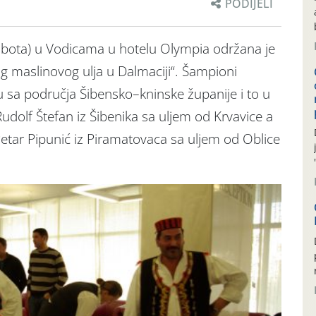
PODIJELI
ubota) u Vodicama u hotelu Olympia održana je
og maslinovog ulja u Dalmaciji“. Šampioni
u sa područja Šibensko–kninske županije i to u
Rudolf Štefan iz Šibenika sa uljem od Krvavice a
 Petar Pipunić iz Piramatovaca sa uljem od Oblice