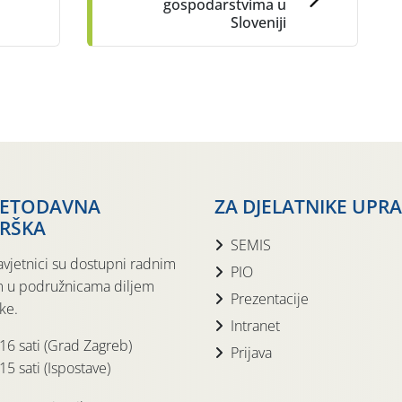
gospodarstvima u
Sloveniji
JETODAVNA
ZA DJELATNIKE UPR
RŠKA
SEMIS
avjetnici su dostupni radnim
PIO
 u podružnicama diljem
Prezentacije
ke.
Intranet
 16 sati (Grad Zagreb)
Prijava
15 sati (Ispostave)