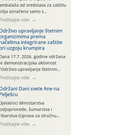
ambalaža od sredstava za zaštitu
bilja označena samo s
piktogramima i oznakom
Pročitajte više
CROCPA EKO MODEL:
Transportna ambalaža kao i
Održivo upravljanje štetnim
organizmima prema
ambalaža drugih proizvoda koji
načelima integrirane zaštite
nisu sredstva za zaštitu bilja
pri uzgoju krumpira
(npr. ambalaža od mineralnih
gnojiva,) se ne prihvaća.
Dana 17.7. 2026. godine održana
Korisnicima je osiguran
je demonstracijska aktivnost
besplatni povrat prazne
"Održivo upravljanje štetnim
ambalaže isključivo ovih tvrtki:
organizmima prema načelima
Pročitajte više
AGROCHEM-MAKS, AGRONOM,
integrirane zaštite pri uzgoju
ALBAUGH TKI* (PINUS […]
krumpira" na pokusnom polju
Održani Dani svete Ane na
Pelješcu
"Poredje", kraj naselja Belica
(ARKOD parcela ID 2445031)
Djelatnici Ministarstva
(središnji dio Međimurske
poljoprivrede, šumarstva i
županije).
ribarstva (Uprava za stručnu
podršku razvoju poljoprivrede)
Pročitajte više
sudjelovali su na tradicionalnom
Vinskom forumu, održanom