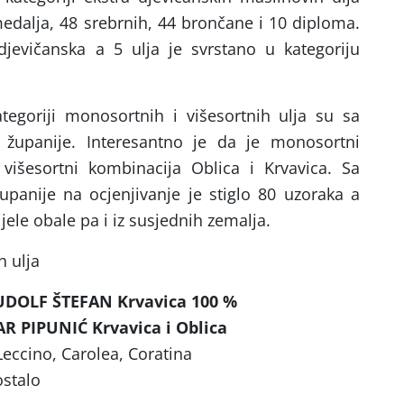
medalja, 48 srebrnih, 44 brončane i 10 diploma.
jevičanska a 5 ulja je svrstano u kategoriju
egoriji monosortnih i višesortnih ulja su sa
 županije. Interesantno je da je monosortni
višesortni kombinacija Oblica i Krvavica. Sa
upanije na ocjenjivanje je stiglo 80 uzoraka a
cijele obale pa i iz susjednih zemalja.
h ulja
UDOLF ŠTEFAN Krvavica 100 %
AR PIPUNIĆ Krvavica i Oblica
Leccino, Carolea, Coratina
ostalo