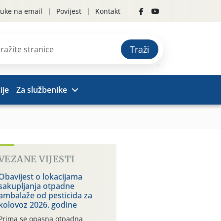
uke na email
Povijest
Kontakt
Traži
ije
Za službenike
VEZANE VIJESTI
Obavijest o lokacijama
sakupljanja otpadne
ambalaže od pesticida za
kolovoz 2026. godine
Prima se opasna otpadna