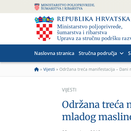
Naslovna stranica
Stručna područja
S
»
Vijesti
»
Održana treća manifestacija – Dani 
VIJESTI
Održana treća 
mladog maslino