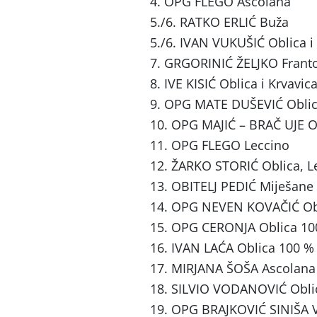
4. OPG FLEGO Ascolana
5./6. RATKO ERLIĆ Buža
5./6. IVAN VUKUŠIĆ Oblica i
7. GRGORINIĆ ŽELJKO Frant
8. IVE KISIĆ Oblica i Krvavic
9. OPG MATE DUŠEVIĆ Oblica
10. OPG MAJIĆ – BRAČ UJE 
11. OPG FLEGO Leccino
12. ŽARKO STORIĆ Oblica, L
13. OBITELJ PEDIĆ Miješane
14. OPG NEVEN KOVAČIĆ Obli
15. OPG CERONJA Oblica 1
16. IVAN LAĆA Oblica 100 %
17. MIRJANA ŠOŠA Ascolana
18. SILVIO VODANOVIĆ Obl
19. OPG BRAJKOVIĆ SINIŠA 