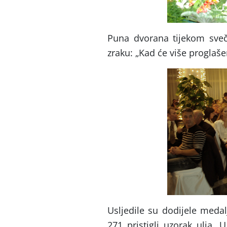
Puna dvorana tijekom sve
zraku: „Kad će više proglaš
Usljedile su dodijele meda
271 pristigli uzorak ulja. 