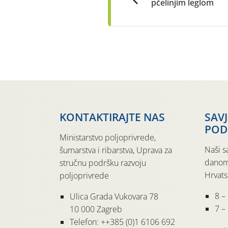
pčelinjim leglom
KONTAKTIRAJTE NAS
SAV
POD
Ministarstvo poljoprivrede,
Naši s
šumarstva i ribarstva, Uprava za
danom
stručnu podršku razvoju
Hrvats
poljoprivrede
8 –
Ulica Grada Vukovara 78
7 – 
10 000 Zagreb
Telefon: ++385 (0)1 6106 692