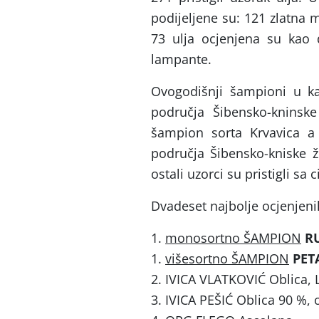
podijeljene su: 121 zlatna 
73 ulja ocjenjena su kao d
lampante.
Ovogodišnji šampioni u kat
područja Šibensko-kninske
šampion sorta Krvavica a 
područja Šibensko-kniske ž
ostali uzorci su pristigli sa 
Dvadeset najbolje ocjenjeni
1.
monosortno ŠAMPION
R
1.
višesortno ŠAMPION
PET
2. IVICA VLATKOVIĆ Oblica, 
3. IVICA PEŠIĆ Oblica 90 %, 