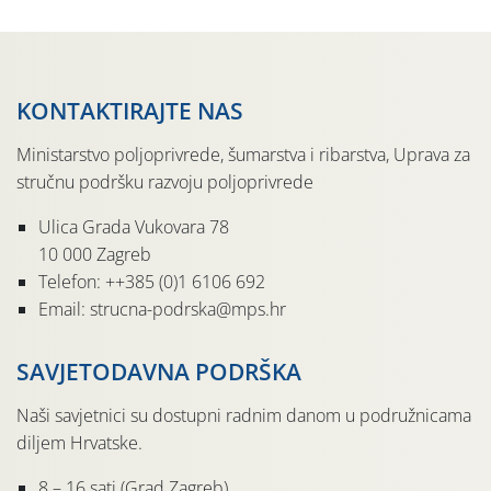
KONTAKTIRAJTE NAS
Ministarstvo poljoprivrede, šumarstva i ribarstva, Uprava za
stručnu podršku razvoju poljoprivrede
Ulica Grada Vukovara 78
10 000 Zagreb
Telefon: ++385 (0)1 6106 692
Email: strucna-podrska@mps.hr
SAVJETODAVNA PODRŠKA
Naši savjetnici su dostupni radnim danom u podružnicama
diljem Hrvatske.
8 – 16 sati (Grad Zagreb)