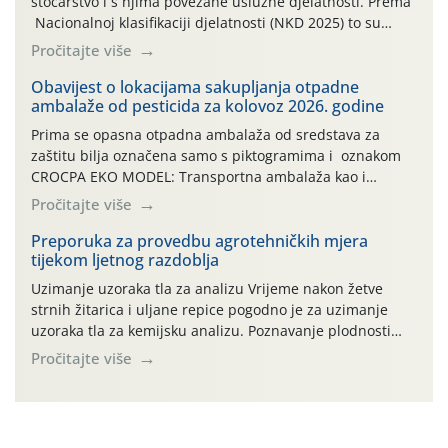
stočarstvo i s njima povezane uslužne djelatnosti. Prema
Nacionalnoj klasifikaciji djelatnosti (NKD 2025) to su
skupne 01.1, 01.2, 01.3, 01.4, 01.5 i 01.6. Djelatnost
Pročitajte više
prerade poljoprivrednih proizvoda je svako djelovanje na
poljoprivredni proizvod čiji je rezultat proizvod koji
Obavijest o lokacijama sakupljanja otpadne
ambalaže od pesticida za kolovoz 2026. godine
također može biti poljoprivredni proizvod poput npr.
maslinovog ulja, bučinog ulja, vino od […]
Prima se opasna otpadna ambalaža od sredstava za
zaštitu bilja označena samo s piktogramima i oznakom
CROCPA EKO MODEL: Transportna ambalaža kao i
ambalaža drugih proizvoda koji nisu sredstva za zaštitu
Pročitajte više
bilja (npr. ambalaža od mineralnih gnojiva,) se ne
prihvaća. Korisnicima je osiguran besplatni povrat
Preporuka za provedbu agrotehničkih mjera
tijekom ljetnog razdoblja
prazne ambalaže isključivo ovih tvrtki: AGROCHEM-MAKS,
AGRONOM, ALBAUGH TKI* (PINUS […]
Uzimanje uzoraka tla za analizu Vrijeme nakon žetve
strnih žitarica i uljane repice pogodno je za uzimanje
uzoraka tla za kemijsku analizu. Poznavanje plodnosti
parcele temelj je za pravilnu gnojidbu. Samo
Pročitajte više
izbalansiranom i pravodobnom gnojidbom možemo
osigurati dobre prinose zadovoljavajuće kvalitete. Zbog
nepoznavanja opskrbljenosti tla i njegove reakcije često
se u praksi događa da radi […]