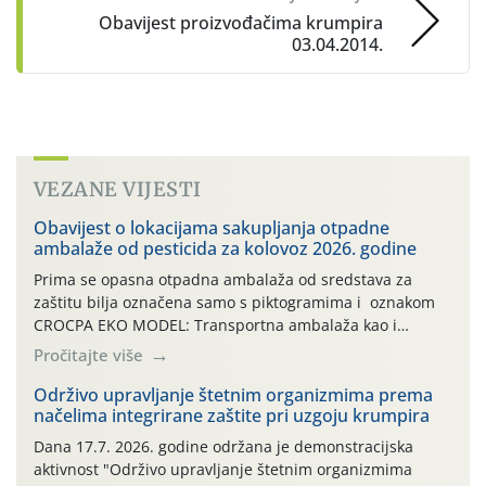
Obavijest proizvođačima krumpira
03.04.2014.
VEZANE VIJESTI
Obavijest o lokacijama sakupljanja otpadne
ambalaže od pesticida za kolovoz 2026. godine
Prima se opasna otpadna ambalaža od sredstava za
zaštitu bilja označena samo s piktogramima i oznakom
CROCPA EKO MODEL: Transportna ambalaža kao i
ambalaža drugih proizvoda koji nisu sredstva za zaštitu
Pročitajte više
bilja (npr. ambalaža od mineralnih gnojiva,) se ne
prihvaća. Korisnicima je osiguran besplatni povrat
Održivo upravljanje štetnim organizmima prema
načelima integrirane zaštite pri uzgoju krumpira
prazne ambalaže isključivo ovih tvrtki: AGROCHEM-MAKS,
AGRONOM, ALBAUGH TKI* (PINUS […]
Dana 17.7. 2026. godine održana je demonstracijska
aktivnost "Održivo upravljanje štetnim organizmima