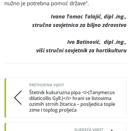
nužno je potrebna pomoć države“.
Ivana Tomac Talajić, dipl .ing.,
stručna savjetnica za biljno zdravstvo
Ivo Batinović, dipl .ing.,
viši stručni savjetnik za hortikulturu
Post
navigation
PRETHODNA VIJEST
Štetnik kukuruzna pipa <i>(Tanymecus
dilaticollis Gyll.)</i> hrani se listovima
ozimih strnih žitarica – posljedica tople
zime i toplog proljeća
SLJEDEĆA VIJEST