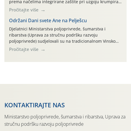
prema načelima integrirane zaštite pri uzgoju krumpira"
na pokusnom polju "Poredje", kraj naselja Belica (ARKOD
Pročitajte više
parcela ID 2445031) (središnji dio Međimurske županije).
Održani Dani svete Ane na Pelješcu
Djelatnici Ministarstva poljoprivrede, šumarstva i
ribarstva (Uprava za stručnu podršku razvoju
poljoprivrede) sudjelovali su na tradicionalnom Vinskom
forumu, održanom 24.07.2026. godine u Domu vinarske
Pročitajte više
tradicije u Putnikovićima na poluotoku Pelješcu, u
organizaciji PZ Putniković, Zadružni savez Dalmacije,
Udruga Dalmika i općina Ston. Manifestacija, koja se već
sedmu godinu zaredom održava u sklopu proslave Dana
svete […]
KONTAKTIRAJTE NAS
Ministarstvo poljoprivrede, šumarstva i ribarstva, Uprava za
stručnu podršku razvoju poljoprivrede