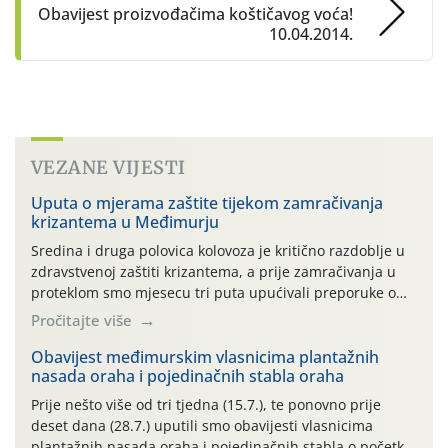
Obavijest proizvođačima koštičavog voća!
10.04.2014.
VEZANE VIJESTI
Uputa o mjerama zaštite tijekom zamračivanja
krizantema u Međimurju
Sredina i druga polovica kolovoza je kritično razdoblje u
zdravstvenoj zaštiti krizantema, a prije zamračivanja u
proteklom smo mjesecu tri puta upućivali preporuke o
preventivnim mjerama zaštite krizantema od najčešćih
Pročitajte više
uzročnika bolesti, štetnika i fito-fagnih grinja (23.7., 14.7.,
06.7.)! Na početku ovog mjeseca je zabilježeno je
Obavijest međimurskim vlasnicima plantažnih
nasada oraha i pojedinačnih stabla oraha
povijesno i ekstremno vruće meteorološko razdoblje, uz
najviše temperature […]
Prije nešto više od tri tjedna (15.7.), te ponovno prije
deset dana (28.7.) uputili smo obavijesti vlasnicima
plantažnih nasada oraha i pojedinačnih stabla o početku