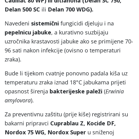
Cadillac 80 WP) ili ditianona (Delan SC 750,
Delan 500 SC
ili
Delan 700 WDG).
Navedeni
sistemični
fungicidi djeluju i na
pepelnicu jabuke
, a kurativno suzbijaju
uzročnika krastavosti jabuke ako se primijene 70-
96 sati nakon infekcije (ovisno o temperaturi
zraka).
Bude li tijekom cvatnje ponovno padala kiša uz
temperaturu zraka iznad 18°C jabukama prijeti
opasnost širenja
bakterijeske paleži
(
Erwinia
amylovora
).
Za preventivnu zaštitu (prije kiše) registrirani su
bakarni pripravci
Cuprablau Z, Kocide DF,
Nordox 75 WG, Nordox Super
u sniženoj