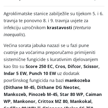
Agroklimatske stanice zabilježile su tijekom 5. i 6.
travnja te ponovno 8. i 9. travnja uvjete za
infekciju uzročnikom
krastavosti
(
Venturia
inaequalis
).
Većina sorata jabuka nazazi se u fazi pune
cvatnje pa voćarima preporučamo primijeniti
sistemične fungicide s kurativnim djelovanjem
kao što su
Score 250 EC, Cros, Difcor, Scissor,
Indar 5 EW, Punch 10 EW
uz dodatak
površinskog fungicida na bazi
mankozeba
(Dithane M-45, Dithane DG Neotec,
Mankozeb, Pinozeb M-45, Star 80 WP, Caiman
WP, Mankonor, Crittox MZ 80, Mankokal,