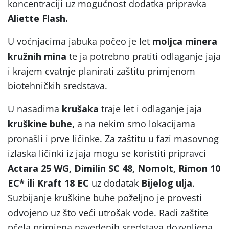
koncentraciji uz mogućnost dodatka pripravka
Aliette Flash.
U voćnjacima jabuka počeo je let
moljca minera
kružnih mina
te ja potrebno pratiti odlaganje jaja
i krajem cvatnje planirati zaštitu primjenom
biotehničkih sredstava.
U nasadima
krušaka
traje let i odlaganje jaja
kruškine buhe,
a na nekim smo lokacijama
pronašli i prve ličinke. Za zaštitu u fazi masovnog
izlaska ličinki iz jaja mogu se koristiti pripravci
Actara 25 WG, Dimilin SC 48, Nomolt, Rimon 10
EC* ili Kraft 18 EC
uz dodatak
Bijelog ulja
.
Suzbijanje kruškine buhe poželjno je provesti
odvojeno uz što veći utrošak vode. Radi zaštite
pčela primjena navedenih sredstava dozvoljena