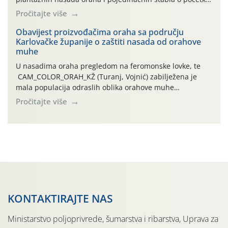
leta i ovogodišnjoj potrebi usmjerenog suzbijanja
Pročitajte više
orahove muhe (Rhagoletis completa)! Već dvanaest dana
traje drugi ovogodišnji “toplinski udar”, koji naročito
Obavijest proizvođačima oraha sa području
Karlovačke županije o zaštiti nasada od orahove
izražen zadnja šest dana (31.7.-05.8.), jer najviše
muhe
temperature zraka svakodnevno […]
U nasadima oraha pregledom na feromonske lovke, te
CAM_COLOR_ORAH_KŽ (Turanj, Vojnić) zabilježena je
mala populacija odraslih oblika orahove muhe
(Rhagoletis completa). Niska brojnost može se objasniti
Pročitajte više
činjenicom da je riječ o mladim nasadima s vrlo malim
urodom, što je povezano i s manjim brojem prezimjelih
jedinki. U starijim nasadima, na žutim ljepljivim Rebell
pločama s […]
KONTAKTIRAJTE NAS
Ministarstvo poljoprivrede, šumarstva i ribarstva, Uprava za