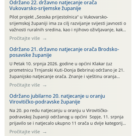
Održano 22. državno natjecanje orača
Vukovarsko-srijemske županije
Pilot projekt „Seoska prijestolnica“ u Vukovarsko-
srijemskoj županiji ima za cilj razvijanje svijesti javnosti o
važnosti ruralnih sredina, kao i njihovo oživljavanje, kako
bi se pokrenule: društvene, gospodarske, kulturne i
Pročitajte više
sportske aktivnosti kojima se može pokazati sva ljepota i
bogatstvo, ali i snaga opstanka u ovom kraju za koji smo
Održano 21. državno natjecanje orača Brodsko-
posavske županije
nerazdvojivo vezani. Ove 2026. godine tu […]
U Petak 10. srpnja 2026. godine u općini Klakar (uz
prometnicu Trnjanski Kuti-Donja Bebrina) održano je 21.
županijsko natjecanje orača. Znanje i vještinu oranja
odmjerili su 3 natjecatelja u kategoriji plugova ravnjaka i
Pročitajte više
7 natjecatelja u kategoriji plugova premetnjaka.
Okupljenima su se obratili Željko Kucjenić voditelj
Održano jubilarno 20. natjecanje u oranju
Virovitičko-podravske županije
područne službe za stručnu podršku Slavonski Brod,
Tomislav Pendić […]
Na 20. po redu natjecanju u oranju u Virovitičko-
podravskoj županiji održanog u općini Sopje, 11. srpnja
prijavilo se i natjecalo ukupno 11 orača u dvije kategorije:
plugovi premetnjaci sa prijavljena 5 natjecatelja i
Pročitajte više
plugovi ravnjaci sa prijavljena 6 natjecatelja. Radni dio