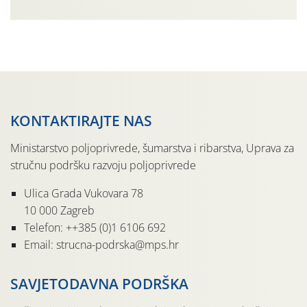
natjecanja organiziran je od strane Udruge orača
Virovitičko-podravske županije, Ministarstva
poljoprivrede šumarstva i ribarstva […]
KONTAKTIRAJTE NAS
Ministarstvo poljoprivrede, šumarstva i ribarstva, Uprava za
stručnu podršku razvoju poljoprivrede
Ulica Grada Vukovara 78
10 000 Zagreb
Telefon: ++385 (0)1 6106 692
Email: strucna-podrska@mps.hr
SAVJETODAVNA PODRŠKA