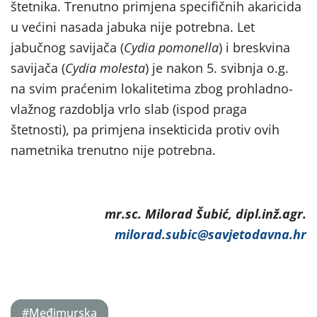
štetnika. Trenutno primjena specifičnih akaricida
u većini nasada jabuka nije potrebna. Let
jabučnog savijača (
Cydia pomonella
) i breskvina
savijača (
Cydia molesta
) je nakon 5. svibnja o.g.
na svim praćenim lokalitetima zbog prohladno-
vlažnog razdoblja vrlo slab (ispod praga
štetnosti), pa primjena insekticida protiv ovih
nametnika trenutno nije potrebna.
mr.sc. Milorad Šubić, dipl.inž.agr.
milorad.subic@savjetodavna.hr
#Međimurska