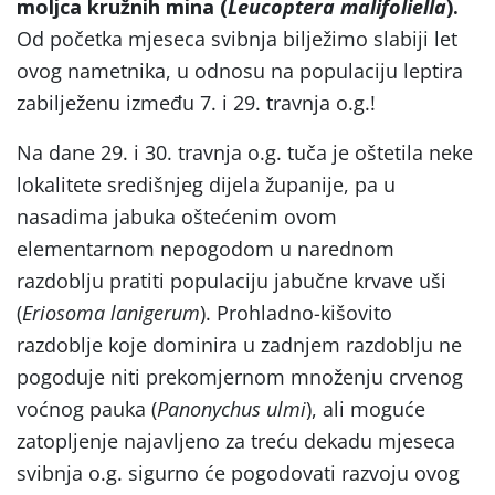
moljca kružnih mina (
Leucoptera malifoliella
).
Od početka mjeseca svibnja bilježimo slabiji let
ovog nametnika, u odnosu na populaciju leptira
zabilježenu između 7. i 29. travnja o.g.!
Na dane 29. i 30. travnja o.g. tuča je oštetila neke
lokalitete središnjeg dijela županije, pa u
nasadima jabuka oštećenim ovom
elementarnom nepogodom u narednom
razdoblju pratiti populaciju jabučne krvave uši
(
Eriosoma lanigerum
). Prohladno-kišovito
razdoblje koje dominira u zadnjem razdoblju ne
pogoduje niti prekomjernom množenju crvenog
voćnog pauka (
Panonychus ulmi
), ali moguće
zatopljenje najavljeno za treću dekadu mjeseca
svibnja o.g. sigurno će pogodovati razvoju ovog