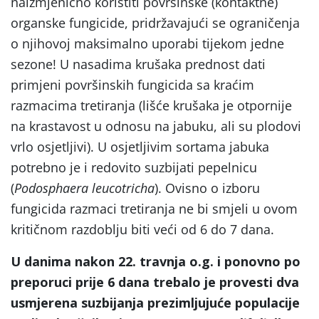
naizmjenično koristiti površinske (kontaktne)
organske fungicide, pridržavajući se ograničenja
o njihovoj maksimalno uporabi tijekom jedne
sezone! U nasadima krušaka prednost dati
primjeni površinskih fungicida sa kraćim
razmacima tretiranja (lišće krušaka je otpornije
na krastavost u odnosu na jabuku, ali su plodovi
vrlo osjetljivi). U osjetljivim sortama jabuka
potrebno je i redovito suzbijati pepelnicu
(
Podosphaera leucotricha
). Ovisno o izboru
fungicida razmaci tretiranja ne bi smjeli u ovom
kritičnom razdoblju biti veći od 6 do 7 dana.
U danima nakon 22. travnja o.g. i ponovno po
preporuci prije 6 dana trebalo je provesti dva
usmjerena suzbijanja prezimljujuće populacije