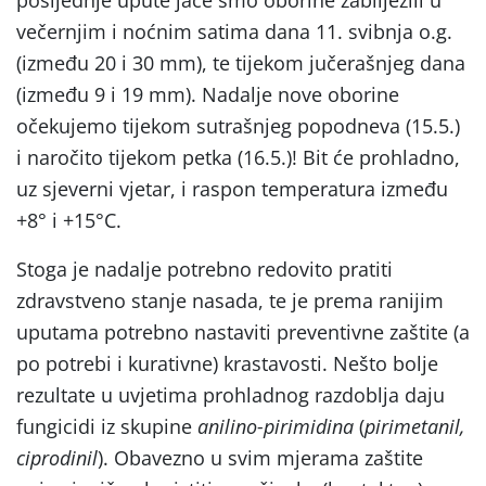
večernjim i noćnim satima dana 11. svibnja o.g.
(između 20 i 30 mm), te tijekom jučerašnjeg dana
(između 9 i 19 mm). Nadalje nove oborine
očekujemo tijekom sutrašnjeg popodneva (15.5.)
i naročito tijekom petka (16.5.)! Bit će prohladno,
uz sjeverni vjetar, i raspon temperatura između
+8° i +15°C.
Stoga je nadalje potrebno redovito pratiti
zdravstveno stanje nasada, te je prema ranijim
uputama potrebno nastaviti preventivne zaštite (a
po potrebi i kurativne) krastavosti. Nešto bolje
rezultate u uvjetima prohladnog razdoblja daju
fungicidi iz skupine
anilino-pirimidina
(
pirimetanil,
ciprodinil
). Obavezno u svim mjerama zaštite