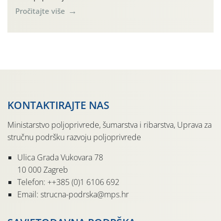
(Rhagoletis completa). Niska brojnost može se objasniti
Pročitajte više
činjenicom da je riječ o mladim nasadima s vrlo malim
urodom, što je povezano i s manjim brojem prezimjelih
jedinki. U starijim nasadima, na žutim ljepljivim Rebell
pločama s […]
KONTAKTIRAJTE NAS
Ministarstvo poljoprivrede, šumarstva i ribarstva, Uprava za
stručnu podršku razvoju poljoprivrede
Ulica Grada Vukovara 78
10 000 Zagreb
Telefon: ++385 (0)1 6106 692
Email: strucna-podrska@mps.hr