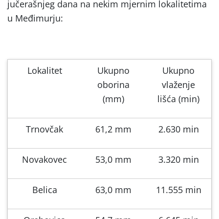
jučerašnjeg dana na nekim mjernim lokalitetima
u Međimurju:
Lokalitet
Ukupno
Ukupno
oborina
vlaženje
(mm)
lišća (min)
Trnovčak
61,2 mm
2.630 min
Novakovec
53,0 mm
3.320 min
Belica
63,0 mm
11.555 min