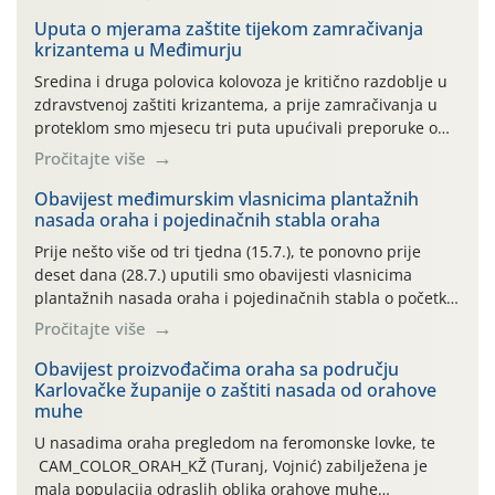
Uputa o mjerama zaštite tijekom zamračivanja
krizantema u Međimurju
Sredina i druga polovica kolovoza je kritično razdoblje u
zdravstvenoj zaštiti krizantema, a prije zamračivanja u
proteklom smo mjesecu tri puta upućivali preporuke o
preventivnim mjerama zaštite krizantema od najčešćih
Pročitajte više
uzročnika bolesti, štetnika i fito-fagnih grinja (23.7., 14.7.,
06.7.)! Na početku ovog mjeseca je zabilježeno je
Obavijest međimurskim vlasnicima plantažnih
nasada oraha i pojedinačnih stabla oraha
povijesno i ekstremno vruće meteorološko razdoblje, uz
najviše temperature […]
Prije nešto više od tri tjedna (15.7.), te ponovno prije
deset dana (28.7.) uputili smo obavijesti vlasnicima
plantažnih nasada oraha i pojedinačnih stabla o početku
leta i ovogodišnjoj potrebi usmjerenog suzbijanja
Pročitajte više
orahove muhe (Rhagoletis completa)! Već dvanaest dana
traje drugi ovogodišnji “toplinski udar”, koji naročito
Obavijest proizvođačima oraha sa području
Karlovačke županije o zaštiti nasada od orahove
izražen zadnja šest dana (31.7.-05.8.), jer najviše
muhe
temperature zraka svakodnevno […]
U nasadima oraha pregledom na feromonske lovke, te
CAM_COLOR_ORAH_KŽ (Turanj, Vojnić) zabilježena je
mala populacija odraslih oblika orahove muhe