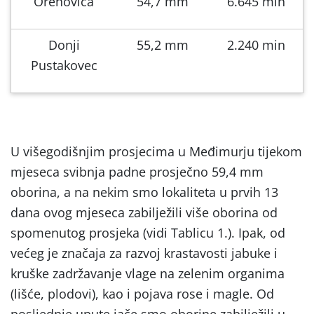
Orehovica
54,7 mm
6.645 min
Donji
55,2 mm
2.240 min
Pustakovec
U višegodišnjim prosjecima u Međimurju tijekom
mjeseca svibnja padne prosječno 59,4 mm
oborina, a na nekim smo lokaliteta u prvih 13
dana ovog mjeseca zabilježili više oborina od
spomenutog prosjeka (vidi Tablicu 1.). Ipak, od
većeg je značaja za razvoj krastavosti jabuke i
kruške zadržavanje vlage na zelenim organima
(lišće, plodovi), kao i pojava rose i magle. Od
posljednje upute jače smo oborine zabilježili u